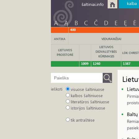
kalba
šaltiniai.info
A
Ą
B
C
Č
D
E
Ę
Ė
400
ANTIKA
VIDURAMŽIAI
LIETUVOS
LIETUVOS
DIDVALSTYBĖS
LDK CHRIST
PROISTORĖ
KŪRIMASIS
1009
1240
1387
Lietu
Lietu
ieškoti
visuose šaltiniuose
kalbos šaltiniuose
Pirmia
literatūros šaltiniuose
proisto
istorijos šaltiniuose
Baltų
tik antraštėse
Remian
pasiek