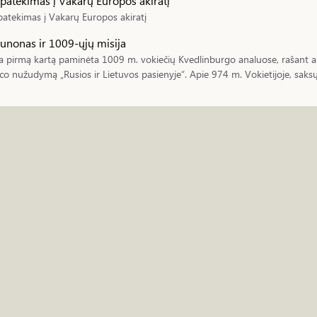
 patekimas į Vakarų Europos akiratį
patekimas į Vakarų Europos akiratį
runonas ir 1009-ųjų misija
a pirmą kartą paminėta 1009 m. vokiečių Kvedlinburgo analuose, rašant a
co nužudymą „Rusios ir Lietuvos pasienyje“. Apie 974 m. Vokietijoje, saksų