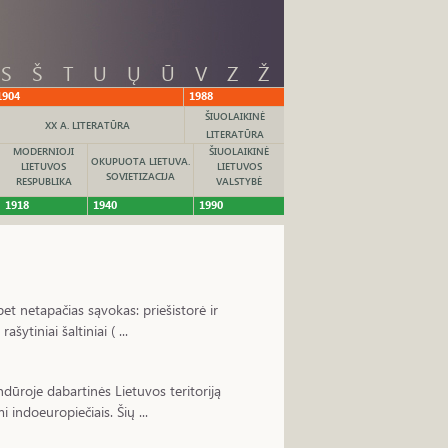
S
Š
T
U
Ų
Ū
V
Z
Ž
1904
1988
ŠIUOLAIKINĖ
XX A. LITERATŪRA
LITERATŪRA
MODERNIOJI
ŠIUOLAIKINĖ
OKUPUOTA LIETUVA.
LIETUVOS
LIETUVOS
SOVIETIZACIJA
RESPUBLIKA
VALSTYBĖ
1918
1940
1990
et netapačias sąvokas: priešistorė ir
šytiniai šaltiniai ( ...
andūroje dabartinės Lietuvos teritoriją
 indoeuropiečiais. Šių ...