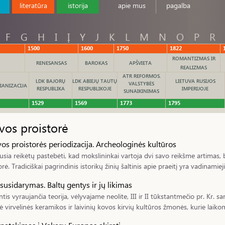
literatūra
istorija
apie mus
pagalba
F
G
H
I
Į
Y
J
K
L
M
N
O
P
R
1500
1600
1750
1822
ROMANTIZMAS IR
RENESANSAS
BAROKAS
APŠVIETA
REALIZMAS
ATR REFORMOS.
LDK BAJORŲ
LDK ABIEJŲ TAUTŲ
LIETUVA RUSIJOS
VALSTYBĖS
IANIZACIJA
RESPUBLIKA
RESPUBLIKOJE
IMPERIJOJE
SUNAIKINIMAS
1529
1569
1773
1795
vos proistorė
vos proistorės periodizacija. Archeologinės kultūros
usia reikėtų pastebėti, kad mokslininkai vartoja dvi savo reikšme artimas, b
rė. Tradiciškai pagrindinis istorikų žinių šaltinis apie praeitį yra vadinamieji ra
 susidarymas. Baltų gentys ir jų likimas
tis vyraujančia teorija, vėlyvajame neolite, III ir II tūkstantmečio pr. Kr. s
ė virvelinės keramikos ir laivinių kovos kirvių kultūros žmonės, kurie laikomi