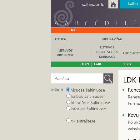
kalba
šaltiniai.info
A
Ą
B
C
Č
D
E
Ę
Ė
400
ANTIKA
VIDURAMŽIAI
LIETUVOS
LIETUVOS
DIDVALSTYBĖS
LDK CHRIST
PROISTORĖ
KŪRIMASIS
1009
1240
1387
LDK b
Renes
ieškoti
visuose šaltiniuose
kalbos šaltiniuose
Renesa
literatūros šaltiniuose
Europą
istorijos šaltiniuose
Kovų 
tik antraštėse
Po akt
valsyb