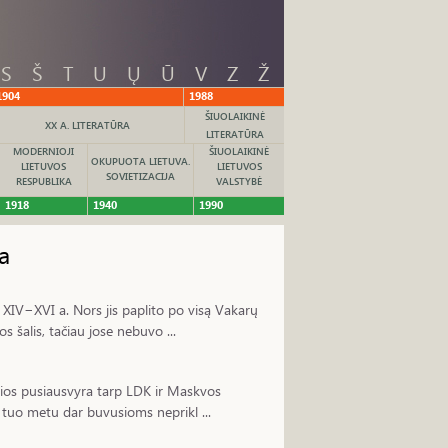
S
Š
T
U
Ų
Ū
V
Z
Ž
1904
1988
ŠIUOLAIKINĖ
XX A. LITERATŪRA
LITERATŪRA
MODERNIOJI
ŠIUOLAIKINĖ
OKUPUOTA LIETUVA.
LIETUVOS
LIETUVOS
SOVIETIZACIJA
RESPUBLIKA
VALSTYBĖ
1918
1940
1990
a
XIV−XVI a. Nors jis paplito po visą Vakarų
 šalis, tačiau jose nebuvo ...
alios pusiausvyra tarp LDK ir Maskvos
a tuo metu dar buvusioms neprikl ...