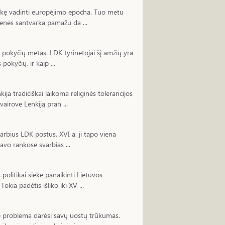
 linkę vadinti europėjimo epocha. Tuo metu
menės santvarka pamažu da ...
ų pokyčių metas. LDK tyrinėtojai šį amžių yra
pokyčių, ir kaip ...
ja tradiciškai laikoma religinės tolerancijos
vairove Lenkiją pran ...
arbius LDK postus. XVI a. ji tapo viena
 savo rankose svarbias ...
 politikai siekė panaikinti Lietuvos
okia padėtis išliko iki XV ...
ė problema darėsi savų uostų trūkumas.