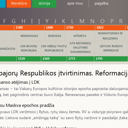
literatūra
istorija
apie mus
pagalba
F
G
H
I
Į
Y
J
K
L
M
N
O
P
R
1500
1600
1750
1822
ROMANTIZMAS IR
RENESANSAS
BAROKAS
APŠVIETA
REALIZMAS
ATR REFORMOS.
LDK BAJORŲ
LDK ABIEJŲ TAUTŲ
LIETUVA RUSIJOS
VALSTYBĖS
IANIZACIJA
RESPUBLIKA
RESPUBLIKOJE
IMPERIJOJE
SUNAIKINIMAS
1529
1569
1773
1795
ajorų Respublikos įtvirtinimas. Reformacij
anso atėjimas į LDK
nsas − tai Vakarų Europos kultūros istorijos epocha paprastai datuojama 
, bet pagrindinis centras buvo Italija. Renesansas pasiekė ir Vidurio Europos
su Maskva epochos pradžia
yvaus LDK veržimosi į Rytus, rytų slavų žemes, XV a. viduryje įsivyravo g
ės: Lietuva sudarė „amžinąją taiką“ su savo Rytų varžove ir pasidalijo įtak