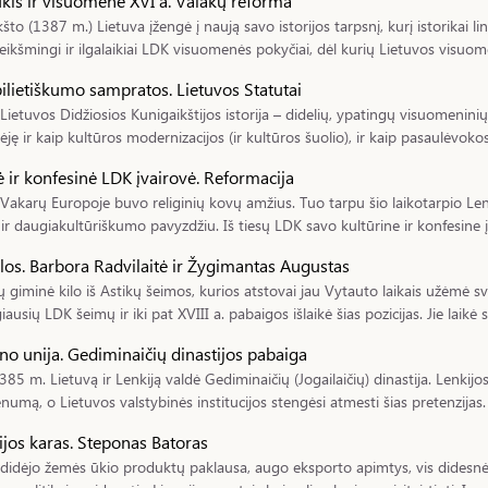
kis ir visuomenė XVI a. Valakų reforma
kšto (1387 m.) Lietuva įžengė į naują savo istorijos tarpsnį, kurį istorikai
eikšmingi ir ilgalaikiai LDK visuomenės pokyčiai, dėl kurių Lietuvos visuo
ilietiškumo sampratos. Lietuvos Statutai
 Lietuvos Didžiosios Kunigaikštijos istorija – didelių, ypatingų visuomenini
ėję ir kaip kultūros modernizacijos (ir kultūros šuolio), ir kaip pasaulėvokos 
ė ir konfesinė LDK įvairovė. Reformacija
 Vakarų Europoje buvo religinių kovų amžius. Tuo tarpu šio laikotarpio Lenki
 ir daugiakultūriškumo pavyzdžiu. Iš tiesų LDK savo kultūrine ir konfesine į
los. Barbora Radvilaitė ir Žygimantas Augustas
ų giminė kilo iš Astikų šeimos, kurios atstovai jau Vytauto laikais užėmė sv
giausių LDK šeimų ir iki pat XVIII a. pabaigos išlaikė šias pozicijas. Jie laikė
ino unija. Gediminaičių dinastijos pabaiga
85 m. Lietuvą ir Lenkiją valdė Gediminaičių (Jogailaičių) dinastija. Lenkijos
numą, o Lietuvos valstybinės institucijos stengėsi atmesti šias pretenzijas. T
ijos karas. Steponas Batoras
 didėjo žemės ūkio produktų paklausa, augo eksporto apimtys, vis didesn