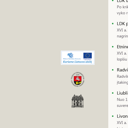
LDK ū
Po kri
vyko r
LDK p
XVI a.
nagrin
Etnin
XVI a.
lopšiu
Radvi
Radvil
įtakin
Liubl
Nuo 13
suvere
Livon
XVI a.