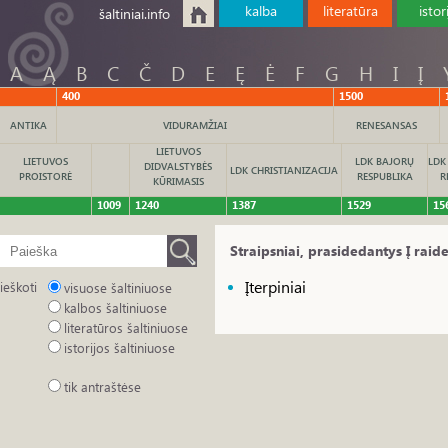
kalba
literatūra
istor
šaltiniai.info
A
Ą
B
C
Č
D
E
Ę
Ė
F
G
H
I
Į
400
1500
ANTIKA
VIDURAMŽIAI
RENESANSAS
LIETUVOS
LIETUVOS
LDK BAJORŲ
LDK
DIDVALSTYBĖS
LDK CHRISTIANIZACIJA
PROISTORĖ
RESPUBLIKA
R
KŪRIMASIS
1009
1240
1387
1529
15
Straipsniai, prasidedantys Į raide
Įterpiniai
ieškoti
visuose šaltiniuose
kalbos šaltiniuose
literatūros šaltiniuose
istorijos šaltiniuose
tik antraštėse