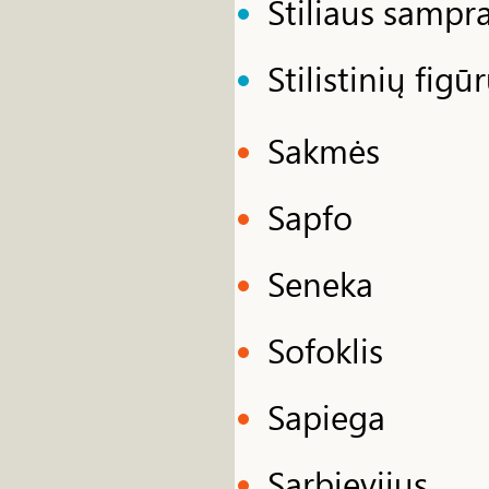
Stiliaus sampr
Stilistinių figū
Sakmės
Sapfo
Seneka
Sofoklis
Sapiega
Sarbievijus