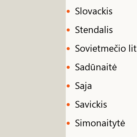
Slovackis
Stendalis
Sovietmečio li
Sadūnaitė
Saja
Savickis
Simonaitytė