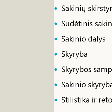
Sakinių skirsty
Sudėtinis saki
Sakinio dalys
Skyryba
Skyrybos sampr
Sakinio skyryb
Stilistika ir re