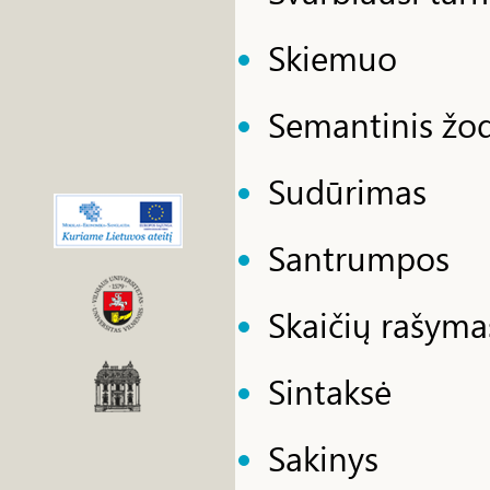
Skiemuo
Semantinis žod
Sudūrimas
Santrumpos
Skaičių rašyma
Sintaksė
Sakinys