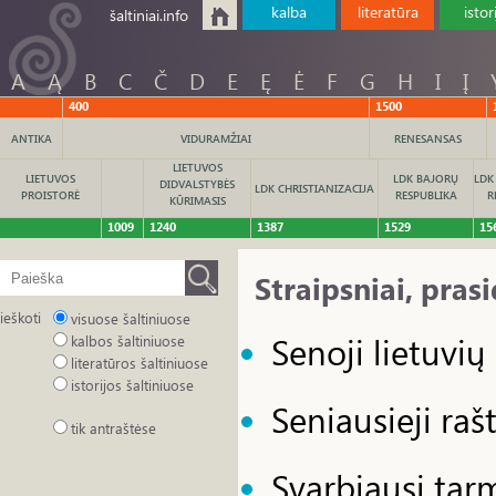
kalba
literatūra
istor
šaltiniai.info
A
Ą
B
C
Č
D
E
Ę
Ė
F
G
H
I
Į
400
1500
ANTIKA
VIDURAMŽIAI
RENESANSAS
LIETUVOS
LIETUVOS
LDK BAJORŲ
LDK
DIDVALSTYBĖS
LDK CHRISTIANIZACIJA
PROISTORĖ
RESPUBLIKA
R
KŪRIMASIS
1009
1240
1387
1529
15
Straipsniai, pras
ieškoti
visuose šaltiniuose
Senoji lietuvių 
kalbos šaltiniuose
literatūros šaltiniuose
istorijos šaltiniuose
Seniausieji raš
tik antraštėse
Svarbiausi tarm