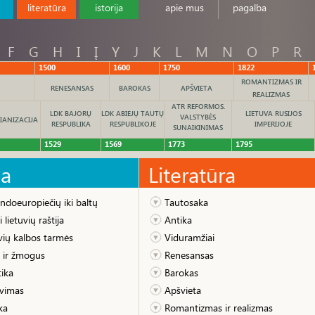
literatūra
istorija
apie mus
pagalba
F
G
H
I
Į
Y
J
K
L
M
N
O
P
R
1500
1600
1750
1822
ROMANTIZMAS IR
RENESANSAS
BAROKAS
APŠVIETA
REALIZMAS
ATR REFORMOS.
LDK BAJORŲ
LDK ABIEJŲ TAUTŲ
LIETUVA RUSIJOS
VALSTYBĖS
IANIZACIJA
RESPUBLIKA
RESPUBLIKOJE
IMPERIJOJE
SUNAIKINIMAS
1529
1569
1773
1795
ba
Literatūra
ndoeuropiečių iki baltų
Tautosaka
 lietuvių raštija
Antika
vių kalbos tarmės
Viduramžiai
 ir žmogus
Renesansas
ika
Barokas
avimas
Apšvieta
ka
Romantizmas ir realizmas