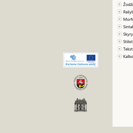
Žodž
Rašy
Morfo
Sinta
Skyr
Stilis
Tekst
Kalbo