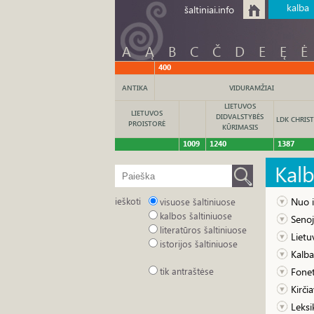
kalba
šaltiniai.info
A
Ą
B
C
Č
D
E
Ę
Ė
400
ANTIKA
VIDURAMŽIAI
LIETUVOS
LIETUVOS
DIDVALSTYBĖS
LDK CHRIST
PROISTORĖ
KŪRIMASIS
1009
1240
1387
Kal
ieškoti
Nuo i
visuose šaltiniuose
kalbos šaltiniuose
Senoji
literatūros šaltiniuose
Lietu
istorijos šaltiniuose
Kalba
tik antraštėse
Fonet
Kirči
Leksi