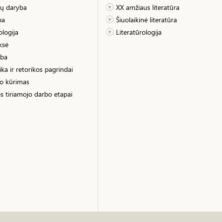
ių daryba
XX amžiaus literatūra
ba
Šiuolaikinė literatūra
logija
Literatūrologija
ksė
yba
tika ir retorikos pagrindai
o kūrimas
s tiriamojo darbo etapai