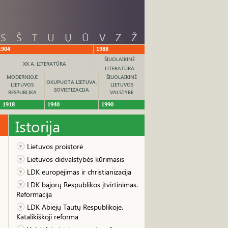
S
Š
T
U
Ų
Ū
V
Z
Ž
1904
1988
ŠIUOLAIKINĖ
XX A. LITERATŪRA
LITERATŪRA
MODERNIOJI
ŠIUOLAIKINĖ
OKUPUOTA LIETUVA.
LIETUVOS
LIETUVOS
SOVIETIZACIJA
RESPUBLIKA
VALSTYBĖ
1918
1940
1990
Istorija
Lietuvos proistorė
Lietuvos didvalstybės kūrimasis
LDK europėjimas ir christianizacija
LDK bajorų Respublikos įtvirtinimas.
Reformacija
LDK Abiejų Tautų Respublikoje.
Katalikiškoji reforma