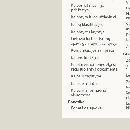
Ve
Kalbos kitimas ir jo
si
priežastys
Ne
Kalbotyra ir jos uždaviniai
ki
Vi
Kalbų klasifikacijos
as
Kalbotyros kryptys
Pr
Lietuvių kalbos tyrimų
ta
apžvalga ir žymiausi tyrėjai
Žo
Komunikacijos samprata
Lek
Kalbos funkcijos
Žo
Kalbinį visuomenės elgesį
Žo
reguliuojantys dokumentai
Le
Kalba ir tapatybė
Žo
Kalba ir kultūra
da
Kalba ir informacinė
Se
visuomenė
sk
Fonetika
Li
Fonetikos sąvoka
ki