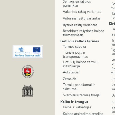
Seniausieji raštijos
Fo
paminklai
tv
Vakarinis raštų variantas
Ta
re
Vidurinis raštų variantas
Kir
Rytinis raštų variantas
Li
Bendrinės rašytinės kalbos
formavimasis
Ki
Tr
Lietuvių kalbos tarmės
ki
Tarmės sąvoka
Il
Transkripcija ir
ki
transponavimas
Li
Lietuvių kalbos tarmių
pr
klasifikacija
Pr
Aukštaičiai
fu
Žemaičiai
Pr
Tarmių panašumai ir
Va
skirtumai
si
Svarbiausi tarmių tyrėjai
Da
Kalba ir žmogus
Bū
Kalba ir kalbėtojas
Ki
ki
Kalbos atsiradimo teorijos