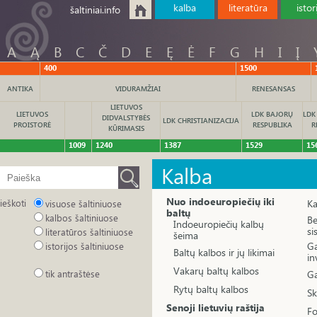
kalba
literatūra
istor
šaltiniai.info
A
Ą
B
C
Č
D
E
Ę
Ė
F
G
H
I
Į
400
1500
ANTIKA
VIDURAMŽIAI
RENESANSAS
LIETUVOS
LIETUVOS
LDK BAJORŲ
LDK
DIDVALSTYBĖS
LDK CHRISTIANIZACIJA
PROISTORĖ
RESPUBLIKA
R
KŪRIMASIS
1009
1240
1387
1529
15
Kalba
Nuo indoeuropiečių iki
ieškoti
Ka
visuose šaltiniuose
baltų
kalbos šaltiniuose
Be
Indoeuropiečių kalbų
si
literatūros šaltiniuose
šeima
Ga
istorijos šaltiniuose
Baltų kalbos ir jų likimai
in
Vakarų baltų kalbos
tik antraštėse
Ga
Rytų baltų kalbos
S
Senoji lietuvių raštija
Fo