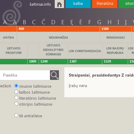
kalba
literatūra
istor
šaltiniai.info
A
Ą
B
C
Č
D
E
Ę
Ė
F
G
H
I
Į
400
1500
ANTIKA
VIDURAMŽIAI
RENESANSAS
LIETUVOS
LIETUVOS
LDK BAJORŲ
LDK
DIDVALSTYBĖS
LDK CHRISTIANIZACIJA
PROISTORĖ
RESPUBLIKA
R
KŪRIMASIS
1009
1240
1387
1529
15
Straipsniai, prasidedantys Z raid
Įrašų nėra
ieškoti
visuose šaltiniuose
kalbos šaltiniuose
literatūros šaltiniuose
istorijos šaltiniuose
tik antraštėse