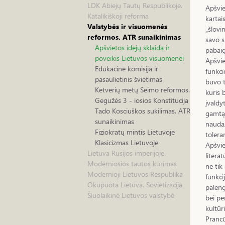
LDK Abiejų Tautų Respublikoje.
Apšvie
Katalikiškoji reforma
kartai
Valstybės ir visuomenės
„šlovi
reformos. ATR sunaikinimas
savo s
Apšvietos idėjų sklaida ir
pabaig
poveikis Lietuvos visuomenei
Apšvie
Edukacinė komisija ir
funkci
pasaulietinis švietimas
buvo t
Ketverių metų Seimo reformos.
kuris 
Gegužės 3 - iosios Konstitucija
įvaldy
Tado Kosciuškos sukilimas. ATR
gamtą 
sunaikinimas
nauda,
Fiziokratų mintis Lietuvoje
tolera
Klasicizmas Lietuvoje
Apšvie
Lietuva Rusijos imperijoje.
litera
Moderniosios tautos kūrimas
ne ti
Modernioji Lietuvos Respublika
funkci
Okupuota Lietuva. Sovietizacija
paleng
Šiuolaikinė Lietuvos valstybė
bei pe
kultūr
Prancū