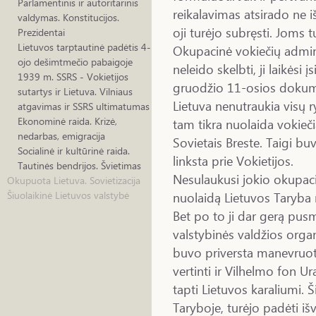
Parlamentinis ir autoritarinis
reikalavimas atsirado ne i
valdymas. Konstitucijos.
oji turėjo subręsti. Joms 
Prezidentai
Lietuvos tarptautinė padėtis 4-
Okupacinė vokiečių admini
ojo dešimtmečio pabaigoje
neleido skelbti, ji laikėsi
1939 m. SSRS - Vokietijos
gruodžio 11-osios dokum
sutartys ir Lietuva. Vilniaus
Lietuva nenutraukia visų 
atgavimas ir SSRS ultimatumas
Ekonominė raida. Krizė,
tam tikra nuolaida vokie
nedarbas, emigracija
Sovietais Breste. Taigi bu
Socialinė ir kultūrinė raida.
linksta prie Vokietijos.
Tautinės bendrijos. Švietimas
Nesulaukusi jokio okupac
Okupuota Lietuva. Sovietizacija
nuolaidą Lietuvos Taryba 
Šiuolaikinė Lietuvos valstybė
Bet po to ji dar gerą pusm
valstybinės valdžios organ
buvo priversta manevruot
vertinti ir Vilhelmo fon Ur
tapti Lietuvos karaliumi. 
Taryboje, turėjo padėti iš