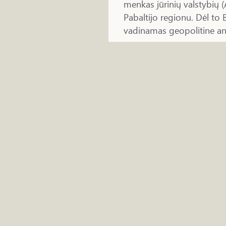
menkas jūrinių valstybių 
Pabaltijo regionu. Dėl to 
vadinamas geopolitine an