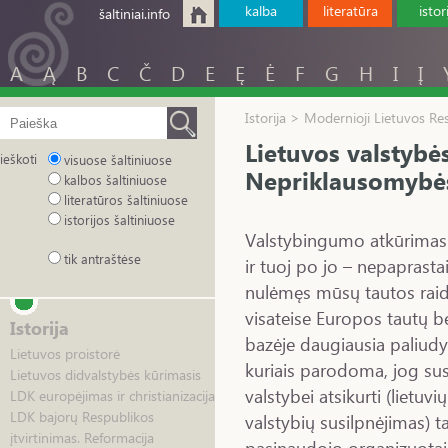
kalba
literatūra
istor
šaltiniai.info
A
Ą
B
C
Č
D
E
Ę
Ė
F
G
H
I
Į
Istorija > Modernioji Lietuvos Re
Lietuvos valstybė
ieškoti
visuose šaltiniuose
Nepriklausomybės
kalbos šaltiniuose
literatūros šaltiniuose
istorijos šaltiniuose
Valstybingumo atkūrimas 
tik antraštėse
ir tuoj po jo – nepaprastai
nulėmęs mūsų tautos raidą 
visateise Europos tautų ben
Istorija
bazėje daugiausia paliudyta
Lietuvos proistorė
kuriais parodoma, jog sus
Lietuvos didvalstybės kūrimasis
valstybei atsikurti (lietuv
LDK europėjimas ir christianizacija
LDK bajorų Respublikos
valstybių susilpnėjimas) 
įtvirtinimas. Reformacija
pasinaudojo organizuotai 