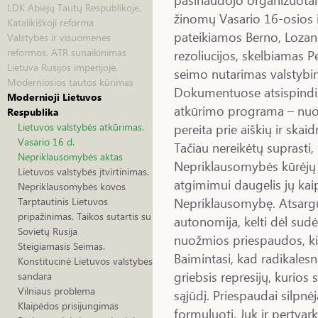
LDK Abiejų Tautų Respublikoje.
žinomų Vasario 16-osios i
Katalikiškoji reforma
pateikiamos Berno, Lozan
Valstybės ir visuomenės
reformos. ATR sunaikinimas
rezoliucijos, skelbiamas P
Lietuva Rusijos imperijoje.
seimo nutarimas valstyb
Moderniosios tautos kūrimas
Dokumentuose atsispindi 
Modernioji Lietuvos
atkūrimo programa – nuo 
Respublika
pereita prie aiškių ir ska
Lietuvos valstybės atkūrimas.
Vasario 16 d.
Tačiau nereikėtų suprasti
Nepriklausomybės aktas
Nepriklausomybės kūrėjų g
Lietuvos valstybės įtvirtinimas.
atgimimui daugelis jų kaip
Nepriklausomybės kovos
Nepriklausomybę. Atsargūs
Tarptautinis Lietuvos
pripažinimas. Taikos sutartis su
autonomija, kelti dėl sudė
Sovietų Rusija
nuožmios priespaudos, kit
Steigiamasis Seimas.
Baimintasi, kad radikalesni
Konstitucinė Lietuvos valstybės
griebsis represijų, kurio
sandara
Vilniaus problema
sąjūdį. Priespaudai silpnėj
Klaipėdos prisijungimas
formuluoti. Juk ir pertv