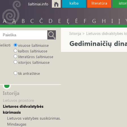
kalba
literatūra
istor
šaltiniai.info
A
Ą
B
C
Č
D
E
Ę
Ė
F
G
H
I
Į
Istorija > Lietuvos didvalstybės k
Gediminaičių dina
ieškoti
visuose šaltiniuose
kalbos šaltiniuose
literatūros šaltiniuose
istorijos šaltiniuose
tik antraštėse
Istorija
Lietuvos proistorė
Lietuvos didvalstybės
kūrimasis
Lietuvos valstybės susikūrimas.
Mindaugas