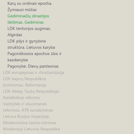
Karų su ordinais epocha.
Žymiausi mūšiai
Gediminaičių dinastijos
iškilimas. Gediminas
LDK teritorijos augimas.
Algirdas
LDK pilys ir gynybinė
struktūra. Lietuvos karyba
Pagoniškosios epochos ūkis ir
kasdienybė
Pagonybė. Dievų panteonas
LDK europėjimas ir christianizacija
LDK bajorų Respublikos
įtvirtinimas. Reformacija
LDK Abiejų Tautų Respublikoje.
Katalikiškoji reforma
Valstybės ir visuomenės
reformos. ATR sunaikinimas
Lietuva Rusijos imperijoje.
Moderniosios tautos kūrimas
Modernioji Lietuvos Respublika