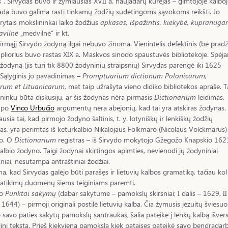
“. Sirvydas buvo ir žymiausias XVII a. naujadarų kūrėjas – gimtojoje kalboj
ada buvo galima rasti tinkamų žodžių sudėtingoms sąvokoms reikšti. Jo
rytais mokslininkai laiko žodžius
apkasas, išpažintis, kiekybė, kupranugar
avilnė
„medvilnė“ ir kt.
irmąjį Sirvydo žodyną ilgai nebuvo žinoma. Vienintelis defektinis (be pradž
liorius buvo rastas XIX a. Maskvos sinodo spaustuvės bibliotekoje. Spėj
 žodyną (jis turi tik 8800 žodyninių straipsnių) Sirvydas parengė iki 1625
Sąlyginis jo pavadinimas –
Promptuarium dictionum Polonicarum,
arum et Lituanicarum
, mat taip užrašyta vieno didiko bibliotekos apraše. 
ninkų būta diskusijų, ar šis žodynas nėra pirmasis
Dictionarium
leidimas,
u po
Vinco Urbučio
argumentų nėra abejonių, kad tai yra atskiras žodynas.
ausia tai, kad pirmojo žodyno šaltinis, t. y. lotyniškų ir lenkiškų žodžių
ras, yra perimtas iš keturkalbio Nikalojaus Folkmaro (Nicolaus Volckmarus)
o. O
Dictionarium
registras – iš Sirvydo mokytojo Gžegožo Knapskio 162
kalbio žodyno. Taigi žodynai skirtingos apimties, nevienodi jų žodyniniai
sniai, nesutampa antraštiniai žodžiai.
a, kad Sirvydas galėjo būti parašęs ir lietuvių kalbos gramatiką, tačiau kol
atikimų duomenų šiems teiginiams paremti.
do
Punktai sakymų
(dabar sakytume – pamokslų skirsniai; I dalis – 1629, II
– 1644) – pirmoji originali postilė lietuvių kalba. Čia žymusis jėzuitų šviesuol
 savo paties sakytų pamokslų santraukas, šalia pateikė į lenkų kalbą išver
linį tekstą. Prieš kiekvieną pamokslą kiek pataisęs pateikė savo bendradar