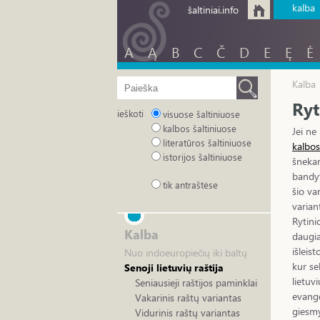
kalba
šaltiniai.info
A
Ą
B
C
Č
D
E
Ę
Ė
Kalba 
Ryt
ieškoti
visuose šaltiniuose
kalbos šaltiniuose
Jei ne
literatūros šaltiniuose
kalbo
istorijos šaltiniuose
šnekam
bandyt
tik antraštėse
šio var
varian
Rytini
Kalba
daugia
išleis
Nuo indoeuropiečių iki baltų
kur s
Senoji lietuvių raštija
lietuv
Seniausieji raštijos paminklai
evange
Vakarinis raštų variantas
giesmy
Vidurinis raštų variantas