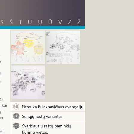
S
Š
T
U
Ų
Ū
V
Z
Ž
s
o
i
ų
o
),
 kai
Ištrauka iš Jaknavičiaus evangelijų.
ų-
Senųjų raštų variantai.
us
Svarbiausių raštų paminklų
iai
kūrimo vietos.