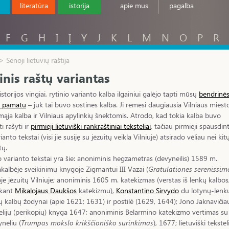
literatūra
istorija
apie mus
pagalba
F
G
H
I
Į
Y
J
K
L
M
N
O
P
R
> Senoji lietuvių raštija
inis raštų variantas
 istorijos vingiai, rytinio varianto kalba ilgainiui galėjo tapti mūsų
bendrinė
s pamatu
– juk tai buvo sostinės kalba. Ji rėmėsi daugiausia Vilniaus miest
ąja kalba ir Vilniaus apylinkių šnektomis. Atrodo, kad tokia kalba buvo
i rašyti ir
pirmieji lietuviški rankraštiniai teksteliai
, tačiau pirmieji spausdint
ianto tekstai (visi jie susiję su jėzuitų veikla Vilniuje) atsirado vėliau nei kit
tų.
o varianto tekstai yra šie: anoniminis hegzametras (devyneilis) 1589 m.
kalbėje sveikinimų knygoje Zigmantui III Vazai (
Gratulationes serenissim
toje jėzuitų Vilniuje; anoniminis 1605 m. katekizmas (verstas iš lenkų kalbos,
ekant
Mikalojaus Daukšos
katekizmu),
Konstantino Sirvydo
du lotynų-lenk
ių kalbų žodynai (apie 1621; 1631) ir postilė (1629, 1644); Jono Jaknavičia
lijų (perikopių) knyga 1647; anoniminis Belarmino katekizmo vertimas su
nėliu (
Trumpas mokslo krikščioniško surinkimas
), 1677; lietuviški tekstel