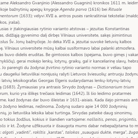
kame Aleksandro Gvanjinio (Alessandro Guagnini) kronikos 1611 m. leidim
škoje bažnytinių apeigų knygoje
Agenda parva
(1616) bei
Rituale
mentorum
(1633); vėlyvi XVII a. antros pusės rankraštiniai teksteliai (maldo
kos, įrašai).
sias ir įtakingiausias rytinio varianto atstovas – jėzuitas Konstantinas
as, didžiąją gyvenimo dalį dirbęs Vilniaus universitete, sakęs įsimintinus
lus Šv. Jonų bažnyčioje. Jo dėka XVII a. jėzuitai suvokė lietuvių kalbos
ę, Vilniaus universitete mūsų kalbai susiformavo labai palanki atmosfera.
as buvo didelis eruditas. Be gimtosios kalbos (spėjama, buvo gimęs į vaka
ykščių), gerai mokėjo lenkų, lotynų, graikų, gal ir kanceliarinę slavų, hebr
. Jo parengti du žodynai įtvirtino rytinio varianto normas ir vėliau tapo
 daugeliui lietuviškai norėjusių rašyti Lietuvos šviesuolių; antruoju žodyn
 latvių leksikografas Georgas Elgeris sudarydamas lenkų-lotynų-latvių
 (1683). Žymiausias yra antrasis Sirvydo žodynas –
Dictionarium trium
arum
, kurio yra išlikęs trečiasis leidimas (1642). Iš šio leidimo pratarmės
me, kad žodynas dar buvo išleistas ir 1631-aisiais. Kada išėjo pirmasis ant
o žodyno leidimas, nežinoma. Žodyną sudaro apie 14 000 žodyninių
snių, jo lietuviška leksika labai turtinga. Sirvydas pateikė daug sinonimų,
ino tokius žodžius, kokius ir šiandien vartojame:
našlaitis, penas, prigimtis,
lis
ir kt. Žodyne užfiksuota ir išsaugota mums dabar nebepažįstama to 
a:
algoti
„vadinti“,
rakštis
„karstas“,
talokas
„suaugusi duktė, merga“,
žuga