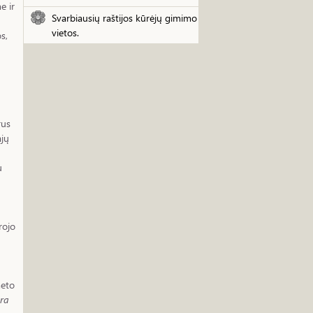
e ir
Svarbiausių raštijos kūrėjų gimimo
vietos.
s,
rus
ajų
u
rojo
meto
ra