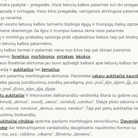
endra ypatybė – priegaidės. Visos lietuvių kalbos patarmės turi dvi priegai
tapradę ir tvirtagalę. Visos kitos priegaidės, vartojamos skirtingose patarm
 jų variantai.
at visoms lietuvių kalbos tarmėms būdinga ilgųjų ir trumpųjų balsių opozic
otame skiemenyje; čia ilgus ir trumpus balsius skiria visos patarmės.
ų ir minkštųjų priebalsių opozicija prieš užpakalinius balsius taip pat būdin
 lietuvių kalbos patarmėms.
ių kalbos tarmės ir patarmės viena nuo kitos taip pat skiriasi įvairiomis
bėmis:
fonetikos
,
morfologijos
,
sintaksės
,
leksikos
.
ausi fonetiniai skirtumai jau buvo apžvelgti kalbant apie lietuvių kalbos ta
kaciją ir
aukštaičius
bei
žemaičius
.
sni patarmių morfologiniai skirtumai. Vieninteliai
vakarų aukštaičiai kauniš
šlaikę gausią įvardžiuotinių įvardžių paradigmą, pvz.:
jisai̇̃
,
jõjo
,
jájam
,
jį̃jį
,
jú
e
;
jinai̇̃
,
jõsios
,
jájai
,
ją̃ją
,
jõjoje
.
tų aukštaičiai
V linksniuotės daiktavardžių vardininką ištaria su galūne
uoj
kmuõj
„akmuo“,
sesuõj
„sesuo“,
vanduõj
„vanduo“. Dalyje ploto sakoma n
và
,
sesuvà
,
vanduvà
„akmuo, sesuo, vanduo“. Taip pat pietų aukštaičiai ne
iuotinių būdvardžių.
kštaičiai vilniškiai
apskritai pasižymi morfologijos senoviškumu.
Dievenišk
kėse
dar tebevartojamos vardažodžių daugiskaitos naudininko formos su
e
mu
, pvz.:
vilkãmu
„vilkams“,
žẽmėmu
„žemėms“.