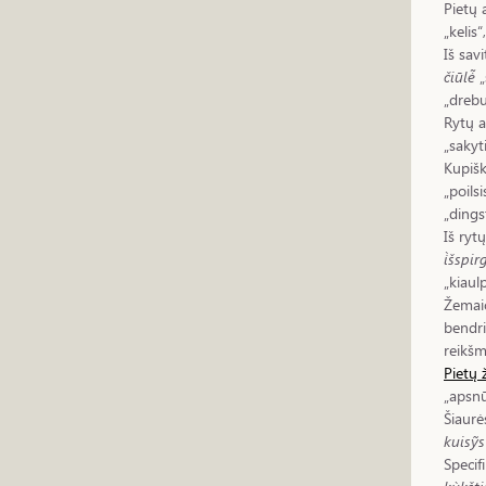
Pietų 
„kelis“
Iš sav
čiūlė̃
„
„drebu
Rytų a
„sakyti
Kupišk
„poilsi
„dingst
Iš ryt
i̇̀šspi
„kiaul
Žemaič
bendri
reikšm
Pietų 
„apsnū
Šiaurė
kuisỹs
Specifi