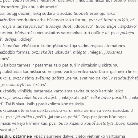
, pvz.:
vèdu nẽšavos
,
nẽšėvos
,
nèšiavos
„mes abu nešame, nešėme, nešim
sùktumitav
„jūs abu suktumėte“.
iai būtąjį dažninį laiką sudaro iš žodžio
liuobėti
esamojo laiko ir
ažodžio bendraties arba būsimojo laiko formų, pvz.:
aš liúobu rašýti
,
aš
 rašýsiu
„aš rašydavau“,
liuobė́jo dúoti
„duodavo“,
liúob išli̇̀ps
„išlipdavo“
iuotinių būdvardžių vienaskaitos vardininkas turi galūnę
ai
, pvz.:
pilkė́jai
ji“,
didė́jai
„didieji“.
s žemaičiai telšiškiai ir kretingiškiai vartoja vadinamąsias atematines
ažodžio formas, pvz.:
skaũst
„skauda“,
miẽgta
„miega“,
júoksmos
imės“.
ių kalbos tarmės ir patarmės taip pat turi ir sintaksinių skirtumų.
 aukštaičiai kauniškiai su neiginiu vartoja veiksmažodžio ir galininko links
ukciją, pvz.:
nèimu svẽtimą dáiktą
„neimu svetimo daikto“,
nesudaužýk tą
„nesudaužyk tos lėkštės“.
ukštaičių vilniškių patarmėje vartojama savita būtojo kartinio laiko
ukcija, pvz.:
rei̇̃kė bùvo atsių̃sti
„reikėjo atsiųsti“,
rei̇̃kė bùvo pasili̇̀kti
„reik
ti“. Tai iš slavų kalbų pasiskolinta konstrukcija.
ukštaičiai uteniškiai daiktavardžio vardininką derina su veiksmažodžio 3
u, pvz.:
jái rañkos per̃šti
„jai rankas peršti“. Taip pat jiems būdingas
masis veikėjo kilmininkas, pvz.:
bùvo Kazẽlio kūliai̇̃ sustatýti
„buvo Kazeli
 sustatęs“.
žiškių patarmėje
, ypač šiaurinėje dalyje, vietoj vietininko vartojama