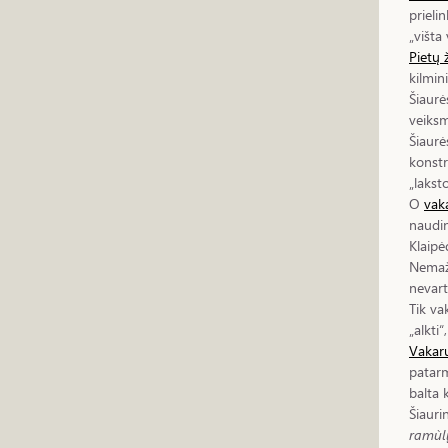
prieli
„višta
Pietų 
kilmin
Šiaurė
veiks
Šiaurė
konstr
„lakst
O
vak
naudin
Klaipė
Nemaža
nevart
Tik va
„alkti“
Vakarų
patarm
balta 
Šiauri
ramùlį