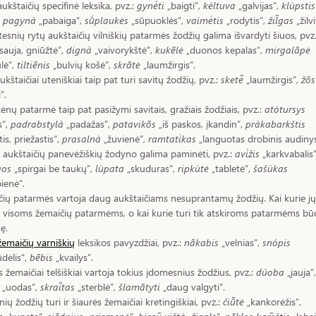
aukštaičių specifinė leksika, pvz.:
gynė́ti
„baigti“,
kéltuva
„galvijas“,
klùpstis
,
pagynà
„pabaiga“,
sū́plaukės
„sūpuoklės“,
vaimė́tis
„rodytis“,
žil̃gas
„žilvi
itesnių rytų aukštaičių vilniškių patarmės žodžių galima išvardyti šiuos, pvz.
sauja, gniūžtė“,
dignà
„vaivorykštė“,
kukẽlė
„duonos kepalas“,
mirgalãpė
lė“,
tiltiẽnis
„bulvių košė“,
skrãtė
„laumžirgis“.
ukštaičiai uteniškiai taip pat turi savitų žodžių, pvz.:
sketė̃
„laumžirgis“,
žõs
“.
ėnų patarmė taip pat pasižymi savitais, gražiais žodžiais, pvz.:
atótursys
s“,
padrabstylà
„padažas“,
patavikõs
„iš paskos, įkandin“,
pràkabarkštis
is, priežastis“,
prasalnà
„žuvienė“,
ramtati̇̀kas
„languotas drobinis audinys
ų aukštaičių panevėžiškių žodyno galima paminėti, pvz.:
avi̇̀žis
„karkvabalis“
rgos
„spirgai be taukų“,
lùpata
„skuduras“,
ripkùtė
„tabletė“,
šašùkas
pienė“.
ių patarmės vartoja daug aukštaičiams nesuprantamų žodžių. Kai kurie jų
 visoms žemaičių patarmėms, o kai kurie turi tik atskiroms patarmėms bū
ę.
žemaičių varniškių
leksikos pavyzdžiai, pvz.:
nãkabis
„velnias“,
snópis
dėlis“,
bẽbis
„kvailys“.
s žemaičiai telšiškiai vartoja tokius įdomesnius žodžius, pvz.:
dúoba
„jauja“,
„uodas“,
skrai̇̃tas
„sterblė“,
šlamãtyti
„daug valgyti“.
nių žodžių turi ir šiaurės žemaičiai kretingiškiai, pvz.:
čiū̃tė
„kankorėžis“,