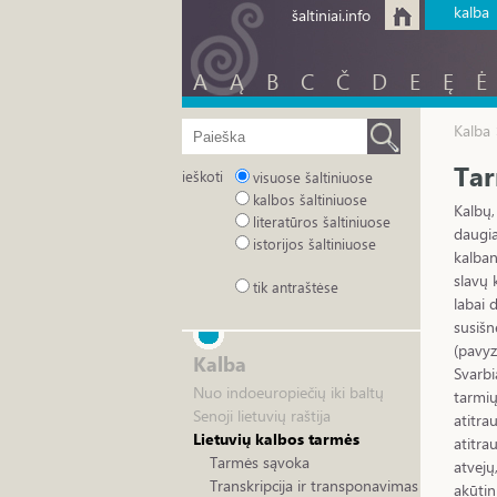
kalba
šaltiniai.info
A
Ą
B
C
Č
D
E
Ę
Ė
Kalba 
Tar
ieškoti
visuose šaltiniuose
kalbos šaltiniuose
Kalbų,
literatūros šaltiniuose
daugia
istorijos šaltiniuose
kalban
slavų 
tik antraštėse
labai 
susišn
(pavyz
Kalba
Svarbi
Nuo indoeuropiečių iki baltų
tarmių
Senoji lietuvių raštija
atitra
Lietuvių kalbos tarmės
atitra
Tarmės sąvoka
atvejų
Transkripcija ir transponavimas
akūtin