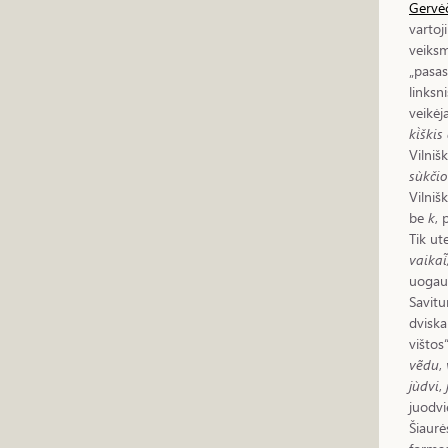
Gervė
vartoj
veiksm
„pasa
linksn
veikėj
ki̇̀ški
Vilniš
sùkči
Vilnišk
be
k
, 
Tik ut
vaikai̇̃
uogaut
Savitu
dviska
vištos
vẽdu
,
jùdvi
,
juodvi
Šiaurė