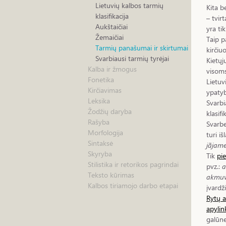
Lietuvių kalbos tarmių
Kita b
klasifikacija
– tvir
Aukštaičiai
yra tik
Žemaičiai
Taip p
Tarmių panašumai ir skirtumai
kirčiu
Svarbiausi tarmių tyrėjai
Kietųj
Kalba ir žmogus
visoms
Fonetika
Lietuv
Kirčiavimas
ypaty
Leksika
Svarbi
Žodžių daryba
klasifi
Rašyba
Svarbe
Morfologija
turi i
Sintaksė
jãjam
Skyryba
Tik
pie
Stilistika ir retorikos pagrindai
pvz.:
a
Teksto kūrimas
akmu
Kalbos tiriamojo darbo etapai
įvardž
Rytų au
apylin
galūn