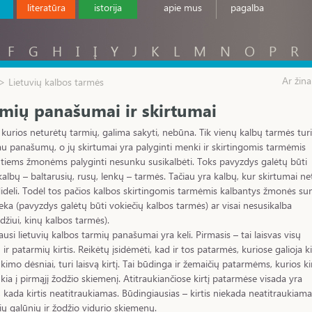
literatūra
istorija
apie mus
pagalba
F
G
H
I
Į
Y
J
K
L
M
N
O
P
R
Ar žina
> Lietuvių kalbos tarmės
mių panašumai ir skirtumai
 kurios neturėtų tarmių, galima sakyti, nebūna. Tik vienų kalbų tarmės turi
u panašumų, o jų skirtumai yra palyginti menki ir skirtingomis tarmėmis
tiems žmonėms palyginti nesunku susikalbėti. Toks pavyzdys galėtų būti
kalbų – baltarusių, rusų, lenkų – tarmės. Tačiau yra kalbų, kur skirtumai ne
dideli. Todėl tos pačios kalbos skirtingomis tarmėmis kalbantys žmonės sun
eka (pavyzdys galėtų būti vokiečių kalbos tarmės) ar visai nesusikalba
džiui, kinų kalbos tarmės).
ausi lietuvių kalbos tarmių panašumai yra keli. Pirmasis – tai laisvas visų
 ir patarmių kirtis. Reikėtų įsidėmėti, kad ir tos patarmės, kuriose galioja ki
ukimo dėsniai, turi laisvą kirtį. Tai būdinga ir žemaičių patarmėms, kurios kir
ukia į pirmąjį žodžio skiemenį. Atitraukiančiose kirtį patarmėse visada yra
, kada kirtis neatitraukiamas. Būdingiausias – kirtis niekada neatitraukiama
ių galūnių ir žodžio vidurio skiemenų.