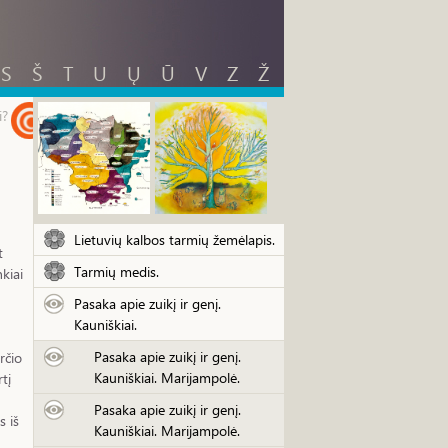
S
Š
T
U
Ų
Ū
V
Z
Ž
i?
Lietuvių kalbos tarmių žemėlapis.
t
Tarmių medis.
kiai
Pasaka apie zuikį ir genį.
Kauniškiai.
Pasaka apie zuikį ir genį.
rčio
Kauniškiai. Marijampolė.
tį
Pasaka apie zuikį ir genį.
s iš
Kauniškiai. Marijampolė.