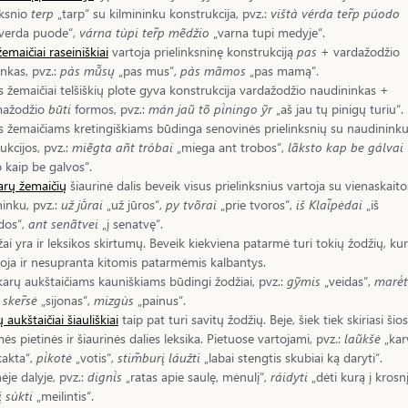
nksnio
terp
„tarp“ su kilmininku konstrukcija, pvz.:
vištà vérda ter̃p púodo
 verda puode“,
várna tùpi ter̃p mẽdžio
„varna tupi medyje“.
žemaičiai raseiniškiai
vartoja prielinksninę konstrukciją
pas
+ vardažodžio
inkas, pvz.:
pàs mū̃sų
„pas mus“,
pàs mãmos
„pas mamą“.
s žemaičiai telšiškių plote gyva konstrukcija vardažodžio naudininkas +
mažodžio
būti
formos, pvz.:
mán jaũ tõ pi̇̀ningo ỹr
„aš jau tų pinigų turiu“.
s žemaičiams kretingiškiams būdinga senovinės prielinksnių su naudinink
ukcijos, pvz.:
miẽgta añt tróbai
„miega ant trobos“,
lãksto kap be gálvai
o kaip be galvos“.
arų žemaičių
šiaurinė dalis beveik visus prielinksnius vartoja su vienaskaito
inku, pvz.:
už jū́rai
„už jūros“,
py tvõrai
„prie tvoros“,
iš Klai̇̃pėdai
„iš
dos“,
ant senãtvei
„į senatvę“.
i yra ir leksikos skirtumų. Beveik kiekviena patarmė turi tokių žodžių, kur
oja ir nesupranta kitomis patarmėmis kalbantys.
karų aukštaičiams kauniškiams būdingi žodžiai, pvz.:
gỹmis
„veidas“,
marė́t
,
sker̃sė
„sijonas“,
mizgùs
„painus“.
 aukštaičiai šiauliškiai
taip pat turi savitų žodžių. Beje, šiek tiek skiriasi šios
ės pietinės ir šiaurinės dalies leksika. Pietuose vartojami, pvz.:
laũkšė
„kar
kakta“,
pi̇̀kotė
„votis“,
stim̃burį láužti
„labai stengtis skubiai ką daryti“.
nėje dalyje, pvz.:
digni̇̀s
„ratas apie saulę, mėnulį“,
ráidyti
„dėti kurą į krosnį
 sùkti
„meilintis“.