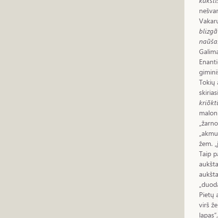
kùkšti
nešva
Vakarų
blizgã
naũša
Galima
Enanti
gimini
Tokių 
skirias
kriõkt
malon
„žarno
„akmuo
žem. „
Taip p
aukšta
aukšta
„duod
Pietų 
virš ž
lapas“