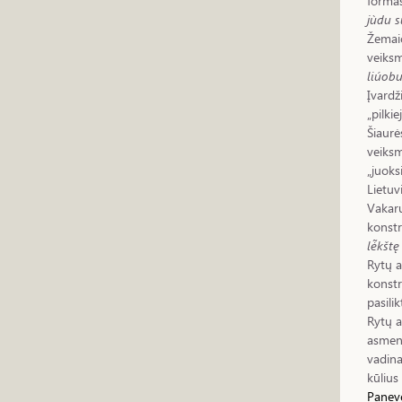
formas
jùdu 
Žemaič
veiksm
liúobu
Įvardž
„pilkie
Šiaurė
veiksm
„juoks
Lietuv
Vakarų
konstr
lė̃kštę
Rytų a
konstr
pasilik
Rytų a
asmeni
vadina
kūlius
Panevė