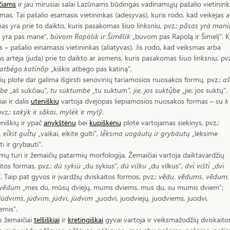
čiams
ir jau mirusiai salai Lazūnams būdingas vadinamųjų pašalio vietinin
imas. Tai pašalio esamasis vietininkas (adesyvas), kuris rodo, kad veikėjas a
as yra prie to daikto, kuris pasakomas šiuo linksniu, pvz.:
pãsas yrà mani̇̀
s yra pas mane“,
bùvom Rapólik ir Šimẽlik
„buvom pas Rapolą ir Šimelį“. K
is – pašalio einamasis vietininkas (aliatyvas). Jis rodo, kad veiksmas arba
as artėja (juda) prie to daikto ar asmens, kuris pasakomas šiuo linksniu, pvz
s atbė́go katinõp
„kiškis atbėgo pas katiną“.
kių plote dar galima išgirsti senovinių tariamosios nuosakos formų, pvz.:
aš
obe
„aš sukčiau“,
tu sùktumbe
„tu suktum
“, jie, jos suktų̃be
„jie, jos suktų“.
iai ir dalis
uteniškių
vartoja dvejopas liepiamosios nuosakos formas – su
k
pvz.:
sakýk
ir
sãkai
,
mylė́k
ir
mylỹ
.
eniškių ir ypač
anykštėnų
bei
kupiškėnų
plote vartojamas siekinys, pvz.:
, ei̇̃kit gul̃tų
„vaikai, eikite gulti“,
lė̃ksma uogáutų ir grybáutų
„lėksime
i ir grybauti“.
mų turi ir žemaičių patarmių morfologija. Žemaičiai vartoja daiktavardžių
itos formas, pvz.:
dù sykiù
„du sykius“,
dù vilku
„du vilkus“,
dvi̇̀ višti̇̀
„dvi
“. Taip pat gyvos ir įvardžių dviskaitos formos, pvz.:
vẽdu
,
vẽdums
,
vẽdum
,
vẽdum
„mes du, mūsų dviejų, mums dviems, mus du, su mumis dviem“;
jùdvims
,
jùdvim
,
jùdvi
,
jùdvim
„juodvi, juodviejų, juodviems, juodvi,
emis“.
s žemaičiai
telšiškiai
ir
kretingiškai
gyvai vartoja ir veiksmažodžių dviskaito