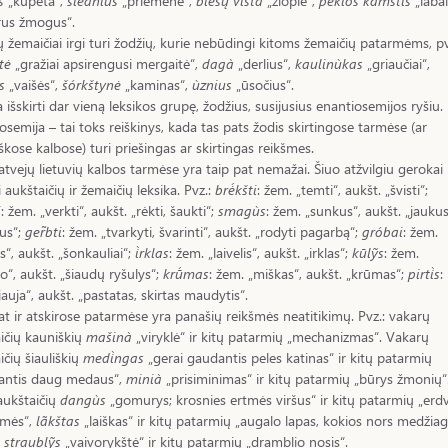
s
„kupeta“,
siẽdnius
„priemenė“,
biesų̃ vištà
„žioplė“,
pẽklos kam̃štis
„labai
rus žmogus“.
 žemaičiai irgi turi žodžių, kurie nebūdingi kitoms žemaičių patarmėms, pv
tė
„gražiai apsirengusi mergaitė“,
dagà
„derlius“,
kaulinùkas
„griaučiai“,
s
„vaišės“,
šórkštynė
„kaminas“,
ùznius
„ūsočius“.
 išskirti dar vieną leksikos grupę, žodžius, susijusius enantiosemijos ryšiu.
osemija – tai toks reiškinys, kada tas pats žodis skirtingose tarmėse (ar
škose kalbose) turi priešingas ar skirtingas reikšmes.
atvejų lietuvių kalbos tarmėse yra taip pat nemažai. Šiuo atžvilgiu gerokai
i aukštaičių ir žemaičių leksika. Pvz.:
brė́kšti
: žem. „temti“, aukšt. „švisti“;
i
: žem. „verkti“, aukšt. „rėkti, šaukti“;
smagùs
: žem. „sunkus“, aukšt. „jaukus
us“;
ger̃bti
: žem. „tvarkyti, švarinti“, aukšt. „rodyti pagarbą“;
gróbai
: žem.
s“, aukšt. „šonkauliai“;
i̇̀rklas
: žem. „laivelis“, aukšt. „irklas“;
kūlỹs
: žem.
“, aukšt. „šiaudų ryšulys“;
krū́mas
: žem. „miškas“, aukšt. „krūmas“;
pirti̇̀s
:
jauja“, aukšt. „pastatas, skirtas maudytis“.
at ir atskirose patarmėse yra panašių reikšmės neatitikimų. Pvz.: vakarų
ičių kauniškių
mašinà
„viryklė“ ir kitų patarmių „mechanizmas“. Vakarų
ičių šiauliškių
medi̇̀ngas
„gerai gaudantis peles katinas“ ir kitų patarmių
antis daug medaus“,
minià
„prisiminimas“ ir kitų patarmių „būrys žmonių“
aukštaičių
dangùs
„gomurys; krosnies ertmės viršus“ ir kitų patarmių „erd
emės“,
lãkštas
„laiškas“ ir kitų patarmių „augalo lapas, kokios nors medžia
,
straublỹs
„vaivorykštė“ ir kitų patarmių „dramblio nosis“.