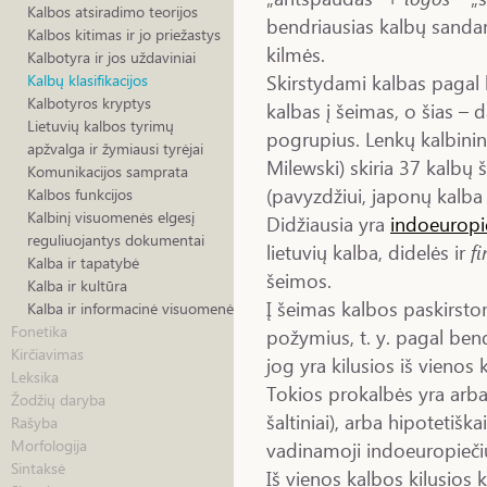
Kalbos atsiradimo teorijos
bendriausias kalbų sandar
Kalbos kitimas ir jo priežastys
kilmės.
Kalbotyra ir jos uždaviniai
Skirstydami kalbas pagal 
Kalbų klasifikacijos
Kalbotyros kryptys
kalbas į šeimas, o šias – d
Lietuvių kalbos tyrimų
pogrupius. Lenkų kalbini
apžvalga ir žymiausi tyrėjai
Milewski) skiria 37 kalbų š
Komunikacijos samprata
(pavyzdžiui, japonų kalba 
Kalbos funkcijos
Kalbinį visuomenės elgesį
Didžiausia yra
indoeuropi
reguliuojantys dokumentai
lietuvių kalba, didelės ir
f
Kalba ir tapatybė
šeimos.
Kalba ir kultūra
Į šeimas kalbos paskirsto
Kalba ir informacinė visuomenė
Fonetika
požymius, t. y. pagal bend
Kirčiavimas
jog yra kilusios iš vieno
Leksika
Tokios prokalbės yra arba 
Žodžių daryba
šaltiniai), arba hipotetišk
Rašyba
Morfologija
vadinamoji indoeuropieči
Sintaksė
Iš vienos kalbos kilusios ka