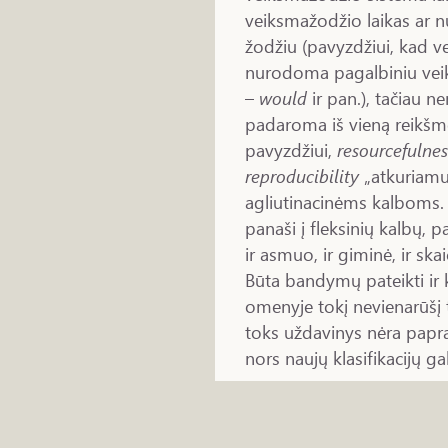
veiksmažodžio laikas ar n
žodžiu (pavyzdžiui, kad v
nurodoma pagalbiniu ve
–
would
ir pan.), tačiau n
padaroma iš vieną reikšmę
pavyzdžiui,
resourcefulnes
reproducibility
„atkuriamu
agliutinacinėms kalboms. 
panaši į fleksinių kalbų, p
ir asmuo, ir giminė, ir skaič
Būta bandymų pateikti ir ki
omenyje tokį nevienarūšį 
toks uždavinys nėra papra
nors naujų klasifikacijų gal