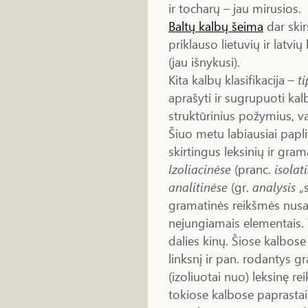
ir tocharų – jau mirusios.
Baltų kalbų šeima
dar ski
priklauso lietuvių ir latvių
(jau išnykusi).
Kita kalbų klasifikacija –
t
aprašyti ir sugrupuoti ka
struktūrinius požymius, 
Šiuo metu labiausiai paplit
skirtingus leksinių ir gra
Izoliacinėse
(pranc.
isolat
analitinėse
(gr.
analysis
„s
gramatinės reikšmės nusak
nejungiamais elementais. 
dalies kinų. Šiose kalbose
linksnį ir pan. rodantys g
(izoliuotai nuo) leksinę re
tokiose kalbose paprastai 