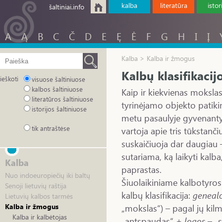
kalba
literatūra
istor
šaltiniai.info
A
Ą
B
C
Č
D
E
Ę
Ė
F
G
H
I
Į
Kalba > Kalba ir žmogus
Kalbų klasifikacij
ieškoti
visuose šaltiniuose
kalbos šaltiniuose
Kaip ir kiekvienas mokslas,
literatūros šaltiniuose
tyrinėjamo objekto patikim
istorijos šaltiniuose
metu pasaulyje gyvenanty
tik antraštėse
vartoja apie tris tūkstanči
suskaičiuoja dar daugiau 
sutariama, ką laikyti kalba
Kalba
paprastas.
Nuo indoeuropiečių iki baltų
Šiuolaikiniame kalbotyros
Senoji lietuvių raštija
kalbų klasifikacija:
geneal
Lietuvių kalbos tarmės
„mokslas“) – pagal jų kilm
Kalba ir žmogus
Kalba ir kalbėtojas
„antspaudas“ +
logos
– „s