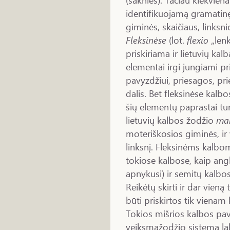
identifikuojamą gramatinę 
giminės, skaičiaus, linksni
Fleksinėse
(lot.
flexio
„lenk
priskiriama ir lietuvių ka
elementai irgi jungiami pr
pavyzdžiui, priesagos, pri
dalis. Bet fleksinėse kalbo
šių elementų paprastai tur
lietuvių kalbos žodžio
ma
moteriškosios giminės, ir 
linksnį. Fleksinėms kalbo
tokiose kalbose, kaip angl
apnykusi) ir semitų kalbos
Reikėtų skirti ir dar vieną 
būti priskirtos tik vienam 
Tokios mišrios kalbos pav
veiksmažodžio sistema labi