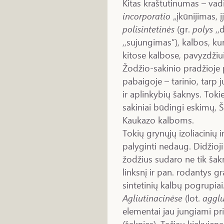
Kitas kraštutinumas – va
incorporatio
„įkūnijimas, į
polisintetinės
(gr.
polys
,,
,,sujungimas”), kalbos, ku
kitose kalbose, pavyzdžiui
Žodžio-sakinio pradžioje 
pabaigoje – tarinio, tarp
ir aplinkybių šaknys. Tokie
sakiniai būdingi eskimų, 
Kaukazo kalboms.
Tokių grynųjų izoliacinių i
palyginti nedaug. Didžioji
žodžius sudaro ne tik šakni
linksnį ir pan. rodantys g
sintetinių kalbų pogrupiai
Agliutinacinėse
(lot.
agglu
elementai jau jungiami pri
(šaknies). Tačiau kiekviena