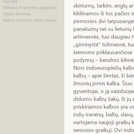
Skyryba
skirtumų, tarkim, anglų ar
Stilistika ir retorikos pagrindai
kildinamos iš tos pačios 
Teksto kūrimas
pirmosios dvi tarpusavyj
Kalbos tiriamojo darbo etapai
panašumų nei su lietuvių 
artimesnės, tuo daugiau t
„giminystė“ tolimesnė, t
šeimoms priklausančiose k
požymių – bendros kilmės
Nors indoeuropiečių kalbų
kalbų – apie šimtas, ši še
žmonių jomis kalba. Šiuo 
gyventojai, o ją vaizduoja
didumo kalbų šakų. Iš jų 
priskiriamos kalbos yra v
indų-iranėnų, baltų, slavų
vartojama naujoji graikų k
senosios graikų). Dvi ind