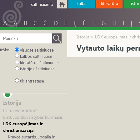
kalba
literatūra
istor
šaltiniai.info
A
Ą
B
C
Č
D
E
Ę
Ė
F
G
H
I
Į
Istorija > LDK europėjimas ir chris
Vytauto laikų pe
ieškoti
visuose šaltiniuose
kalbos šaltiniuose
literatūros šaltiniuose
istorijos šaltiniuose
tik antraštėse
Istorija
Lietuvos proistorė
Lietuvos didvalstybės kūrimasis
LDK europėjimas ir
christianizacija
Krėvos sutartis. Jogaila ir