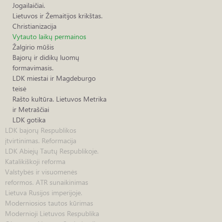
Jogailaičiai.
Lietuvos ir Žemaitijos krikštas.
Christianizacija
Vytauto laikų permainos
Žalgirio mūšis
Bajorų ir didikų luomų
formavimasis.
LDK miestai ir Magdeburgo
teisė
Rašto kultūra. Lietuvos Metrika
ir Metraščiai
LDK gotika
LDK bajorų Respublikos
įtvirtinimas. Reformacija
LDK Abiejų Tautų Respublikoje.
Katalikiškoji reforma
Valstybės ir visuomenės
reformos. ATR sunaikinimas
Lietuva Rusijos imperijoje.
Moderniosios tautos kūrimas
Modernioji Lietuvos Respublika