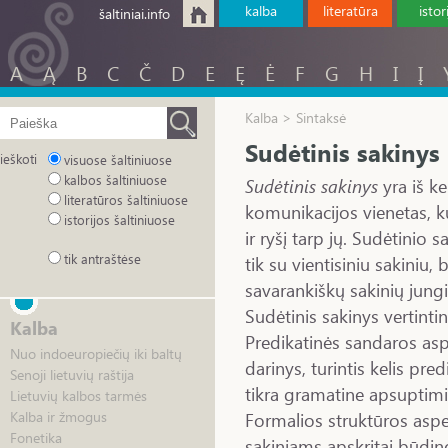
kalba
literatūra
istor
šaltiniai.info
A
Ą
B
C
Č
D
E
Ę
Ė
F
G
H
I
Į
Kalba > Sintaksė
Sudėtinis sakinys
ieškoti
visuose šaltiniuose
kalbos šaltiniuose
Sudėtinis sakinys
yra iš ke
literatūros šaltiniuose
komunikacijos vienetas, k
istorijos šaltiniuose
ir ryšį tarp jų. Sudėtinio 
tik antraštėse
tik su vientisiniu sakiniu, 
savarankiškų sakinių jungi
Sudėtinis sakinys vertintin
Kalba
Predikatinės sandaros aspe
Nuo indoeuropiečių iki baltų
darinys, turintis kelis pre
Senoji lietuvių raštija
tikra gramatine apsuptimi, 
Lietuvių kalbos tarmės
Formalios struktūros aspe
Kalba ir žmogus
Fonetika
sakiniams apskritai būdin