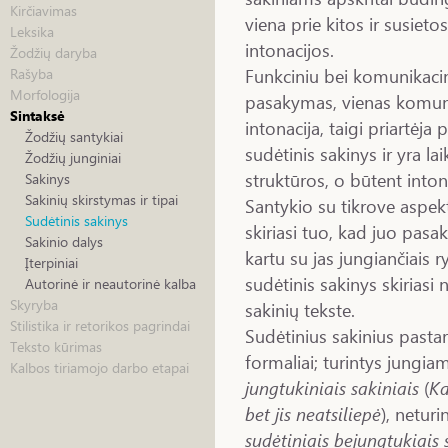
Kirčiavimas
viena prie kitos ir susieto
Leksika
intonacijos.
Žodžių daryba
Funkciniu bei komunikacin
Rašyba
Morfologija
pasakymas, vienas komuni
Sintaksė
intonacija, taigi priartėja 
Žodžių santykiai
sudėtinis sakinys ir yra l
Žodžių junginiai
struktūros, o būtent intona
Sakinys
Sakinių skirstymas ir tipai
Santykio su tikrove aspekt
Sudėtinis sakinys
skiriasi tuo, kad juo pasak
Sakinio dalys
kartu su jas jungiančiais r
Įterpiniai
sudėtinis sakinys skiriasi 
Autorinė ir neautorinė kalba
Skyryba
sakinių tekste.
Stilistika ir retorikos pagrindai
Sudėtinius sakinius pastar
Teksto kūrimas
formaliai; turintys jungi
Kalbos tiriamojo darbo etapai
jungtukiniais sakiniais
(
Ka
bet jis neatsiliepė
), netur
sudėtiniais bejungtukiais 