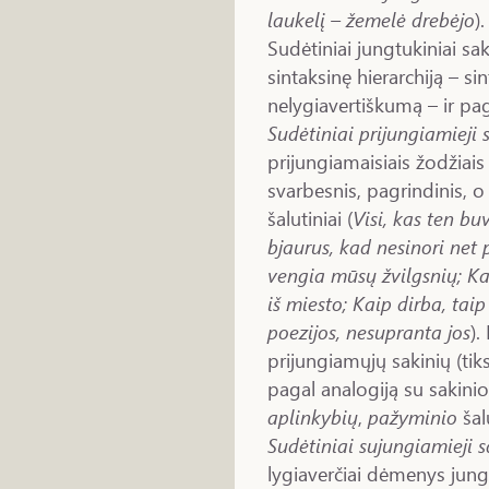
laukelį – žemelė drebėjo
).
Sudėtiniai jungtukiniai sa
sintaksinę hierarchiją – si
nelygiavertiškumą – ir pa
Sudėtiniai prijungiamieji 
prijungiamaisiais žodžiais i
svarbesnis, pagrindinis, o 
šalutiniai (
Visi, kas ten buv
bjaurus, kad nesinori net p
vengia mūsų žvilgsnių; Kai
iš miesto; Kaip dirba, tai
poezijos, nesupranta jos
).
prijungiamųjų sakinių (tik
pagal analogiją su sakinio
aplinkybių
,
pažyminio
šal
Sudėtiniai sujungiamieji s
lygiaverčiai dėmenys jung