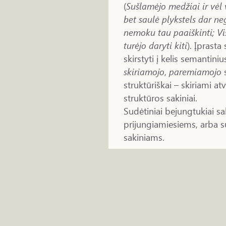
(
Sušlamėjo medžiai ir vėl 
bet saulė plykstels dar ne
nemoku tau paaiškinti; Vi
turėjo daryti kiti
). Įprast
skirstyti į kelis semantiniu
skiriamojo
,
paremiamojo
s
struktūriškai – skiriami at
struktūros sakiniai.
Sudėtiniai bejungtukiai sa
prijungiamiesiems, arba 
sakiniams.