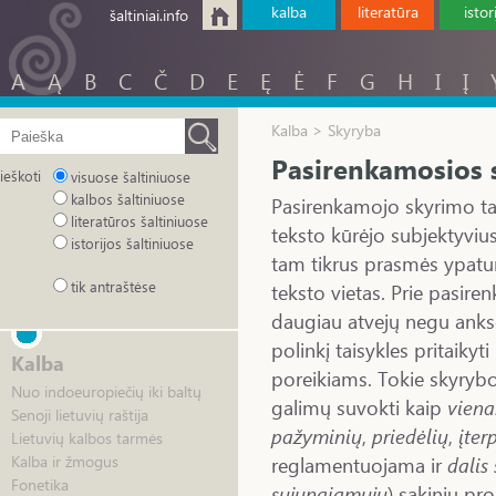
kalba
literatūra
istor
šaltiniai.info
A
Ą
B
C
Č
D
E
Ę
Ė
F
G
H
I
Į
Kalba > Skyryba
Pasirenkamosios s
ieškoti
visuose šaltiniuose
kalbos šaltiniuose
Pasirenkamojo skyrimo t
literatūros šaltiniuose
teksto kūrėjo subjektyvius
istorijos šaltiniuose
tam tikrus prasmės ypatum
tik antraštėse
teksto vietas. Prie pasire
daugiau atvejų negu anksči
polinkį taisykles pritaikyt
Kalba
poreikiams. Tokie skyrybo
Nuo indoeuropiečių iki baltų
galimų suvokti kaip
viena
Senoji lietuvių raštija
pažyminių
,
priedėlių
,
įter
Lietuvių kalbos tarmės
reglamentuojama ir
dalis
Kalba ir žmogus
Fonetika
sujungiamųjų
) sakinių pro