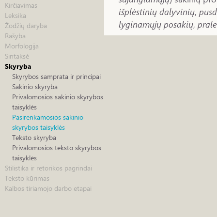
Kirčiavimas
išplėstinių dalyvinių
,
pusd
Leksika
lyginamųjų posakių
,
pral
Žodžių daryba
Rašyba
Morfologija
Sintaksė
Skyryba
Skyrybos samprata ir principai
Sakinio skyryba
Privalomosios sakinio skyrybos
taisyklės
Pasirenkamosios sakinio
skyrybos taisyklės
Teksto skyryba
Privalomosios teksto skyrybos
taisyklės
Stilistika ir retorikos pagrindai
Teksto kūrimas
Kalbos tiriamojo darbo etapai