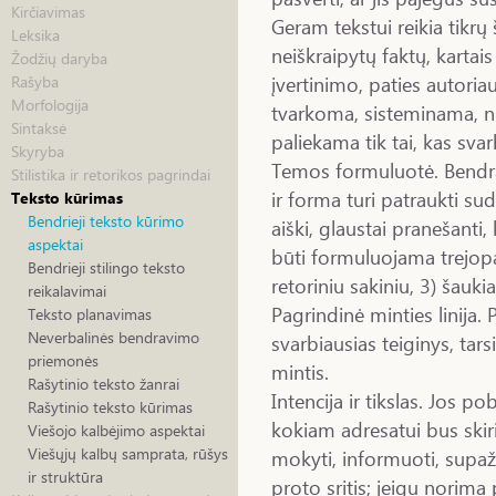
Kirčiavimas
Geram tekstui reikia tikrų ša
Leksika
neiškraipytų faktų, karta
Žodžių daryba
įvertinimo, paties autori
Rašyba
Morfologija
tvarkoma, sisteminama, nuo
Sintaksė
paliekama tik tai, kas svar
Skyryba
Temos formuluotė. Bendra 
Stilistika ir retorikos pagrindai
ir forma turi patraukti sudo
Teksto kūrimas
Bendrieji teksto kūrimo
aiški, glaustai pranešanti
aspektai
būti formuluojama trejopa
Bendrieji stilingo teksto
retoriniu sakiniu, 3) šauk
reikalavimai
Pagrindinė minties linija.
Teksto planavimas
Neverbalinės bendravimo
svarbiausias teiginys, tars
priemonės
mintis.
Rašytinio teksto žanrai
Intencija ir tikslas. Jos po
Rašytinio teksto kūrimas
kokiam adresatui bus skiri
Viešojo kalbėjimo aspektai
Viešųjų kalbų samprata, rūšys
mokyti, informuoti, supažin
ir struktūra
proto sritis; jeigu norima pa