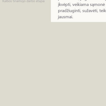
Kalbos tiriamojo darbo etapai
įkvėpti, veikiama sąmonė ir
pradžiuginti, sužavėti, te
jausmai.