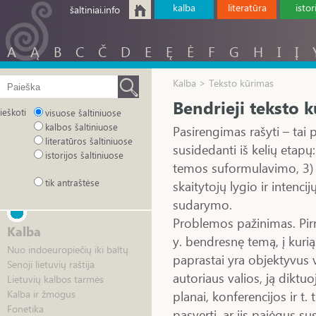
kalba
literatūra
istor
šaltiniai.info
A
Ą
B
C
Č
D
E
Ę
Ė
F
G
H
I
Į
Kalba > Teksto kūrimas
Bendrieji teksto 
ieškoti
visuose šaltiniuose
kalbos šaltiniuose
Pasirengimas rašyti – tai 
literatūros šaltiniuose
susidedanti iš kelių etap
istorijos šaltiniuose
temos suformulavimo, 3) p
tik antraštėse
skaitytojų lygio ir intenc
sudarymo.
Problemos pažinimas. Pirmi
Kalba
y. bendresnę temą, į kuri
Nuo indoeuropiečių iki baltų
paprastai yra objektyvus 
Senoji lietuvių raštija
autoriaus valios, ją diktuo
Lietuvių kalbos tarmės
planai, konferencijos ir t. 
Kalba ir žmogus
Fonetika
pasverti, ar jis pajėgus s