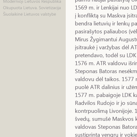
Modernioji Lietuvos Respublika
1569 m. ir Lenkijai nuo LD
Okupuota Lietuva. Sovietizacija
Šiuolaikinė Lietuvos valstybė
į konfliktą su Maskva įsitr
bendra lietuvių ir lenkų 
pasirašytos paliaubos (vėl
Mirus Žygimantui Augustui
įsitraukė į varžybas dėl AT
pretendavo, todėl su LDK
1576 m. ATR valdovu išrin
Steponas Batoras nesėkm
valdovu dėl taikos. 1577
puolė ATR dalinius ir užė
1577 m. pabaigoje LDK k
Radvilos Rudojo ir jo sūn
kontrpuolimą Livonijoje. 1
švedų, sumušė Maskvos k
valdovas Steponas Batora
sustiprinta vengrų ir voki