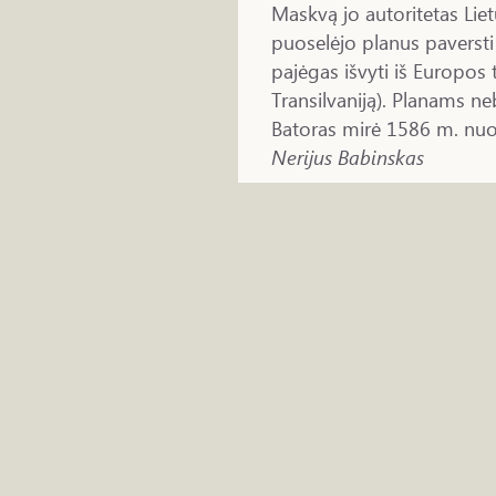
Maskvą jo autoritetas Lie
puoselėjo planus paversti
pajėgas išvyti iš Europos 
Transilvaniją). Planams ne
Batoras mirė 1586 m. nuo
Nerijus Babinskas