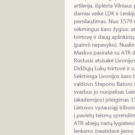
artilerija, išplėsta Vilniau
darniai veikė LDK ir Lenki
persilaužimas. Nuo 1579 m
sėkmingus karo žygius: a
tvirtovę ir daug aplinkin
(paimti nepavyko). Nualin
Maskva pasirašė su ATR d
Rūstusis atsisakė Livonijo
Didžiųjų Lukų tvirtovė ir u
Sėkminga Livonijos karo b
valdovo Stepono Batoro (
svarbus jo nuopelnas Lie
(akademijos) įsteigimas 15
Lietuvos vyriausiąjį tribun
į pavietų teismų sprendim
ATR abiejų narių lygiatei
lenkams (neatidavė jiems 