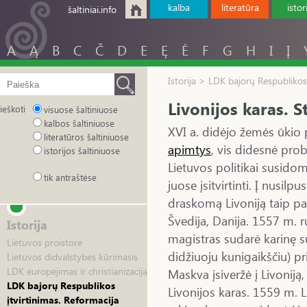
kalba
literatūra
istor
šaltiniai.info
A
Ą
B
C
Č
D
E
Ę
Ė
F
G
H
I
Į
Istorija > LDK bajorų Respublikos 
Livonijos karas. 
ieškoti
visuose šaltiniuose
kalbos šaltiniuose
XVI a. didėjo žemės ūkio
literatūros šaltiniuose
apimtys
, vis didesnė pro
istorijos šaltiniuose
Lietuvos politikai susido
tik antraštėse
juose įsitvirtinti. Į nusilpu
draskomą Livoniją taip p
Švedija, Danija. 1557 m. r
Istorija
magistras sudarė karinę 
Lietuvos proistorė
didžiuoju kunigaikščiu) p
Lietuvos didvalstybės kūrimasis
LDK europėjimas ir christianizacija
Maskva įsiveržė į Livoniją
LDK bajorų Respublikos
Livonijos karas. 1559 m. 
įtvirtinimas. Reformacija