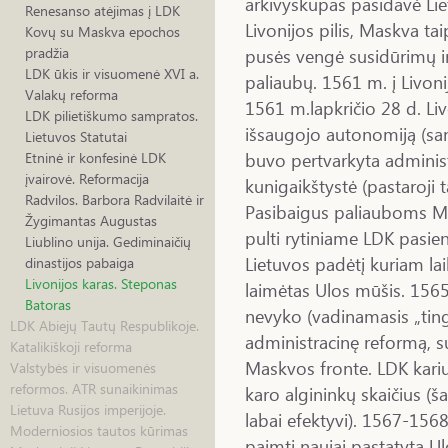
arkivyskupas pasidavė Lie
Renesanso atėjimas į LDK
Livonijos pilis, Maskva ta
Kovų su Maskva epochos
pusės vengė susidūrimų ir 
pradžia
LDK ūkis ir visuomenė XVI a.
paliaubų. 1561 m. į Livonij
Valakų reforma
1561 m.lapkričio 28 d. Liv
LDK pilietiškumo sampratos.
išsaugojo autonomiją (sant
Lietuvos Statutai
buvo pertvarkyta administ
Etninė ir konfesinė LDK
įvairovė. Reformacija
kunigaikštystė (pastaroji 
Radvilos. Barbora Radvilaitė ir
Pasibaigus paliauboms M
Žygimantas Augustas
pulti rytiniame LDK pasie
Liublino unija. Gediminaičių
Lietuvos padėtį kuriam la
dinastijos pabaiga
Livonijos karas. Steponas
laimėtas Ulos mūšis. 156
Batoras
nevyko (vadinamasis „tingus
LDK Abiejų Tautų Respublikoje.
administracinę reformą, sus
Katalikiškoji reforma
Maskvos fronte. LDK kari
Valstybės ir visuomenės
reformos. ATR sunaikinimas
karo algininkų skaičius (
Lietuva Rusijos imperijoje.
labai efektyvi). 1567-156
Moderniosios tautos kūrimas
paimti naujai pastatytą Ul