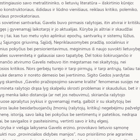
estingiausio savo metraštininko, o lietuvių literatūra – išskirtinio kūrėjo:
jo konstruktoriaus, išdidaus ir liūdno vienišiaus, reiklaus kritiko, polemiko,
laus provokatoriaus.
 sovietinei santvarkai, Gavelis buvo pirmasis rašytojas, itin atvirai ir kritišk
gęs į gyvenamąjį laikotarpį ir jo aktualijas. Kūryba jis aštriai ir skaudžiai
o į tai, kas tuo metu vyko aplinkui: epochų, santvarkų ir sistemų lūžius,
ų Sąjungos griuvimą, Sąjūdį, Nepriklausomybės pradžią, socialinius ir
inius pokyčius bei persiorientavimus, mėginimus iš naujo suvokti lietuvybę
alies suverenitetą ir galiausiai savo tapatybę. Dėl tokio šokiruojančio ir
nančio atvirumo Gavelis nebuvo itin mėgstamas nei skaitytojų, nei
iosios kritikos. Nors gerbėjų turėjo ir tarp pirmųjų, ir tarp antrųjų, tačiau tai
ukė deramo ir norėto dėmesio bei įvertinimo. Sigito Gedos įvardytas
yg skambus „Gavelio pražiopsojimo savame krašte“ fenomenas susijęs ne 
 minėta rašytojo drąsa lyg skalpeliu skrosti problemas ir skaudulius, bet ir
yg menka laiko distancija (ar net jos nebuvimu), skiriančia rašytojo
ose aprašytus įvykius ir gyvenamąjį metą, galbūt ir su skaitytojų bei
tūros lauke besidarbuojančių žmonių (rašytojų, kritikų) negebėjimu pažvelgt
enę, istoriją, savo laiką bei pokyčius be sentimentų ir patetikos, nedrąsa
ai, be savigailos ir pasiteisinimų, vertinti savo ir kitų elgesį.
ūryba ir viešąja laikysena Gavelis erzino, provokavo lietuvio sąmonę
aukti nuo „provincialios didybės manijos“, nuo prisirišimo prie agrarinės