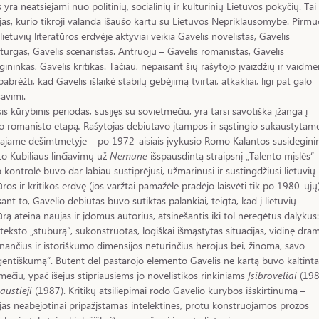
s yra neatsiejami nuo politinių, socialinių ir kultūrinių Lietuvos pokyčių. Tai
jas, kurio tikroji valanda išaušo kartu su Lietuvos Nepriklausomybe. Pirmu
lietuvių literatūros erdvėje aktyviai veikia Gavelis novelistas, Gavelis
urgas, Gavelis scenaristas. Antruoju – Gavelis romanistas, Gavelis
gininkas, Gavelis kritikas. Tačiau, nepaisant šių rašytojo įvaizdžių ir vaidme
pabrėžti, kad Gavelis išlaikė stabilų gebėjimą tvirtai, atkakliai, ligi pat galo
 savimi.
is kūrybinis periodas, susijęs su sovietmečiu, yra tarsi savotiška įžanga į
o romanisto etapą
.
Rašytojas debiutavo įtampos ir sąstingio sukaustytam
ajame dešimtmetyje – po 1972-aisiais įvykusio Romo Kalantos susidegini
o Kubiliaus linčiavimų už
Nemune
išspausdintą straipsnį „Talento mįslės“
 kontrolė buvo dar labiau sustiprėjusi, užmarinusi ir sustingdžiusi lietuvių
tūros ir kritikos erdvę (jos varžtai pamažėle pradėjo laisvėti tik po 1980-ųjų)
ant to, Gavelio debiutas buvo sutiktas palankiai, teigta, kad į lietuvių
tūrą ateina naujas ir įdomus autorius, atsinešantis iki tol neregėtus dalykus:
 teksto „stuburą“, sukonstruotas, logiškai išmąstytas situacijas, vidinę dra
nančius ir istoriškumo dimensijos neturinčius herojus bei, žinoma, savo
igentiškumą“. Būtent dėl pastarojo elemento Gavelis ne kartą buvo kaltinta
mečiu, ypač išėjus stipriausiems jo novelistikos rinkiniams
Įsibrovėliai
(198
ustieji
(1987). Kritikų atsiliepimai rodo Gavelio kūrybos išskirtinumą –
jas neabejotinai pripažįstamas intelektinės, protu konstruojamos prozos