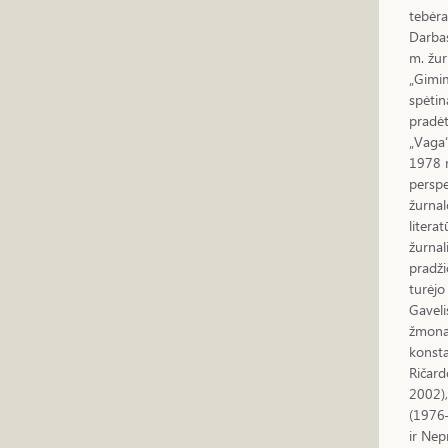
tebėra
Darbas
m. žu
„Gimim
spėtin
pradėt
„Vaga“
1978 
perspe
žurna
litera
žurnal
pradži
turėjo
Gaveli
žmona.
konsta
Ričard
2002),
(1976
ir Nep