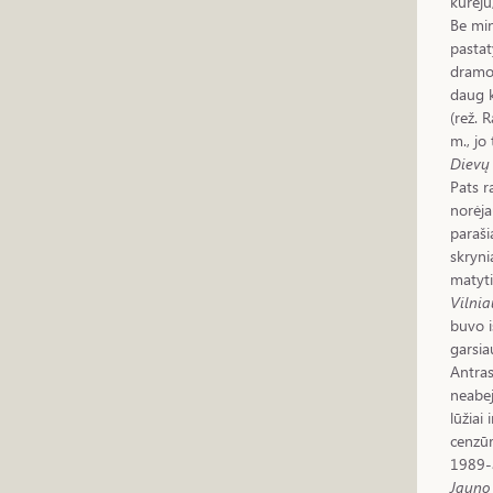
kūrėju
Be min
pastat
dramo
daug k
(rež. 
m., jo
Dievų 
Pats r
norėja
paraši
skryni
matyti
Vilnia
buvo i
garsia
Antras
neabej
lūžiai
cenzūr
1989-a
Jauno