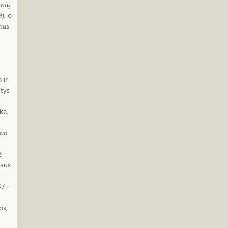
onių
), o
mas
 ir
ntys
ka,
mo
ė
naus
87–
os,