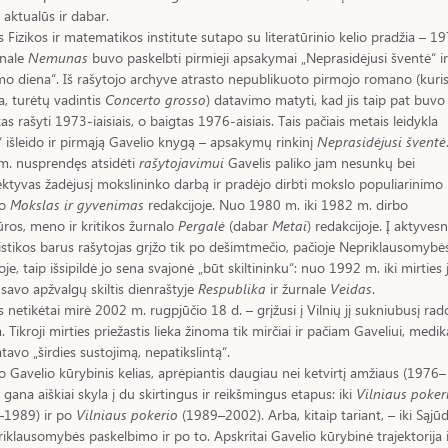
 aktualūs ir dabar.
 Fizikos ir matematikos institute sutapo su literatūrinio kelio pradžia – 1
rnale
Nemunas
buvo paskelbti pirmieji apsakymai „Neprasidėjusi šventė“ ir
o diena“. Iš rašytojo archyve atrasto nepublikuoto pirmojo romano (kuris
a, turėtų vadintis
Concerto grosso
) datavimo matyti, kad jis taip pat buvo
as rašyti 1973-iaisiais, o baigtas 1976-aisiais. Tais pačiais metais leidykla
 išleido ir pirmąją Gavelio knygą – apsakymų rinkinį
Neprasidėjusi šventė
m. nusprendęs atsidėti
rašytojavimui
Gavelis paliko jam nesunkų bei
ktyvas žadėjusį mokslininko darbą ir pradėjo dirbti mokslo populiarinimo
lo
Mokslas ir gyvenimas
redakcijoje. Nuo 1980 m. iki 1982 m. dirbo
tūros, meno ir kritikos žurnalo
Pergalė
(dabar
Metai
) redakcijoje. Į aktyves
istikos barus rašytojas grįžo tik po dešimtmečio, pačioje Nepriklausomybė
oje, taip išsipildė jo sena svajonė „būt skiltininku“: nuo 1992 m. iki mirties j
 savo apžvalgų skiltis dienraštyje
Respublika
ir žurnale
Veidas
.
s netikėtai mirė 2002 m. rugpjūčio 18 d. – grįžusi į Vilnių jį sukniubusį rad
 Tikroji mirties priežastis lieka žinoma tik mirčiai ir pačiam Gaveliui, medik
tavo „širdies sustojimą, nepatikslintą“.
o Gavelio kūrybinis kelias, aprėpiantis daugiau nei ketvirtį amžiaus (1976–
 gana aiškiai skyla į du skirtingus ir reikšmingus etapus: iki
Vilniaus poker
–1989) ir po
Vilniaus pokerio
(1989–2002). Arba, kitaip tariant, – iki Sąjū
riklausomybės paskelbimo ir po to. Apskritai Gavelio kūrybinė trajektorija 