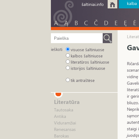
kalba
šaltiniai.info
A
Ą
B
C
Č
D
E
Ę
Ė
Litera
Gav
ieškoti
visuose šaltiniuose
kalbos šaltiniuose
literatūros šaltiniuose
Ričard
istorijos šaltiniuose
scenar
vidinę
tik antraštėse
Gavelis
litera
ir gėr
Literatūra
bliuzo
Neprik
Tautosaka
sąmoni
Antika
autent
Viduramžiai
staigi
Renesansas
juodąs
Barokas