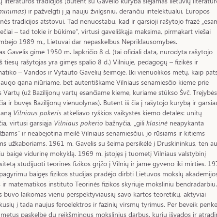
ių literatūros tradicijos (būtent su Gavelio kūryba siejamas lietuvių literatū
iminimas
) ir pažvelgti į ją nauju žvilgsniu, derančiu intelektualui, Europos
inės tradicijos atstovui. Tad nenuostabu, kad ir garsioji rašytojo frazė „es
ečiai – tad tokie ir būkime“, virtusi gaveliškąja maksima, pirmąkart viešai
mbėjo 1989 m., Lietuvai dar nepaskelbus Nepriklausomybės.
as Gavelis gimė 1950 m. lapkričio 8 d. (tai oficiali data, nurodyta rašytojo
iš tiesų rašytojas yra gimęs spalio 8 d.) Vilniuje, pedagogų – fizikės ir
tiko – Vandos ir Vytauto Gavelių šeimoje. Iki vienuolikos metų, kaip pat
, augo gana niūriame, bet autentiškame Vilniaus senamiesčio kieme prie
 Vartų (už Bazilijonų vartų esančiame kieme, kuriame stūkso Švč. Trejybės
ia ir buvęs Bazilijonų vienuolynas). Būtent iš čia į rašytojo kūrybą ir garsia
maną
Vilniaus pokeris
atkeliavo ryškios vaikystės kiemo detalės: unitų
ia, virtusi garsiąja
Vilniaus pokerio
bažnyčia, „gili
klasinė
neapykanta
žiams“ ir neabejotina meilė Vilniaus senamiesčiui, jo rūsiams ir kitiems
ms užkaboriams. 1961 m. Gavelis su šeima persikėlė į Druskininkus, ten a
u baigė vidurinę mokyklą. 1969 m. įstojęs į tuometį Vilniaus valstybinį
sitetą studijuoti teorinės fizikos grįžo į Vilnių ir jame gyveno iki mirties. 1
pagyrimu baigęs fizikos studijas pradėjo dirbti Lietuvos mokslų akademijo
s ir matematikos instituto Teorinės fizikos skyriuje moksliniu bendradarbiu.
s buvo laikomas vienu perspektyviausių savo kartos teoretikų, aktyviai
ukusių į tada naujus feroelektros ir fazinių virsmų tyrimus. Per beveik penke
metus paskelbė du reikšmingus mokslinius darbus, kurių išvados ir atrad