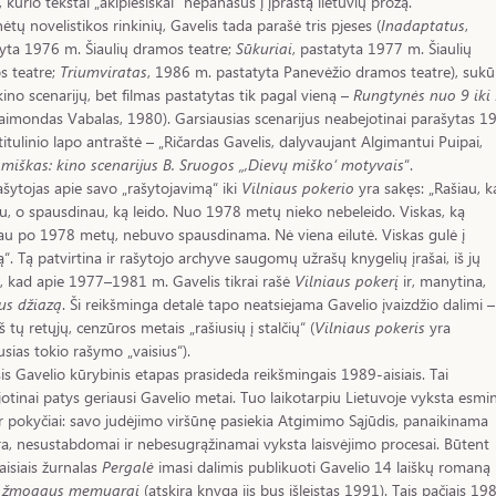
, kurio tekstai „akiplėšiškai“ nepanašūs į įprastą lietuvių prozą.
ėtų novelistikos rinkinių, Gavelis tada parašė tris pjeses (
Inadaptatus
,
yta 1976 m. Šiaulių dramos teatre;
Sūkuriai
, pastatyta 1977 m. Šiaulių
s teatre;
Triumviratas
, 1986 m. pastatyta Panevėžio dramos teatre), sukū
ino scenarijų, bet filmas pastatytas tik pagal vieną –
Rungtynės nuo 9 iki
Raimondas Vabalas, 1980). Garsiausias scenarijus neabejotinai parašytas 1
 titulinio lapo antraštė – „Ričardas Gavelis, dalyvaujant Algimantui Puipai,
miškas: kino scenarijus B. Sruogos „,Dievų miško‘ motyvais
“.
ašytojas apie savo „rašytojavimą“ iki
Vilniaus pokerio
yra sakęs: „Rašiau, k
u, o spausdinau, ką leido. Nuo 1978 metų nieko nebeleido. Viskas, ką
au po 1978 metų, nebuvo spausdinama. Nė viena eilutė. Viskas gulė į
ą“. Tą patvirtina ir rašytojo archyve saugomų užrašų knygelių įrašai, iš jų
, kad apie 1977–1981 m. Gavelis tikrai rašė
Vilniaus pokerį
ir, manytina,
us džiazą
. Ši reikšminga detalė tapo neatsiejama Gavelio įvaizdžio dalimi – 
š tų retųjų, cenzūros metais „rašiusių į stalčių“ (
Vilniaus pokeris
yra
usias tokio rašymo „vaisius“).
is Gavelio kūrybinis etapas prasideda reikšmingais 1989-aisiais. Tai
otinai patys geriausi Gavelio metai. Tuo laikotarpiu Lietuvoje vyksta esmin
 ir pokyčiai: savo judėjimo viršūnę pasiekia Atgimimo Sąjūdis, panaikinama
a, nesustabdomai ir nebesugrąžinamai vyksta laisvėjimo procesai. Būtent
isiais žurnalas
Pergalė
imasi dalimis publikuoti Gavelio 14 laiškų romaną
 žmogaus memuarai
(atskira knyga jis bus išleistas 1991). Tais pačiais 19