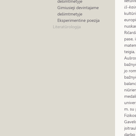
lietuv
dešimtmetyje
iš-ka
Gimiusieji devintajame
kultūr
dešimtmetyje
europi
Eksperimentinė poezija
nuska
Literatūrologija
Ričard
pase, 
matema
teigia
Aušros
bažnyč
jo ro
bažnyč
baland
niūrie
medali
univer
m. su 
Fiziko
Gaveli
įsitra
darbo 