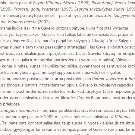
inkų, tada pasaulį išvydo
Vilniaus džiazas
(1993),
Paskutinioji žemės žm
(1995),
Prarastų godų kvartetas
(1997),
Septyni savižudybės būdai
(1999
s mėnesiui po rašytojo mirties – paskutinysis jo romanas
Sun-Tzu gyveni
ame Vilniaus mieste
(2002).
omanai liudija išskirtinę Gavelio prozos ypatybę, kurią filosofas Vytautas
čius yra taip nusakęs: „Gavelis kaip fizikas labai aiškiai užsibrėžia pradines
s ir jas išsprendžia, t. y. parašo pagal tas sąlygas ‚užduotą‘ kūrinį. Sąlygų
mas nulemia tam tikras pasakojimo strategijas“. Jas Gavelis konstruodavo
struodavo unikaliai, jose atpažįstami svarbiausi Gavelio kūrybą formuoja
s: mirties galia ir metafizika (mirties ženklų vaizdinija ir raiška), Vilniaus
 kūnas ir mitas, kūnas ir kūniškumo raiška, gyvenamosios santvarkos kriti
riklausomybės atgavimo rašytoją ypač dominusi valdžios ir galios
izmų analizė, postsovietinio, arba postkolonijinio (
homo sovieticus
ir
ho
us
), žmogaus patirtis ir totalitarizmo pjūvis. Gavelio kūryboje ryškėjančios
izmo ir postmodernizmo sankirtos rodo, kad rašytojas taip ir neperženg
dernizmo slenksčio, o liko, anot filosofės Jūratės Baranovos, postmoder
 prieigose.
 žmogaus memuarai
– pirmasis publikuotas Gavelio romanas, rašytas 19
., periodikoje pasirodė 1989 m., keliais mėnesiais anksčiau už
Vilniaus
. Tai bene pats konceptualiausias, taupiausias ir nuosaikiausias (ir struktūr
vališkos, gyvybingos kūniškumo vaizdinijos prasme) Gavelio romanas, kuris