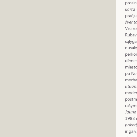
prozin
karta
praėju
švent
Visi r
Rubavi
sąlyga
nusaky
perkon
dėmeny
miesto
po Nep
mechan
lituan
modern
postmo
rašymo
Jauno
1988 m
pokerį
ir gai