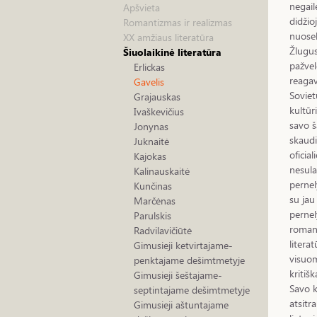
negail
Apšvieta
didžio
Romantizmas ir realizmas
nuosek
XX amžiaus literatūra
Žlugus
Šiuolaikinė literatūra
pažvel
Erlickas
reagav
Gavelis
Soviet
Grajauskas
kultūr
Ivaškevičius
savo š
Jonynas
skaudi
Juknaitė
oficial
Kajokas
nesula
Kalinauskaitė
pernel
Kunčinas
su jau
Marčėnas
pernel
Parulskis
romanu
Radvilavičiūtė
litera
Gimusieji ketvirtajame-
visuom
penktajame dešimtmetyje
kritišk
Gimusieji šeštajame-
Savo k
septintajame dešimtmetyje
atsitr
Gimusieji aštuntajame