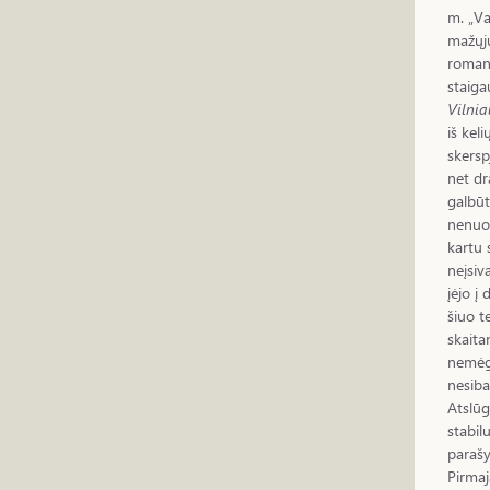
m. „Va
mažųjų
romanų
staiga
Vilnia
iš kel
skersp
net dr
galbūt
nenuos
kartu 
neįsiv
įėjo į
šiuo t
skaita
nemėgs
nesiba
Atslū
stabil
parašy
Pirma