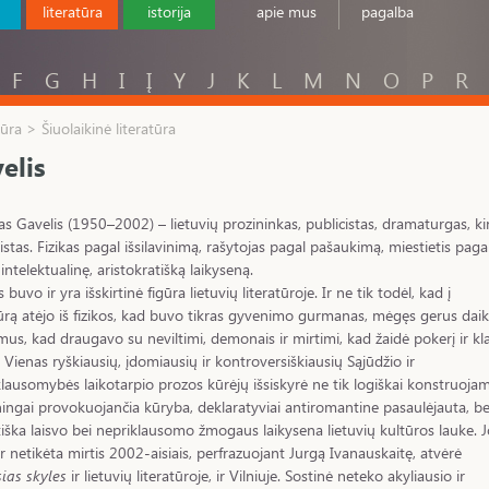
literatūra
istorija
apie mus
pagalba
F
G
H
I
Į
Y
J
K
L
M
N
O
P
R
tūra > Šiuolaikinė literatūra
elis
as Gavelis (1950–2002) – lietuvių prozininkas, publicistas, dramaturgas, k
istas. Fizikas pagal išsilavinimą, rašytojas pagal pašaukimą, miestietis paga
 intelektualinę, aristokratišką laikyseną.
 buvo ir yra išskirtinė figūra lietuvių literatūroje. Ir ne tik todėl, kad į
tūrą atėjo iš fizikos, kad buvo tikras gyvenimo gurmanas, mėgęs gerus dai
imus, kad draugavo su neviltimi, demonais ir mirtimi, kad žaidė pokerį ir kl
. Vienas ryškiausių, įdomiausių ir kontroversiškiausių Sąjūdžio ir
lausomybės laikotarpio prozos kūrėjų išsiskyrė ne tik logiškai konstruojam
ngai provokuojančia kūryba, deklaratyviai antiromantine pasaulėjauta, bet
iška laisvo bei nepriklausomo žmogaus laikysena lietuvių kultūros lauke. J
 ir netikėta mirtis 2002-aisiais, perfrazuojant Jurgą Ivanauskaitę, atvėrė
ias skyles
ir lietuvių literatūroje, ir Vilniuje. Sostinė neteko akyliausio ir