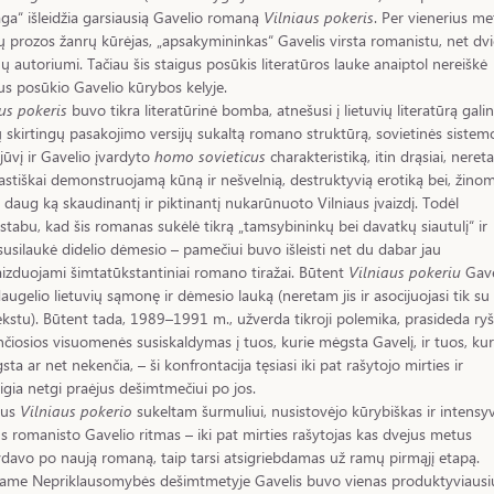
ga“ išleidžia garsiausią Gavelio romaną
Vilniaus pokeris
. Per vienerius me
 prozos žanrų kūrėjas, „apsakymininkas“ Gavelis virsta romanistu, net dvi
 autoriumi. Tačiau šis staigus posūkis literatūros lauke anaiptol nereiškė
us posūkio Gavelio kūrybos kelyje.
us pokeris
buvo tikra literatūrinė bomba, atnešusi į lietuvių literatūrą gali
ių skirtingų pasakojimo versijų sukaltą romano struktūrą, sovietinės sistem
jūvį ir Gavelio įvardyto
homo sovieticus
charakteristiką, itin drąsiai, nereta
astiškai demonstruojamą kūną ir nešvelnią, destruktyvią erotiką bei, žinom
 daug ką skaudinantį ir piktinantį nukarūnuoto Vilniaus įvaizdį. Todėl
tabu, kad šis romanas sukėlė tikrą „tamsybininkų bei davatkų siautulį“ ir
susilaukė didelio dėmesio – pamečiui buvo išleisti net du dabar jau
aizduojami šimtatūkstantiniai romano tiražai. Būtent
Vilniaus pokeriu
Gave
 daugelio lietuvių sąmonę ir dėmesio lauką (neretam jis ir asocijuojasi tik su
ekstu). Būtent tada, 1989–1991 m., užverda tikroji polemika, prasideda ry
nčiosios visuomenės susiskaldymas į tuos, kurie mėgsta Gavelį, ir tuos, kur
ta ar net nekenčia, – ši konfrontacija tęsiasi iki pat rašytojo mirties ir
igia netgi praėjus dešimtmečiui po jos.
gus
Vilniaus pokerio
sukeltam šurmuliui, nusistovėjo kūrybiškas ir intensyv
us romanisto Gavelio ritmas – iki pat mirties rašytojas kas dvejus metus
davo po naują romaną, taip tarsi atsigriebdamas už ramų pirmąjį etapą.
jame Nepriklausomybės dešimtmetyje Gavelis buvo vienas produktyviausi