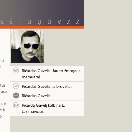
S
Š
T
U
Ų
Ū
V
Z
Ž
ino
l
Ričardas Gavelis. Jauno žmogaus
memuarai.
ktus
Ričardas Gavelis. Įsibrovėliai.
ausė
Ričardas Gavelis.
a ir
Ričardą Gavelį kalbina L.
 ir
Jakimavičius.
o