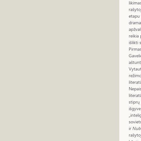
likima
rašyto
etapu 
dramat
apžval
reikia 
išlikti
Pirmas
Gaveli
aštunt
Vytaut
režimo
litera
Nepais
litera
stiprų
išgyve
„intel
soviet
ir
Nuba
rašyto