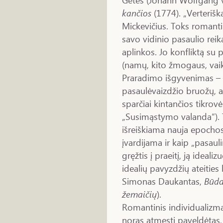
kančios
(1774). „Verterišk
Mickevičius. Toks romanti
savo vidinio pasaulio reik
aplinkos. Jo konfliktą su p
(namų, kito žmogaus, vaiky
Praradimo išgyvenimas – 
pasaulėvaizdžio bruožų, a
sparčiai kintančios tikrovės
„Susimąstymo valanda“). 
išreiškiama nauja epocho
įvardijama ir kaip „pasaul
gręžtis į praeitį, ją idealiz
idealių pavyzdžių ateities
Simonas Daukantas,
Būda
žemaičių
).
Romantinis individualizmas
noras atmesti paveldėtas