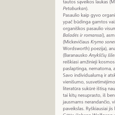
tautos sąveikos laukas (M
Petaburkan
).
Pasaulio kaip gyvo organ
ypač būdinga gamtos vaiz
organiškos pasaulio visum
Baladės ir romansai
), asm
(Mickevičiaus
Krymo sone
Wordsworth) poezija), an
(Baranausko
Anykščių šile
reiškiasi amžinieji kosmos
paslaptinga, nematoma, a
Savo individualumą ir ats
vienišumo, susvetimėjim
literatūra sukūrė ištisą na
tai kitų nesuprasto, iš b
jausmams nerandančio, vi
paveikslas. Ryškiausiai j
Gėtės (Johann Wolfgang