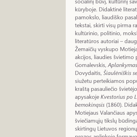
socialinį būvį, kultūrinį s
kūryboje. Didaktinė literatū
pamokslo, liaudiško pasak
tekstai, skirti visų pirma
kultūrinio, politinio, mok
literatūros autoriai – daug
Žemaičių vyskupo Motiejau
akcijos, liaudies švietimo
Gomalevskis,
Aplankymas
Dovydaitis,
Šiaulėniškis s
siužetu perteikiamos popul
kraštą pasauliečio švietėj
apysakoje
Kvestorius po 
bemokinąsis
(1860). Didak
Motiejaus Valančiaus ap
šviečiamųjų tikslų būdinga
skirtingų Lietuvos region
prozos aplinkoje formavos