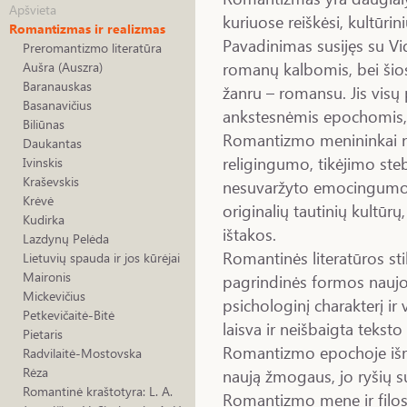
Apšvieta
kuriuose reiškėsi, kultūrini
Romantizmas ir realizmas
Pavadinimas susijęs su Vid
Preromantizmo literatūra
romanų kalbomis, bei šios
Aušra (Auszra)
Baranauskas
žanru – romansu. Jis visų
Basanavičius
ankstesnėmis epochomis, 
Biliūnas
Romantizmo menininkai nu
Daukantas
religingumo, tikėjimo steb
Ivinskis
Kraševskis
nesuvaržyto emocingumo 
Krėvė
originalių tautinių kultūr
Kudirka
ištakos.
Lazdynų Pelėda
Romantinės literatūros sti
Lietuvių spauda ir jos kūrėjai
Maironis
pagrindinės formos naujov
Mickevičius
psichologinį charakterį ir
Petkevičaitė-Bitė
laisva ir neišbaigta teksto 
Pietaris
Romantizmo epochoje išre
Radvilaitė-Mostovska
Rėza
naują žmogaus, jo ryšių su
Romantinė kraštotyra: L. A.
Romantizmo mene ir filo