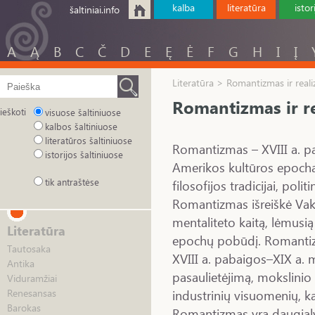
kalba
literatūra
istor
šaltiniai.info
A
Ą
B
C
Č
D
E
Ę
Ė
F
G
H
I
Į
Literatūra > Romantizmas ir real
Romantizmas ir r
ieškoti
visuose šaltiniuose
kalbos šaltiniuose
literatūros šaltiniuose
Romantizmas – XVIII a. pa
istorijos šaltiniuose
Amerikos kultūros epocha,
tik antraštėse
filosofijos tradicijai, poli
Romantizmas išreiškė Vaka
mentaliteto kaitą, lėmu
Literatūra
epochų pobūdį. Romantizm
Tautosaka
XVIII a. pabaigos–XIX a.
Antika
pasaulietėjimą, mokslinio 
Viduramžiai
industrinių visuomenių, ka
Renesansas
Barokas
Romantizmas yra daugialypi