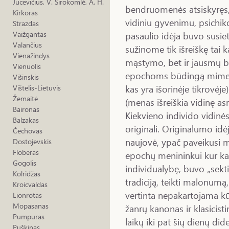
Jucevičius, V. Sirokomlė, A. H.
bendruomenės atsiskyręs, 
Kirkoras
vidiniu gyvenimu, psichi
Strazdas
pasaulio idėja buvo susie
Vaižgantas
Valančius
sužinome tik išreiškę tai k
Vienažindys
mąstymo, bet ir jausmų b
Vienuolis
epochoms būdingą mimeti
Višinskis
kas yra išorinėje tikrovė
Vištelis-Lietuvis
Žemaitė
(menas išreiškia vidinę as
Baironas
Kiekvieno individo vidinė
Balzakas
originali. Originalumo id
Čechovas
naujovė, ypač paveikusi 
Dostojevskis
Floberas
epochų menininkui kur kas 
Gogolis
individualybę, buvo „sekti 
Kolridžas
tradiciją, teikti malonu
Kroicvaldas
vertinta nepakartojama kū
Lionrotas
Mopasanas
žanrų kanonas ir klasicist
Pumpuras
laikų iki pat šių dienų d
Puškinas