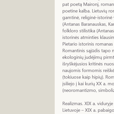
pat poetą Maironį, romanti
poetine kalba. Lietuvių rom
gamtinė, religinė-istorinė 
(Antanas Baranauskas, Kar
folkloro stilistika (Antana
istorinės atminties klausi
Pietario istorinis romana
Romantinis sąjūdis tapo 
ekologinių judėjimų pir
išryškėjusios kritinės nuo
naujomis formomis reiškės
(tokiuose kaip hipių). Ro
įsiliejo į kai kurių XX a. 
(neoromantizmo, simboli
Realizmas. XIX a. viduryje
Lietuvoje – XIX a. pabaig