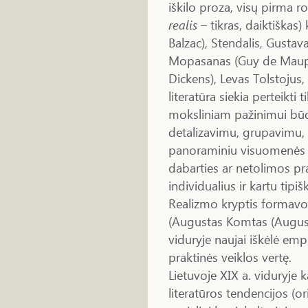
iškilo proza, visų pirma 
realis
– tikras, daiktiškas
Balzac), Stendalis, Gustav
Mopasanas (Guy de Maupas
Dickens), Levas Tolstojus
literatūra siekia perteikti
moksliniam pažinimui būd
detalizavimu, grupavimu,
panoraminiu visuomenės g
dabarties ar netolimos prae
individualius ir kartu tipi
Realizmo kryptis formavosi
(Augustas Komtas (August
viduryje naujai iškėlė em
praktinės veiklos vertę.
Lietuvoje XIX a. viduryje k
literatūros tendencijos (o