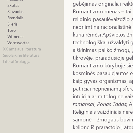
gebėjimas originaliai reikš
Skotas
Romantizmo menas – tai ir 
Slovackis
Stendalis
religinio pasaulėvaizdži
Šileris
nepriimtina racionalistin
Toro
kuria rėmėsi Apšvietos žm
Vitmenas
technologiškai užvaldyti
Vordsvortas
aiškinimas paliko žmogų „
XX amžiaus literatūra
Šiuolaikinė literatūra
tikrovėje, praradusioje g
Literatūrologija
Romantizmo kūryboje siekia
kosminės pasaulėjautos e
kaip gyvas organizmas, api
patirčiai neprieinamą sfer
intuicija ar mitologine 
romansai
,
Ponas Tadas
; 
Religiniais vaizdiniais ne
sąmonė – žmogaus buvima
kelionė iš prarastojo į at