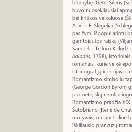
būtinybę (Gėtė, Šileris (Sc
buvo nuosekliausiai apmąst
bei kritikos veikaluose (Šil
A. V. ir F. Šlėgeliai (Schle
pasižymi išpopuliarintu b
gamtojautos raiška (Vilj
Samuelio Teiloro Kolridžo
baladės,
1798), istoriniai
romanais, kurie veikė epo
istoriografiją ir inicijavo 
Romantizmo simboliu tap
(George Gordon Byron) gy
prometėjišką revoliucingo 
Romantizmo pradžia XIX a
Šatobriano (René de Chat
motyvais, melancholine bū
Iškiliausio prancūzų rom