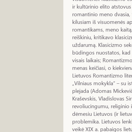
ir kultūrinio elito atstovu
romantinio meno dvasia, t
kilusiam iš visuomenės ap
romantikams, meno kaitą, j
reiškiniu, kritikavo klasic
uždarumą. Klasicizmo sekė
būdingos nuostatos, kad ta
visais laikais; Romantizmo
menas keičiasi, o kiekviena
Lietuvos Romantizmo lite
„Vilniaus mokykla“ – su is
plejada (Adomas Mickeviči
Kraševskis, Vladislovas Sir
revoliucingumu, religinio 
dėmesiu Lietuvos (ir lietuv
problemika. Lietuvos len
veikė XIX a. pabaigos liet