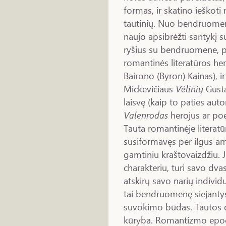
formas, ir skatino ieškoti
tautinių. Nuo bendruomenė
naujo apsibrėžti santykį su
ryšius su bendruomene, p
romantinės literatūros her
Bairono (Byron) Kainas), ir
Mickevičiaus
Vėlinių
Gusta
laisvę (kaip to paties au
Valenrodas
herojus ar p
Tauta romantinėje literat
susiformavęs per ilgus am
gamtiniu kraštovaizdžiu. J
charakteriu, turi savo dvasi
atskirų savo narių indivi
tai bendruomenę siejantys 
suvokimo būdas. Tautos dva
kūryba. Romantizmo epoch