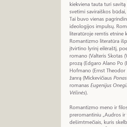
kiekviena tauta turi savitą 
svetimi saviraiškos būdai
Tai buvo vienas pagrindin
ideologijos impulsų. Rom
literatūroje remtis etnine 
Romantizmo literatūra iš
įtvirtino lyrinį eilėraštį, 
romano (Valteris Skotas (W
prozą (Edgaro Alano Po (
Hofmano (Ernst Theodor 
žanrą (Mickevičiaus
Ponas
romanas
Eugenijus Onegi
Vėlinės
).
Romantizmo meno ir filoso
preromantiniu „Audros ir 
dešimtmečiais, kuris skel