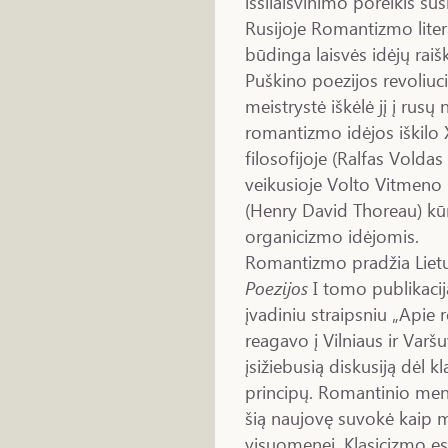
išsilaisvinimo poreikis susi
Rusijoje Romantizmo litera
būdinga laisvės idėjų rai
Puškino poezijos revoliuc
meistrystė iškėlė jį į rus
romantizmo idėjos iškilo 
filosofijoje (Ralfas Vold
veikusioje Volto Vitmeno
(Henry David Thoreau) kūr
organicizmo idėjomis.
Romantizmo pradžia Lietuv
Poezijos
I tomo publikacij
įvadiniu straipsniu „Apie
reagavo į Vilniaus ir Var
įsižiebusią diskusiją dėl 
principų. Romantinio meno
šią naujovę suvokė kaip
visuomenei. Klasicizmo est