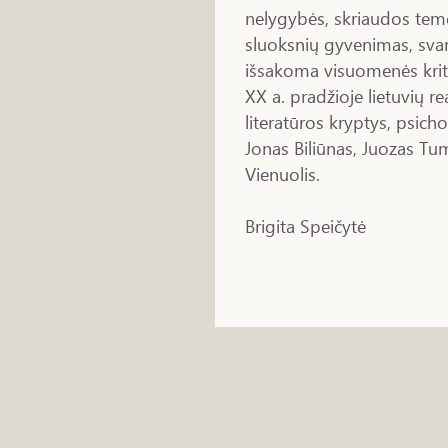
nelygybės, skriaudos te
sluoksnių gyvenimas, sva
išsakoma visuomenės krit
XX a. pradžioje lietuvių r
literatūros kryptys, psich
Jonas Biliūnas, Juozas Tu
Vienuolis.
Brigita Speičytė