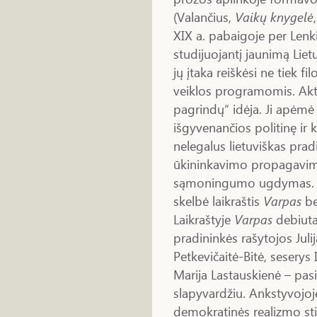
(Valančius,
Vaikų knygelė
XIX a. pabaigoje per Lenki
studijuojantį jaunimą Liet
jų įtaka reiškėsi ne tiek f
veiklos programomis. Akt
pagrindų“ idėja. Ji apėmė
išgyvenančios politinę ir 
nelegalus lietuviškas pra
ūkininkavimo propagavim
sąmoningumo ugdymas. Po
skelbė laikraštis
Varpas
be
Laikraštyje
Varpas
debiutav
pradininkės rašytojos Jul
Petkevičaitė-Bitė, seserys 
Marija Lastauskienė – pas
slapyvardžiu. Ankstyvojoje 
demokratinės realizmo sti