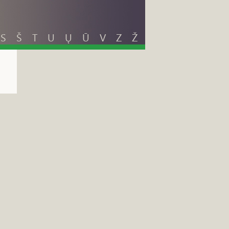
S
Š
T
U
Ų
Ū
V
Z
Ž