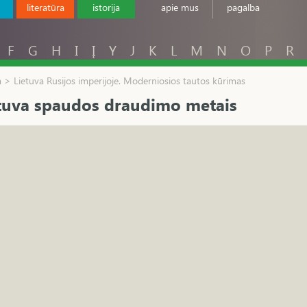
literatūra
istorija
apie mus
pagalba
F
G
H
I
Į
Y
J
K
L
M
N
O
P
R
ja > Lietuva Rusijos imperijoje. Moderniosios tautos kūrimas
tuva spaudos draudimo metais