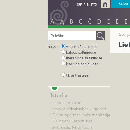
kalba
šaltiniai.info
A
Ą
B
C
Č
D
E
Ę
Ė
Istori
Lie
ieškoti
visuose šaltiniuose
kalbos šaltiniuose
literatūros šaltiniuose
istorijos šaltiniuose
tik antraštėse
Istorija
Lietuvos proistorė
Lietuvos didvalstybės kūrimasis
LDK europėjimas ir christianizacija
LDK bajorų Respublikos
įtvirtinimas. Reformacija