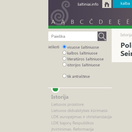
kalba
šaltiniai.info
A
Ą
B
C
Č
D
E
Ę
Ė
Istori
Pol
ieškoti
visuose šaltiniuose
Se
kalbos šaltiniuose
literatūros šaltiniuose
istorijos šaltiniuose
tik antraštėse
Istorija
Lietuvos proistorė
Lietuvos didvalstybės kūrimasis
LDK europėjimas ir christianizacija
LDK bajorų Respublikos
įtvirtinimas. Reformacija