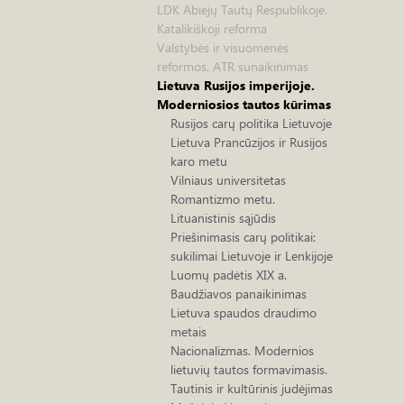
LDK Abiejų Tautų Respublikoje.
Katalikiškoji reforma
Valstybės ir visuomenės
reformos. ATR sunaikinimas
Lietuva Rusijos imperijoje.
Moderniosios tautos kūrimas
Rusijos carų politika Lietuvoje
Lietuva Prancūzijos ir Rusijos
karo metu
Vilniaus universitetas
Romantizmo metu.
Lituanistinis sąjūdis
Priešinimasis carų politikai:
sukilimai Lietuvoje ir Lenkijoje
Luomų padėtis XIX a.
Baudžiavos panaikinimas
Lietuva spaudos draudimo
metais
Nacionalizmas. Modernios
lietuvių tautos formavimasis.
Tautinis ir kultūrinis judėjimas