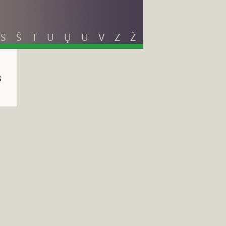
S
Š
T
U
Ų
Ū
V
Z
Ž
s