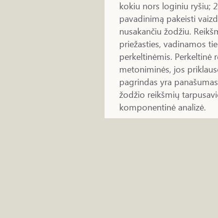
kokiu nors loginiu ryšiu; 2
pavadinimą pakeisti vaizd
nusakančiu žodžiu. Reikš
priežasties, vadinamos tie
perkeltinėmis. Perkeltinė 
metoniminės, jos priklaus
pagrindas yra panašumas, 
žodžio reikšmių tarpusavi
komponentinė analizė.