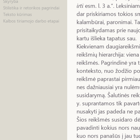
Skyryba
irti
esm. l. 3 a.“. Leksini
Stilistika ir retorikos pagrindai
dar priskiriamos tokios s
Teksto kūrimas
kalambūrai, paronimai. Tai
Kalbos tiriamojo darbo etapai
prisitaikydamas prie naujo
kartu išlieka tapatus sau.
Kiekvienam daugiareikšmi
reikšmių hierarchija: viena
reikšmės. Pagrindinė yra t
konteksto, nuo žodžio poz
reikšmė paprastai pirmiau
nes dažniausiai yra nulėmu
susidarymą. Šalutinės reik
y. suprantamos tik pavart
nusakyti jas padeda ne par
Šios reikšmės susidaro dėl 
pavadinti kokius nors nauj
kuo nors panašūs į jau tu