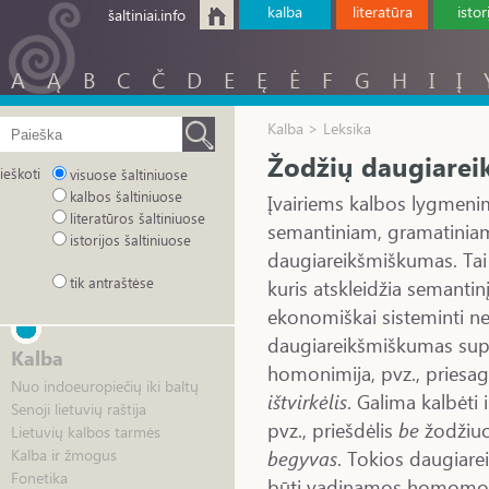
kalba
literatūra
istor
šaltiniai.info
A
Ą
B
C
Č
D
E
Ę
Ė
F
G
H
I
Į
Kalba > Leksika
Žodžių daugiare
ieškoti
visuose šaltiniuose
kalbos šaltiniuose
Įvairiems kalbos lygmeni
literatūros šaltiniuose
semantiniam, gramatiniam
istorijos šaltiniuose
daugiareikšmiškumas. Tai 
tik antraštėse
kuris atskleidžia semanti
ekonomiškai sisteminti ne
daugiareikšmiškumas sup
Kalba
homonimija, pvz., priesa
Nuo indoeuropiečių iki baltų
ištvirkėlis
. Galima kalbėti
Senoji lietuvių raštija
pvz., priešdėlis
be
žodžiu
Lietuvių kalbos tarmės
begyvas
. Tokios daugiar
Kalba ir žmogus
Fonetika
būti vadinamos homomo