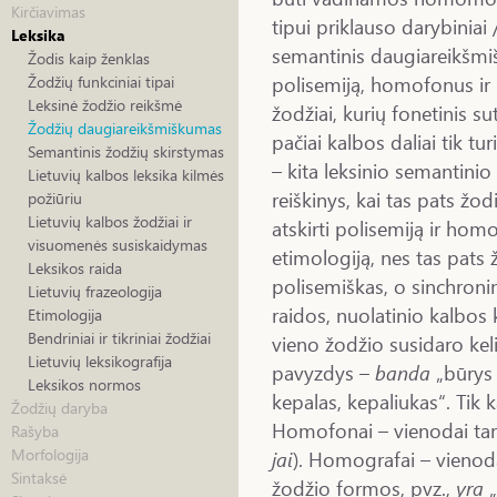
Kirčiavimas
tipui priklauso darybiniai 
Leksika
semantinis daugiareikšm
Žodis kaip ženklas
polisemiją, homofonus ir 
Žodžių funkciniai tipai
Leksinė žodžio reikšmė
žodžiai, kurių fonetinis su
Žodžių daugiareikšmiškumas
pačiai kalbos daliai tik tur
Semantinis žodžių skirstymas
– kita leksinio semantini
Lietuvių kalbos leksika kilmės
reiškinys, kai tas pats žod
požiūriu
Lietuvių kalbos žodžiai ir
atskirti polisemiją ir homon
visuomenės susiskaidymas
etimologiją, nes tas pats 
Leksikos raida
polisemiškas, o sinchron
Lietuvių frazeologija
raidos, nuolatinio kalbos k
Etimologija
Bendriniai ir tikriniai žodžiai
vieno žodžio susidaro kel
Lietuvių leksikografija
pavyzdys –
banda
„būrys 
Leksikos normos
kepalas, kepaliukas“. Tik k
Žodžių daryba
Homofonai – vienodai taria
Rašyba
Morfologija
jai
). Homografai – vienoda
Sintaksė
žodžio formos, pvz.,
yra
„