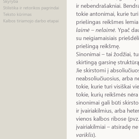
Skyryba
ir nebendrašakniai. Bendra
Stilistika ir retorikos pagrindai
tokie antonimai, kurie tur
Teksto kūrimas
priešingas reikšmes lemia į
Kalbos tiriamojo darbo etapai
laimė – nelaimė.
Ypač dau
su neigiamaisiais priešdėli
priešingą reikšmę.
Sinonimai – tai žodžiai, t
skirtingą garsinę struktūrą
Jie skirstomi į absoliučiuo
neabsoliučiuosius, arba ne
tokie, kurie turi visiškai 
tokie, kurių reikšmės nėra
sinonimai gali būti skirst
ir įvairiakilmius, arba het
vienos kalbos ribose (pvz
įvairiakilmiai – atsiradę n
variklis
).