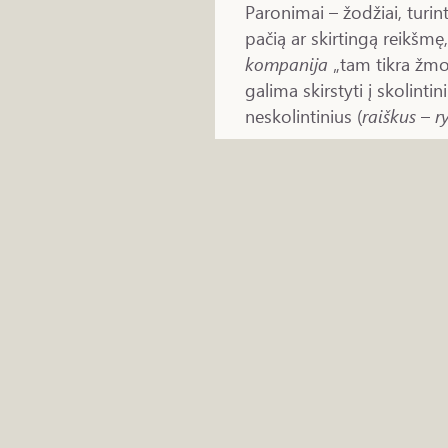
Paronimai – žodžiai, turin
pačią ar skirtingą reikšmę
kompanija
„tam tikra žmo
galima skirstyti į skolinti
neskolintinius (
raiškus
–
r