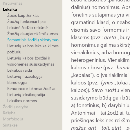
Kirčiavimas
dalinius) homonimus. Abso
Leksika
fonetinis sutapimas yra vis
Žodis kaip ženklas
gramatinei klasei, o neabs
Žodžių funkciniai tipai
Leksinė žodžio reikšmė
visomis savo formomis ir 
Žodžių daugiareikšmiškumas
klasėms (pvz.:
greta
„būrys
Semantinis žodžių skirstymas
homonimus galima skirstyti
Lietuvių kalbos leksika kilmės
vienakilmius, arba homogen
požiūriu
Lietuvių kalbos žodžiai ir
heterogeninius. Vienakilmi
visuomenės susiskaidymas
kalbos ribose (pvz.:
band
Leksikos raida
„kepalas“), o įvairiakilmiai
Lietuvių frazeologija
kalbos (pvz.:
lynas
„tokia 
Etimologija
Bendriniai ir tikriniai žodžiai
kalbos)). Savo ruožtu vie
Lietuvių leksikografija
susidarymo būdą gali būti
Leksikos normos
a) fonetinius, b) darybin
Žodžių daryba
Antonimai – tai žodžiai, tu
Rašyba
Morfologija
priešingas leksines reikšm
Sintaksė
mažas, arti – toli, girti – p