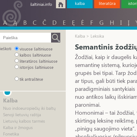
kalba
literatūra
istor
šaltiniai.info
A
Ą
B
C
Č
D
E
Ę
Ė
F
G
H
I
Į
Kalba > Leksika
Semantinis žodži
ieškoti
visuose šaltiniuose
kalbos šaltiniuose
Žodžiai, kaip ir daugelis 
literatūros šaltiniuose
semantinę sistemą, kurioj
istorijos šaltiniuose
grupės bei tipai. Tarp žod
tik antraštėse
ar tipus, gali būti tiek par
paradigminiais santykiais 
nuo antikos laikų išskiri
Kalba
paronimai.
Nuo indoeuropiečių iki baltų
Homonimai – tai žodžiai, 
Senoji lietuvių raštija
skirtingą leksinę reikšmę,
Lietuvių kalbos tarmės
„pinigų saugojimo vieta“.
Kalba ir žmogus
Fonetika
absoliučiuosius (pilnuosiu