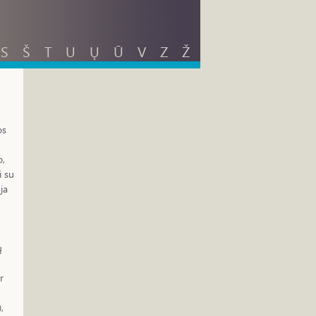
S
Š
T
U
Ų
Ū
V
Z
Ž
os
o,
i su
ja
ų
r
),