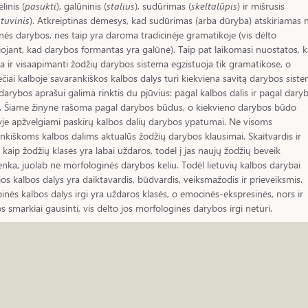
linis (
pasukti
), galūninis (
stalius
), sudūrimas (
skeltalūpis
) ir mišrusis
tuvinis
). Atkreiptinas dėmesys, kad sudūrimas (arba dūryba) atskiriamas 
nės darybos, nes taip yra daroma tradicinėje gramatikoje (vis dėlto
ojant, kad darybos formantas yra galūnė). Taip pat laikomasi nuostatos, 
sa ir visaapimanti žodžių darybos sistema egzistuoja tik gramatikose, o
čiai kalboje savarankiškos kalbos dalys turi kiekviena savitą darybos siste
darybos aprašui galima rinktis du pjūvius: pagal kalbos dalis ir pagal dary
. Šiame žinyne rašoma pagal darybos būdus, o kiekvieno darybos būdo
yje apžvelgiami paskirų kalbos dalių darybos ypatumai. Ne visoms
nkiškoms kalbos dalims aktualūs žodžių darybos klausimai. Skaitvardis ir
s kaip žodžių klasės yra labai uždaros, todėl į jas naujų žodžių beveik
nka, juolab ne morfologinės darybos keliu. Todėl lietuvių kalbos darybai
ios kalbos dalys yra daiktavardis, būdvardis, veiksmažodis ir prieveiksmis.
inės kalbos dalys irgi yra uždaros klasės, o emocinės-ekspresinės, nors ir
s smarkiai gausinti, vis dėlto jos morfologinės darybos irgi neturi.