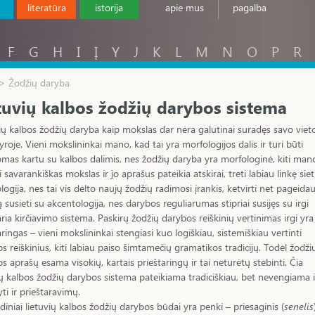
literatūra
istorija
apie mus
pagalba
F
G
H
I
Į
Y
J
K
L
M
N
O
P
R
 > Žodžių daryba
tuvių kalbos žodžių darybos sistema
ių kalbos žodžių daryba kaip mokslas dar nėra galutinai suradęs savo viet
yroje. Vieni mokslininkai mano, kad tai yra morfologijos dalis ir turi būti
mas kartu su kalbos dalimis, nes žodžių daryba yra morfologinė, kiti man
i savarankiškas mokslas ir jo aprašus pateikia atskirai, treti labiau linkę siet
ologija, nes tai vis dėlto naujų žodžių radimosi įrankis, ketvirti net pageidau
 susieti su akcentologija, nes darybos reguliarumas stipriai susijęs su irgi
aria kirčiavimo sistema. Paskirų žodžių darybos reiškinių vertinimas irgi yra
aringas – vieni mokslininkai stengiasi kuo logiškiau, sistemiškiau vertinti
s reiškinius, kiti labiau paiso šimtamečių gramatikos tradicijų. Todėl žodži
s aprašų esama visokių, kartais prieštaringų ir tai neturėtų stebinti. Čia
ių kalbos žodžių darybos sistema pateikiama tradiciškiau, bet nevengiama i
ti ir prieštaravimų.
diniai lietuvių kalbos žodžių darybos būdai yra penki – priesaginis (
senelis