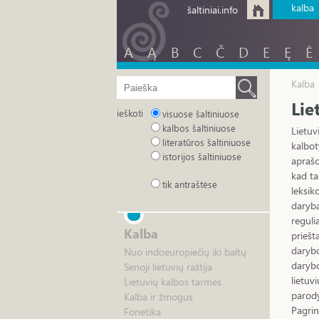
kalba
šaltiniai.info
A
Ą
B
C
Č
D
E
Ę
Ė
Kalba
Lie
ieškoti
visuose šaltiniuose
kalbos šaltiniuose
Lietuv
literatūros šaltiniuose
kalbot
istorijos šaltiniuose
aprašo
kad ta
tik antraštėse
leksik
darybą
reguli
Kalba
priešt
darybo
Nuo indoeuropiečių iki baltų
darybo
Senoji lietuvių raštija
lietuv
Lietuvių kalbos tarmės
parody
Kalba ir žmogus
Pagrin
Fonetika