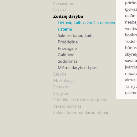
priešdė
Kirčiavimas
(
poves
Leksika
galūni
Žodžių daryba
neabej
Lietuvių kalbos žodžių darybos
vienti
sistema
konkre
Šaknies balsių kaita
Todėl 
Priešdėlinė
būdus
Priesaginė
skyrel
Galūninė
savara
Sudūrimas
įvardi
Mišrus darybos tipas
nepate
Rašyba
aktual
Morfologija
Tarnyb
Sintaksė
galimo
Skyryba
Stilistika ir retorikos pagrindai
Teksto kūrimas
Kalbos tiriamojo darbo etapai