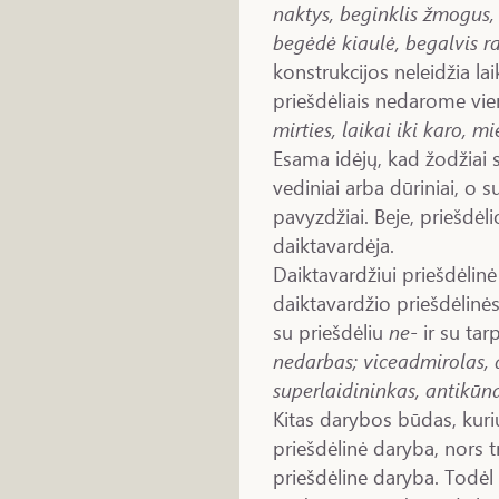
naktys, beginklis žmogus, 
begėdė kiaulė, begalvis ra
konstrukcijos neleidžia lai
priešdėliais nedarome vien
mirties, laikai iki karo, m
Esama idėjų, kad žodžiai 
vediniai arba dūriniai, o s
pavyzdžiai. Beje, priešdėl
daiktavardėja.
Daiktavardžiui priešdėlinė
daiktavardžio priešdėlinė
su priešdėliu
ne-
ir su tarp
nedarbas; viceadmirolas, 
superlaidininkas, antikūna
Kitas darybos būdas, kuri
priešdėlinė daryba, nors t
priešdėline daryba. Todėl 