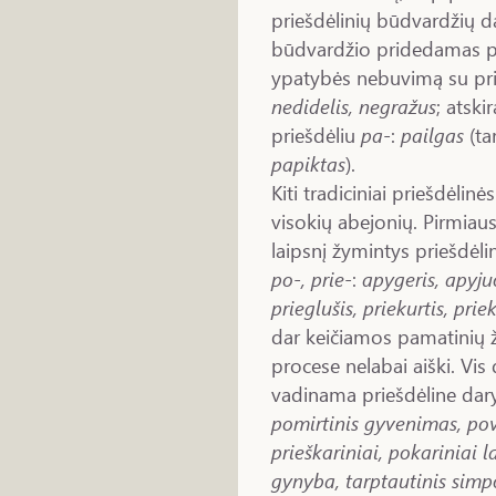
priešdėlinių būdvardžių d
būdvardžio pridedamas prie
ypatybės nebuvimą su pr
nedidelis, negražus
; atski
priešdėliu
pa
-:
pailgas
(ta
papiktas
).
Kiti tradiciniai priešdėlin
visokių abejonių. Pirmiau
laipsnį žymintys priešdėli
po-, prie-
:
apygeris, apyju
prieglušis, priekurtis, priek
dar keičiamos pamatinių ž
procese nelabai aiški. Vis 
vadinama priešdėline dary
pomirtinis gyvenimas, pove
prieškariniai, pokariniai lai
gynyba, tarptautinis simp