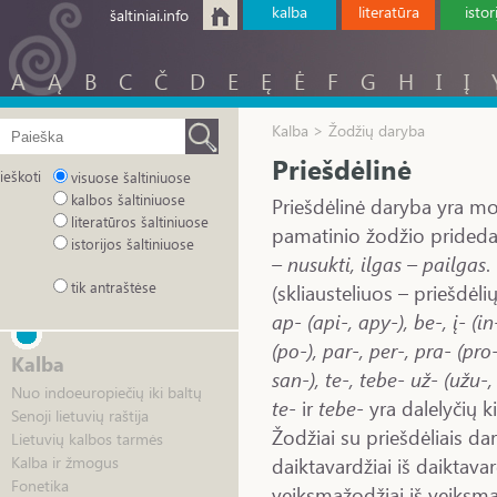
kalba
literatūra
istor
šaltiniai.info
A
Ą
B
C
Č
D
E
Ę
Ė
F
G
H
I
Į
Kalba > Žodžių daryba
Priešdėlinė
ieškoti
visuose šaltiniuose
kalbos šaltiniuose
Priešdėlinė daryba yra mo
literatūros šaltiniuose
pamatinio žodžio prideda
istorijos šaltiniuose
– nusukti, ilgas – pailgas
.
tik antraštėse
(skliausteliuos – priešdėlių
ap- (api-, apy-), be-, į- (in
(po-), par-, per-, pra- (pro-
Kalba
san-), te-, tebe- už- (užu-,
Nuo indoeuropiečių iki baltų
te-
ir
tebe
- yra dalelyčių ki
Senoji lietuvių raštija
Žodžiai su priešdėliais dar
Lietuvių kalbos tarmės
daiktavardžiai iš daiktava
Kalba ir žmogus
Fonetika
veiksmažodžiai iš veiksmaž