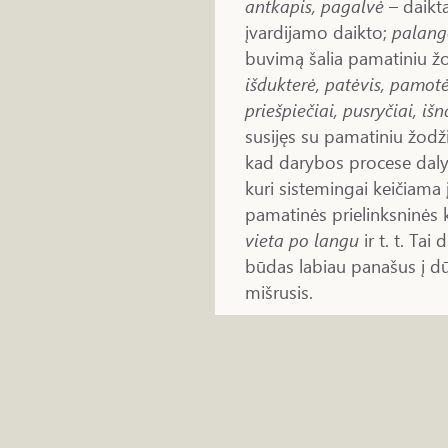
antkapis, pagalvė
– daikt
įvardijamo daikto;
palang
buvimą šalia pamatiniu ž
išdukterė, patėvis, pamot
priešpiečiai, pusryčiai, išn
susijęs su pamatiniu žodži
kad darybos procese dalyva
kuri sistemingai keičiama į
pamatinės prielinksninės 
vieta po langu
ir t. t. Ta
būdas labiau panašus į dū
mišrusis.