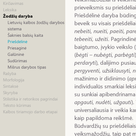
Kirčiavimas
prieveiksmis su priešdėli
Leksika
Priešdėlinė daryba būdin
Žodžių daryba
beveik su visais priešdėlia
Lietuvių kalbos žodžių darybos
sistema
nebeiti, nueiti, paeiti, parei
Šaknies balsių kaita
tebeeiti, užeiti
. Pagrindin
Priešdėlinė
baigtumo, įvykio veikslo (
Priesaginė
(
bėgti – nubėgti, parbėgti
Galūninė
Sudūrimas
perdaryti
), dalijimo pusiau
Mišrus darybos tipas
pergyventi, užsiklausyti, 
Rašyba
mažinimo ir didinimo (
apr
Morfologija
individualūs smarkiai leksi
Sintaksė
Skyryba
su sunkiai apibendrinama
Stilistika ir retorikos pagrindai
apgauti, nudėti, užgauti
)
Teksto kūrimas
universaliausia ir veikia k
Kalbos tiriamojo darbo etapai
kaip papildoma reikšmė.
Būdvardžių su priešdėliai
veiksmažodžių, taip pat m