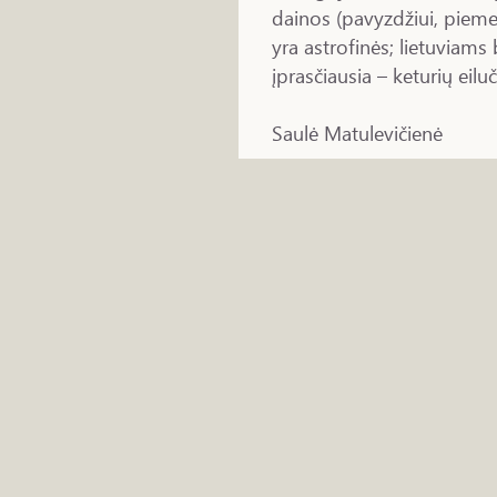
dainos (pavyzdžiui, pieme
yra astrofinės; lietuviams b
įprasčiausia – keturių eiluč
Saulė Matulevičienė