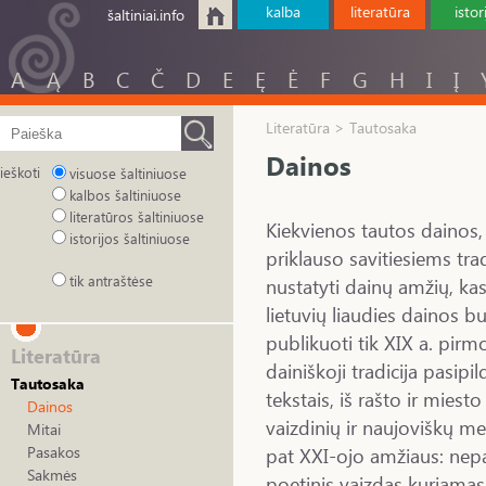
kalba
literatūra
istor
šaltiniai.info
A
Ą
B
C
Č
D
E
Ę
Ė
F
G
H
I
Į
Literatūra > Tautosaka
Dainos
ieškoti
visuose šaltiniuose
kalbos šaltiniuose
literatūros šaltiniuose
Kiekvienos tautos dainos,
istorijos šaltiniuose
priklauso savitiesiems tr
tik antraštėse
nustatyti dainų amžių, kas
lietuvių liaudies dainos b
publikuoti tik XIX a. pir
Literatūra
dainiškoji tradicija pasipi
Tautosaka
tekstais, iš rašto ir mies
Dainos
vaizdinių ir naujoviškų m
Mitai
pat XXI-ojo amžiaus: nepa
Pasakos
Sakmės
poetinis vaizdas kuriamas