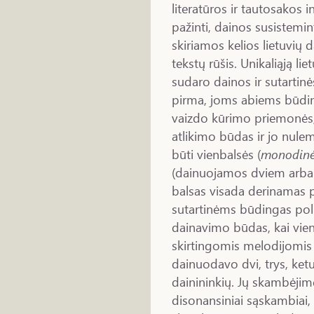
literatūros ir tautosakos in
pažinti, dainos susistemin
skiriamos kelios lietuvių d
tekstų rūšis. Unikaliąją li
sudaro dainos ir sutartinė
pirma, joms abiems būding
vaizdo kūrimo priemonės, m
atlikimo būdas ir jo nule
būti vienbalsės (
monodin
(dainuojamos dviem arba tr
balsas visada derinamas p
sutartinėms būdingas pol
dainavimo būdas, kai vie
skirtingomis melodijomis i
dainuodavo dvi, trys, ketur
dainininkių. Jų skambėjim
disonansiniai sąskambiai,