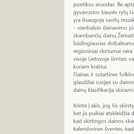
poetikos aruodas. Be aptar
gyvavusios šiaurės rytų Liet
yra išsaugoję savitų muzi
– vienbalsio dainavimo piet
skambančių dainų Žemaitij
būdingiausias dvibalsuma
regioniniai skirtumai nėra
visoje Lietuvoje šimtais v
kuriam kraštui.
Dainas ir sutartines folklo
glaudžiai susijęs su daino
dainų klasifikacija skiriami
Krinta į akis, jog šis skir
bet jis puikiai atskleidžia
kad skirtingos dainos ska
kalendorines šventes, kad