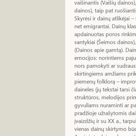
vaišinantis (Vaišių dainos)
dainos), taip pat ruošianti
Skyrėsi ir dainų atlikėjai 
net emigrantai. Dainų klasif
apdainuotas poros rinkima
santykiai (Šeimos dainos
(Dainos apie gamtą). Dai
emocijos: norintiems paju
nors pamokyti ar sudraust
skirtingiems amžiams prik
piemenų folklorą – improv
daineles (jų tekstai tarsi 
struktūros, melodijos prim
gyvuliams nuraminti ar pad
pradžioje užrašytomis da
įvaizdžių ir su XX a., tarpu
vienas dainų skirtymo būd