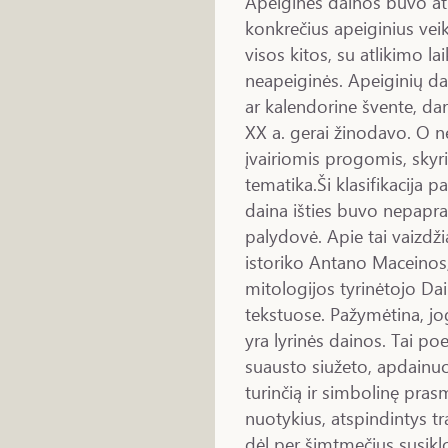
Apeiginės dainos buvo atl
konkrečius apeiginius veiks
visos kitos, su atlikimo la
neapeiginės. Apeiginių da
ar kalendorine švente, da
XX a. gerai žinodavo. O n
įvairiomis progomis, skyr
tematika.Ši klasifikacija p
daina išties buvo nepapr
palydovė. Apie tai vaizdži
istoriko Antano Maceinos
mitologijos tyrinėtojo Dai
tekstuose. Pažymėtina, jo
yra lyrinės dainos. Tai poe
suausto siužeto, apdainuoj
turinčią ir simbolinę pras
nuotykius, atspindintys tra
dėl per šimtmečius susiklos