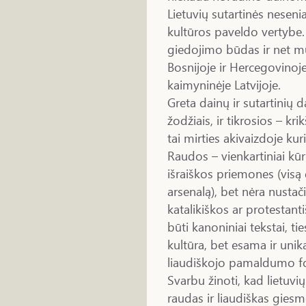
Lietuvių sutartinės nese
kultūros paveldo vertybe
giedojimo būdas ir net mu
Bosnijoje ir Hercegovinoje
kaimyninėje Latvijoje.
Greta dainų ir sutartinių 
žodžiais, ir tikrosios – k
tai mirties akivaizdoje kur
Raudos – vienkartiniai kūrin
išraiškos priemones (visą
arsenalą), bet nėra nustač
katalikiškos ar protestanti
būti kanoniniai tekstai, tie
kultūra, bet esama ir unika
liaudiškojo pamaldumo f
Svarbu žinoti, kad lietuvių
raudas ir liaudiškas giesm