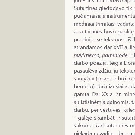
Sutartines giedodavo tik m
pučiamaisiais instrumentais
mediniai trimitais, vadin
a. sutartinės buvo paplitę 
poetiniuose tekstuose išl
atrandamos dar XVII a. lie
nukirtiema, paminrodė
ir 
darbo poezija, teigia Don
pasaulėvaizdžiu, jų tekst
santykiai (sesers ir brolio
bernelio), dažniausiai ap
gamta. Dar XX a. pr. min
su ištisinėmis dainomis, t.
darbų, per vestuves, kalen
– galėjo skambėti ir sutarti
sakoma, kad sutartines 
niekada nevadino dainomi