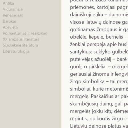
Antika
priemones, kartojasi pagri
Viduramžiai
dainiškoji etika – dainomi
Renesansas
visose lietuvių dainose ga
Barokas
Apšvieta
gretinamas žmogaus ir g
Romantizmas ir realizmas
obelėle, liepele, bernelis 
XX amžiaus literatūra
ženklai perspėja apie būs
Šiuolaikinė literatūra
santykius: suklyko gulbelė
Literatūrologija
pūtė vėjas ąžuolėlį – barė 
guolį, o piršleliai – mergel
geriausiai žinoma ir lengvi
žirgo simbolika – tai mer
simboliai, kurie metonimiš
mergelę. Paskaičius ar pa
skambėjusių dainų, gali pa
mergelės jokių kitų dėmesi
rūpintis, puikuotis žirgu ir
Lietuvių dainose platus v