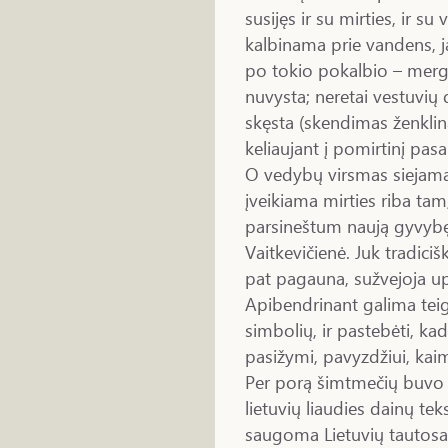
susijęs ir su mirties, ir 
kalbinama prie vandens, jai 
po tokio pokalbio – mergel
nuvysta; neretai vestuvių
skęsta (skendimas ženklina
keliaujant į pomirtinį pasa
O vedybų virsmas siejamas
įveikiama mirties riba tam
parsineštum naują gyvybę,
Vaitkevičienė. Juk tradici
pat pagauna, sužvejoja upe
Apibendrinant galima teig
simbolių, ir pastebėti, k
pasižymi, pavyzdžiui, kaim
Per porą šimtmečių buvo 
lietuvių liaudies dainų tek
saugoma Lietuvių tautosak