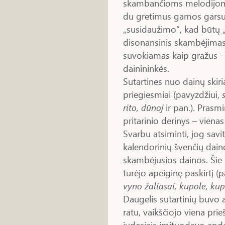
skambančioms melodijoms 
du gretimus gamos garsus.
„susidaužimo“, kad būtų 
disonansinis skambėjimas 
suvokiamas kaip gražus 
dainininkės.
Sutartines nuo dainų skiri
priegiesmiai (pavyzdžiui,
rito, dūnoj
ir pan.). Prasmi
pritarinio derinys – vienas
Svarbu atsiminti, jog savit
kalendorinių švenčių dain
skambėjusios dainos. Šie 
turėjo apeiginę paskirtį (
vyno žaliasai, kupole, kup
Daugelis sutartinių buvo 
ratu, vaikščiojo viena prie
judesiais imituodavo apda