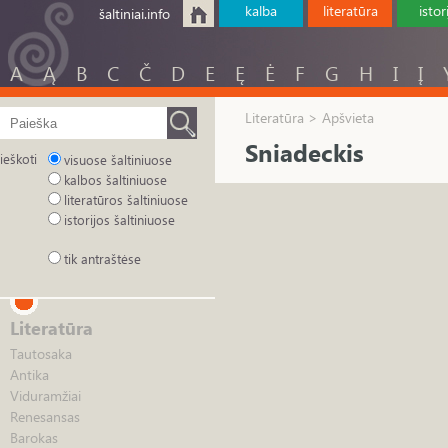
kalba
literatūra
istor
šaltiniai.info
A
Ą
B
C
Č
D
E
Ę
Ė
F
G
H
I
Į
Literatūra > Apšvieta
Sniadeckis
ieškoti
visuose šaltiniuose
kalbos šaltiniuose
literatūros šaltiniuose
istorijos šaltiniuose
tik antraštėse
Literatūra
Tautosaka
Antika
Viduramžiai
Renesansas
Barokas