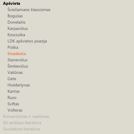
Apšvieta
Šviečiamasis klasicizmas
Bogušas
Donelaitis
Karpavičius
Kosciuška
LDK apšvietos poezija
Poška
Sniadeckis
Stanevičius
Šimkevičius
Valiūnas
Gėte
Hiolderlynas
Kantas
Ruso
Sviftas
Volteras
Romantizmas ir realizmas
XX amžiaus literatūra
Šiuolaikinė literatūra