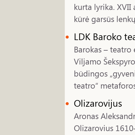
kurta lyrika. XVII
kūrė garsūs lenkų 
LDK Baroko tea
Barokas – teatro 
Viljamo Šekspyro 
būdingos „gyveni
teatro“ metaforos
Olizarovijus
Aronas Aleksandr
Olizarovius 1610–