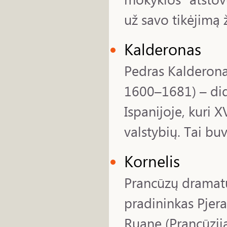
už savo tikėjimą ž
Kalderonas
Pedras Kalderona
1600–1681) – di
Ispanijoje, kuri 
valstybių. Tai buv
Kornelis
Prancūzų dramatur
pradininkas Pjera
Ruane (Prancūzija