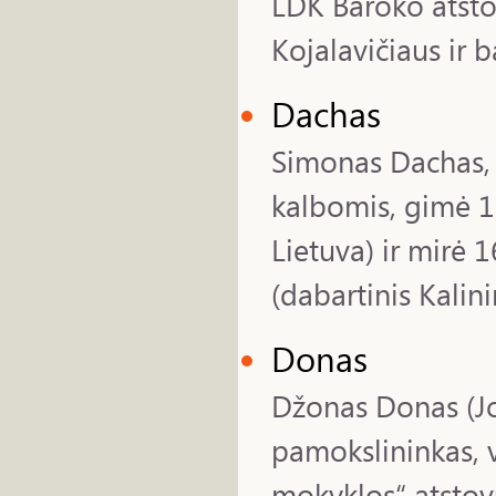
LDK Baroko atsto
Kojalavičiaus ir b
Dachas
Simonas Dachas, R
kalbomis, gimė 16
Lietuva) ir mirė 
(dabartinis Kalini
Donas
Džonas Donas (J
pamokslininkas, 
mokyklos“ atstov