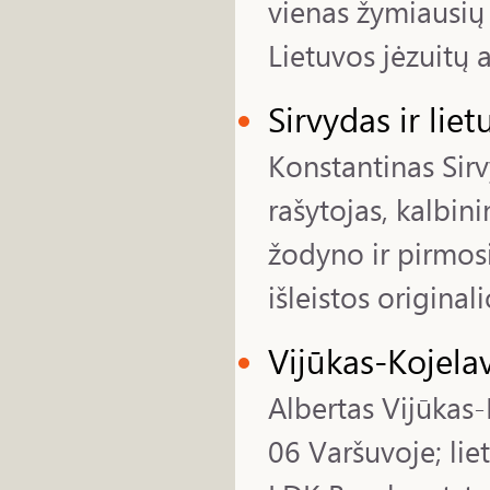
vienas žymiausių 
Lietuvos jėzuitų a
Sirvydas ir liet
Konstantinas Sirv
rašytojas, kalbin
žodyno ir pirmosi
išleistos original
Vijūkas-Kojelav
Albertas Vijūkas
06 Varšuvoje; liet