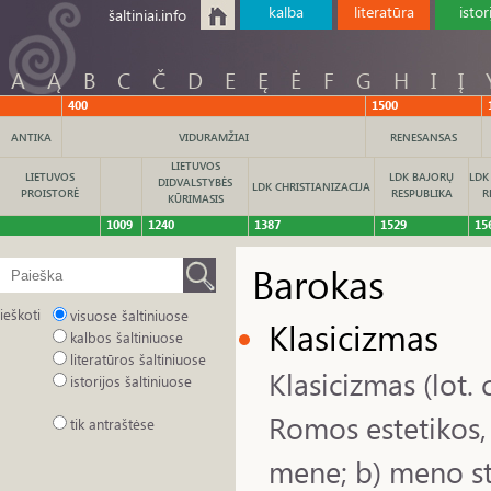
kalba
literatūra
istor
šaltiniai.info
A
Ą
B
C
Č
D
E
Ę
Ė
F
G
H
I
Į
400
1500
ANTIKA
VIDURAMŽIAI
RENESANSAS
LIETUVOS
LIETUVOS
LDK BAJORŲ
LDK
DIDVALSTYBĖS
LDK CHRISTIANIZACIJA
PROISTORĖ
RESPUBLIKA
R
KŪRIMASIS
1009
1240
1387
1529
15
Barokas
ieškoti
visuose šaltiniuose
Klasicizmas
kalbos šaltiniuose
literatūros šaltiniuose
Klasicizmas (lot. 
istorijos šaltiniuose
Romos estetikos, 
tik antraštėse
mene; b) meno stil