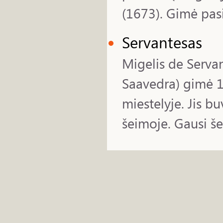
(1673). Gimė pasit
Servantesas
Migelis de Serva
Saavedra) gimė 1
miestelyje. Jis b
šeimoje. Gausi še