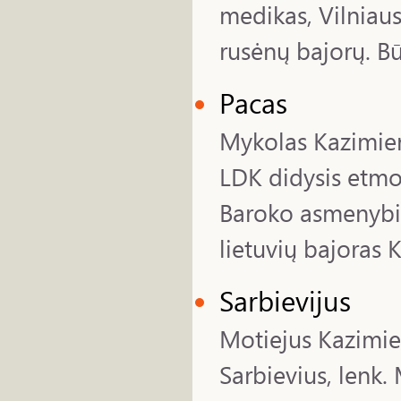
medikas, Vilniaus 
rusėnų bajorų. Bū
Pacas
Mykolas Kazimiera
LDK didysis etmon
Baroko asmenybių
lietuvių bajoras 
Sarbievijus
Motiejus Kazimier
Sarbievius, lenk.