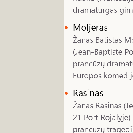
dramaturgas gimė 
Moljeras
Žanas Batistas Mo
(Jean-Baptiste Po
prancūzų dramatu
Europos komedijos
Rasinas
Žanas Rasinas (J
21 Port Rojalyje)
prancūzų tragedi