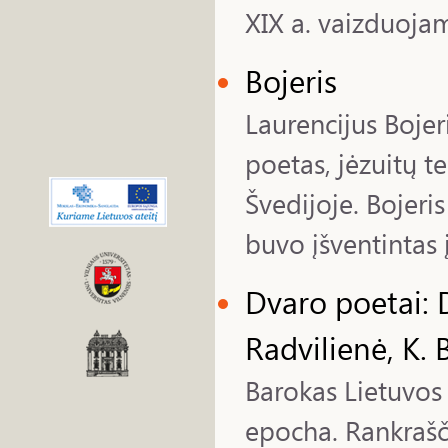
XIX a. vaizduoja
Bojeris
Laurencijus Bojer
poetas, jėzuitų 
Švedijoje. Bojeri
buvo įšventintas
Dvaro poetai: D
Radvilienė, K. 
Barokas Lietuvos 
epocha. Rankrašči