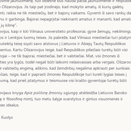
sime jaunuomenę, tuo didesnė bus nauda pačiai jaunuomenei ir respublik
ė Olizarovijus. Jis taip pat įrodinėjo, kad mokytis amatų, iš kurių galėtų
nti, reikia ne tik miestiečių, bet ir bajorų vaikams. Gyventi iš savo rankų d
lnu ir garbinga. Bajorai nepagrįstai niekinanti amatus ir mananti, kad amat
 jų kilmę“.
ovijus, kaip ir kiti Vilniaus universiteto profesoriai, gynė žemųjų, nekilming
os ir Lenkijos luomų teises. Jis pabrėžė, kad Vilniaus miestiečiai turi įstaty
suteiktą teisę siųsti savo atstovus į Lietuvos ir Abiejų Tautų Respublikos
entus. Kartu Olizarovijus teigė, kad Respublikos piliečiais turėtų būti visi
jai – ne tik bajorai, miestiečiai, bet ir valstiečiai. Mat, visi žmonės iš
ties yra lygūs, todėl negali būti laikomi nelaisvaisiais arba vergais. Olizarov
 valstiečių engimą, aiškino, kad žemdirbių negalima apkrauti per sunkiais
iais, teigė, kad ir paprasti žmonės Respublikoje turi turėti lygias teises į
gumą, kad prieš įstatymus ir teismuose visi krašto gyventojai turėtų būti
ovijaus knyga
Apie politinę žmonių sąjungą
atskleidžia Lietuvos Baroko
nę ir filosofinę mintį, tuo metu šalyje svarstytus ir gintus visuomenės ir
bės idealus.
 Kuolys