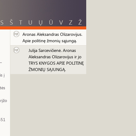
S
Š
T
U
Ų
Ū
V
Z
Ž
Aronas Aleksandras Olizarovijus.
Apie politinę žmonių sąjungą.
Julija Sarcevičienė. Aronas
Aleksandras Olizarovijus ir jo
–
TRYS KNYGOS APIE POLITINĘ
ŽMONIŲ SĄJUNGĄ.
s į
tės
rįžo
1651