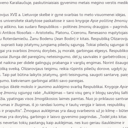
veno Karaliaučiuje, paskutiniaisiais gyvenimo metais mėgino verstis medi
ovijus XVII a. Lietuvoje skelbė ir gynė svarbias to meto visuomenei idėjas,
us universitete skaitytose paskaitose ir savo knygoje
Apie politinę žmonių
gą
aiškino, kas sudaro Respublikos – politinės žmonių draugijos – pagrindu
 Antikos filosofais – Aristoteliu, Platonu, Ciceronu, Renesasno mąstytojais
 Roterdamiečiu, Žanu Bodenu (Jean Bodin) ir kitais. Respubliką Olizarovij
 suprasti kaip įstatymų jungiamą piliečių sąjungą. Tokiai piliečių sąjungai išl
gai yra svarbios žmonių dorybės, jų moralė, garbingas elgesys. Respubliko
usiai žlunga dėl pareigūnų neteisingumo, dėl jų savivalės ir garbėtroškos; 
at naikina per didelė galingųjų prabanga ir vargšų engimas. Norint išsaugo
liką sveiką, Olizarovijaus teigimu, reikia rūpintis piliečių dorove, ugdyti jų
į. Taip pat būtina laikytis įstatymų, ginti teisingumą, saugoti santarvę, pais
gumo, kiekvienam garbingai atlikti savo pareigas.
ovijus iškėlė mokslo ir jaunimo auklėjimo svarbą Respublikai. Knygoje
Apie
inę žmonių sąjungą
rašė: „Auklėjimas – tarsi visų gerų ir blogų savybių šalti
džia, ypatingas visos žmogiškosios laimės pamtas. Nuo jo priklauso santva
umas ir žlugimas, iš jo randasi luomų ir tautų vergija ir laisvė, respublikų
s ir prapultis“. Žmogaus auklėjimas yra daug svarbesnis už jo kilmę – būte
imas yra dorybių, garbingo ir laisvo gyvenimo pagrindas. „Todėl joks kitas
s nevertas tokių pastangų kaip auklėjimas, nes kuo geriau išauklėsime ir