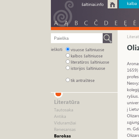
kalba
šaltiniai.info
A
Ą
B
C
Č
D
E
Ę
Ė
Litera
Oli
ieškoti
visuose šaltiniuose
kalbos šaltiniuose
literatūros šaltiniuose
Aronas
istorijos šaltiniuose
1659) 
profes
tik antraštėse
Nesvyž
kolegi
ryšius
Literatūra
univer
į Liet
Tautosaka
Olizar
Antika
sąjun
Viduramžiai
m. Gda
Renesansas
Olizar
Barokas