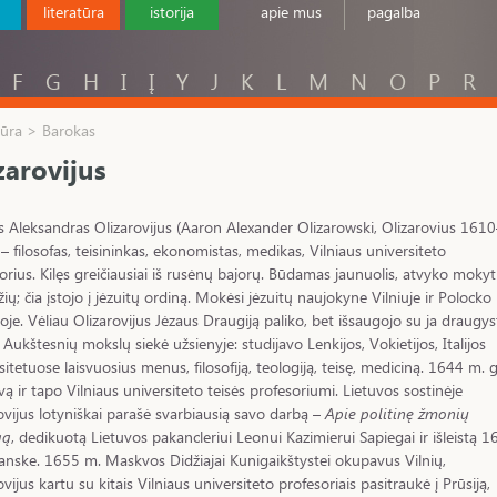
literatūra
istorija
apie mus
pagalba
F
G
H
I
Į
Y
J
K
L
M
N
O
P
R
tūra > Barokas
zarovijus
 Aleksandras Olizarovijus (Aaron Alexander Olizarowski, Olizarovius 1610
– filosofas, teisininkas, ekonomistas, medikas, Vilniaus universiteto
orius. Kilęs greičiausiai iš rusėnų bajorų. Būdamas jaunuolis, atvyko mokyti
ių; čia įstojo į jėzuitų ordiną. Mokėsi jėzuitų naujokyne Vilniuje ir Polocko
joje. Vėliau Olizarovijus Jėzaus Draugiją paliko, bet išsaugojo su ja draugys
. Aukštesnių mokslų siekė užsienyje: studijavo Lenkijos, Vokietijos, Italijos
sitetuose laisvuosius menus, filosofiją, teologiją, teisę, mediciną. 1644 m. g
uvą ir tapo Vilniaus universiteto teisės profesoriumi. Lietuvos sostinėje
ovijus lotyniškai parašė svarbiausią savo darbą –
Apie politinę žmonių
gą
, dedikuotą Lietuvos pakancleriui Leonui Kazimierui Sapiegai ir išleistą 
nske. 1655 m. Maskvos Didžiajai Kunigaikštystei okupavus Vilnių,
ovijus kartu su kitais Vilniaus universiteto profesoriais pasitraukė į Prūsiją,