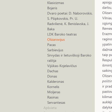
apsigy
Klasicizmas
darbu.
Bojeris
Olizar
Dvaro poetai: D. Naborovskis,
Vilnia
S. Pšipkovskis, Pr. U.
sąjun
Radvilienė, K. Benislavska, J.
Rėmėsi
Baka
Erazmu
LDK Baroko teatras
ragino
Olizarovijus
ypatin
Pacas
dažnia
Sarbievijus
taip p
Sirvydas ir lietuviškoji Baroko
Respub
raštija
išmint
Vijūkas-Kojelavičius
saikin
Dachas
Olizar
Donas
polit
Kalderonas
ir pra
Kornelis
pastov
Moljeras
kilima
Rasinas
auklėj
Servantesas
dalyka
Apšvieta