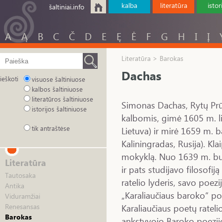
kalba
literatūra
istor
šaltiniai.info
A
Ą
B
C
Č
D
E
Ę
Ė
F
G
H
I
Į
Literatūra > Barokas
Dachas
ieškoti
visuose šaltiniuose
kalbos šaltiniuose
literatūros šaltiniuose
Simonas Dachas, Rytų Prūs
istorijos šaltiniuose
kalbomis, gimė 1605 m. li
tik antraštėse
Lietuva) ir mirė 1659 m. b
Kaliningradas, Rusija). Kl
mokyklą. Nuo 1639 m. buv
Literatūra
ir pats studijavo filosofij
Tautosaka
ratelio lyderis, savo poezi
Antika
„Karaliaučiaus baroko“ po
Viduramžiai
Karaliaučiaus poetų rateli
Renesansas
Barokas
ankstyvojo Baroko poezijo