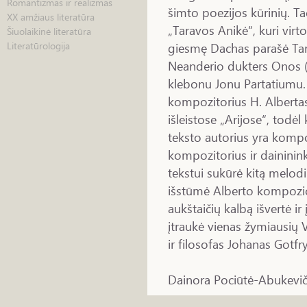
Romantizmas ir realizmas
šimto poezijos kūrinių. 
XX amžiaus literatūra
„Taravos Anikė“, kuri virto
Šiuolaikinė literatūra
giesmę Dachas parašė Tara
Literatūrologija
Neanderio dukters Onos 
klebonu Jonu Partatiumu.
kompozitorius H. Albertas
išleistose „Arijose“, todė
teksto autorius yra komp
kompozitorius ir daininin
tekstui sukūrė kitą melodik
išstūmė Alberto kompozici
aukštaičių kalbą išvertė ir 
įtraukė vienas žymiausių 
ir filosofas Johanas Gotfr
Dainora Pociūtė-Abukevič