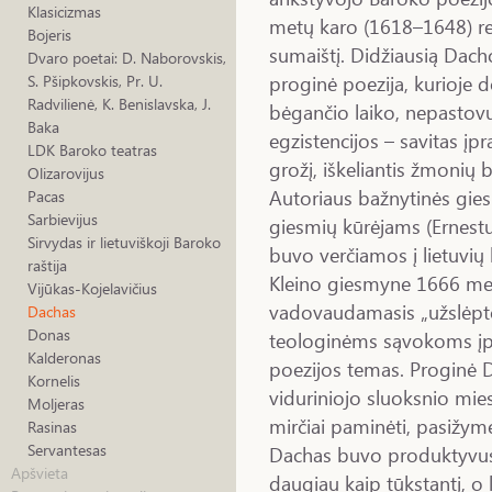
Klasicizmas
metų karo (1618–1648) reli
Bojeris
sumaištį. Didžiausią Dacho
Dvaro poetai: D. Naborovskis,
proginė poezija, kurioje 
S. Pšipkovskis, Pr. U.
Radvilienė, K. Benislavska, J.
bėgančio laiko, nepastov
Baka
egzistencijos – savitas įp
LDK Baroko teatras
grožį, iškeliantis žmonių
Olizarovijus
Autoriaus bažnytinės giesm
Pacas
Sarbievijus
giesmių kūrėjams (Ernestui 
Sirvydas ir lietuviškoji Baroko
buvo verčiamos į lietuvių
raštija
Kleino giesmyne 1666 meta
Vijūkas-Kojelavičius
vadovaudamasis „užslėptos
Dachas
Donas
teologinėms sąvokoms į
Kalderonas
poezijos temas. Proginė D
Kornelis
viduriniojo sluoksnio mie
Moljeras
mirčiai paminėti, pasižy
Rasinas
Servantesas
Dachas buvo produktyvus 
Apšvieta
daugiau kaip tūkstantį, o