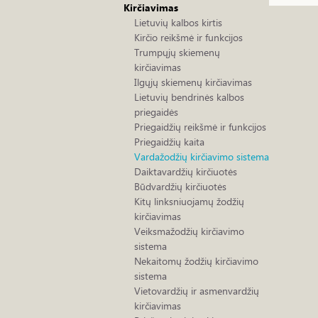
Kirčiavimas
Lietuvių kalbos kirtis
Kirčio reikšmė ir funkcijos
Trumpųjų skiemenų
kirčiavimas
Ilgųjų skiemenų kirčiavimas
Lietuvių bendrinės kalbos
priegaidės
Priegaidžių reikšmė ir funkcijos
Priegaidžių kaita
Vardažodžių kirčiavimo sistema
Daiktavardžių kirčiuotės
Būdvardžių kirčiuotės
Kitų linksniuojamų žodžių
kirčiavimas
Veiksmažodžių kirčiavimo
sistema
Nekaitomų žodžių kirčiavimo
sistema
Vietovardžių ir asmenvardžių
kirčiavimas