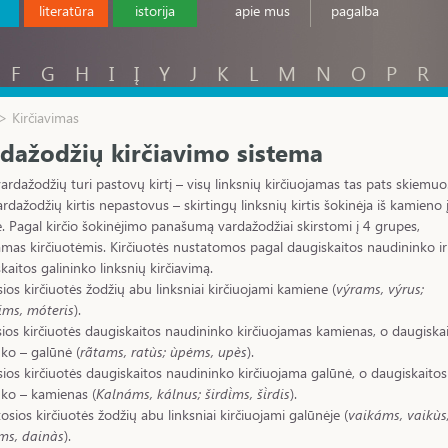
literatūra
istorija
apie mus
pagalba
F
G
H
I
Į
Y
J
K
L
M
N
O
P
R
> Kirčiavimas
dažodžių kirčiavimo sistema
vardažodžių turi pastovų kirtį – visų linksnių kirčiuojamas tas pats skiemuo
ardažodžių kirtis nepastovus – skirtingų linksnių kirtis šokinėja iš kamieno 
. Pagal kirčio šokinėjimo panašumą vardažodžiai skirstomi į 4 grupes,
mas kirčiuotėmis. Kirčiuotės nustatomos pagal daugiskaitos naudininko ir
kaitos galininko linksnių kirčiavimą.
ios kirčiuotės žodžių abu linksniai kirčiuojami kamiene (
výrams, výrus;
ims, móteris
).
ios kirčiuotės daugiskaitos naudininko kirčiuojamas kamienas, o daugiska
nko – galūnė (
rãtams, ratùs; ùpėms, upès
).
sios kirčiuotės daugiskaitos naudininko kirčiuojama galūnė, o daugiskaitos
nko – kamienas (
Kalnáms, kálnus; širdi̇̀ms, ši̇̀rdis
).
tosios kirčiuotės žodžių abu linksniai kirčiuojami galūnėje (
vaikáms, vaikùs
ms, dainàs
).