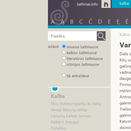
kalba
šaltiniai.info
A
Ą
B
C
Č
D
E
Ę
Ė
Kalba 
Var
ieškoti
visuose šaltiniuose
kalbos šaltiniuose
Dalis 
literatūros šaltiniuose
Kitų v
istorijos šaltiniuose
galūnę
vadina
tik antraštėse
daugis
Pirmos
móter
Kalba
Antros
galini
Nuo indoeuropiečių iki baltų
Trečio
Senoji lietuvių raštija
galini
Lietuvių kalbos tarmės
Ketvir
Kalba ir žmogus
dainó
Fonetika