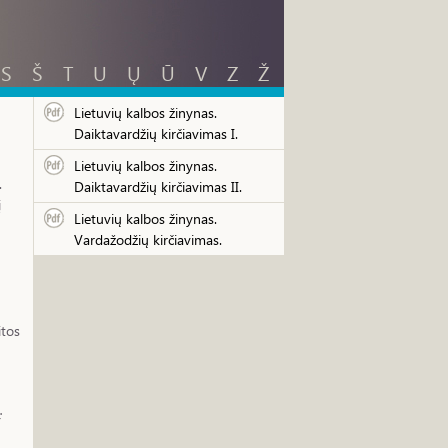
S
Š
T
U
Ų
Ū
V
Z
Ž
Lietuvių kalbos žinynas.
Daiktavardžių kirčiavimas I.
Lietuvių kalbos žinynas.
.
Daiktavardžių kirčiavimas II.
į
Lietuvių kalbos žinynas.
Vardažodžių kirčiavimas.
itos
;