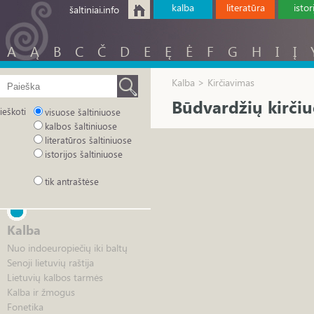
kalba
literatūra
istor
šaltiniai.info
A
Ą
B
C
Č
D
E
Ę
Ė
F
G
H
I
Į
Kalba > Kirčiavimas
Būdvardžių kirčiu
ieškoti
visuose šaltiniuose
kalbos šaltiniuose
literatūros šaltiniuose
istorijos šaltiniuose
tik antraštėse
Kalba
Nuo indoeuropiečių iki baltų
Senoji lietuvių raštija
Lietuvių kalbos tarmės
Kalba ir žmogus
Fonetika