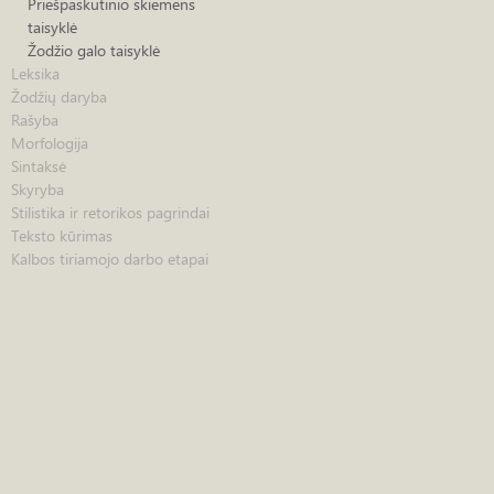
Priešpaskutinio skiemens
taisyklė
Žodžio galo taisyklė
Leksika
Žodžių daryba
Rašyba
Morfologija
Sintaksė
Skyryba
Stilistika ir retorikos pagrindai
Teksto kūrimas
Kalbos tiriamojo darbo etapai