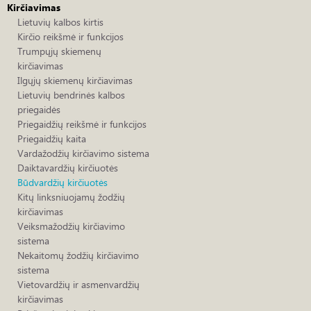
Kirčiavimas
Lietuvių kalbos kirtis
Kirčio reikšmė ir funkcijos
Trumpųjų skiemenų
kirčiavimas
Ilgųjų skiemenų kirčiavimas
Lietuvių bendrinės kalbos
priegaidės
Priegaidžių reikšmė ir funkcijos
Priegaidžių kaita
Vardažodžių kirčiavimo sistema
Daiktavardžių kirčiuotės
Būdvardžių kirčiuotės
Kitų linksniuojamų žodžių
kirčiavimas
Veiksmažodžių kirčiavimo
sistema
Nekaitomų žodžių kirčiavimo
sistema
Vietovardžių ir asmenvardžių
kirčiavimas