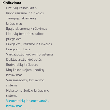
Kirčiavimas
Lietuvių kalbos kirtis
Kirčio reikšmė ir funkcijos
Trumpųjų skiemenų
kirčiavimas
Ilgųjų skiemenų kirčiavimas
Lietuvių bendrinės kalbos
priegaidės
Priegaidžių reikšmė ir funkcijos
Priegaidžių kaita
Vardažodžių kirčiavimo sistema
Daiktavardžių kirčiuotės
Būdvardžių kirčiuotės
Kitų linksniuojamų žodžių
kirčiavimas
Veiksmažodžių kirčiavimo
sistema
Nekaitomų žodžių kirčiavimo
sistema
Vietovardžių ir asmenvardžių
kirčiavimas