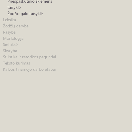
Priešpaskutinio skiemens
taisyklė
Žodžio galo taisyklė
Leksika
Žodžių daryba
Rašyba
Morfologija
Sintaksė
Skyryba
Stilistika ir retorikos pagrindai
Teksto kūrimas
Kalbos tiriamojo darbo etapai