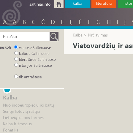
kalba
literatūra
istor
šaltiniai.info
A
Ą
B
C
Č
D
E
Ę
Ė
F
G
H
I
Į
Kalba > Kirčiavimas
Vietovardžių ir a
ieškoti
visuose šaltiniuose
kalbos šaltiniuose
literatūros šaltiniuose
istorijos šaltiniuose
tik antraštėse
Kalba
Nuo indoeuropiečių iki baltų
Senoji lietuvių raštija
Lietuvių kalbos tarmės
Kalba ir žmogus
Fonetika