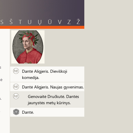
S
Š
T
U
Ų
Ū
V
Z
Ž
s
Dantė Aligjeris. Dieviškoji
komedija.
tė
Dantė Aligjeris. Naujas gyvenimas.
Genovaitė Dručkutė. Dantės
.
jaunystės metų kūrinys.
s
Dantė.