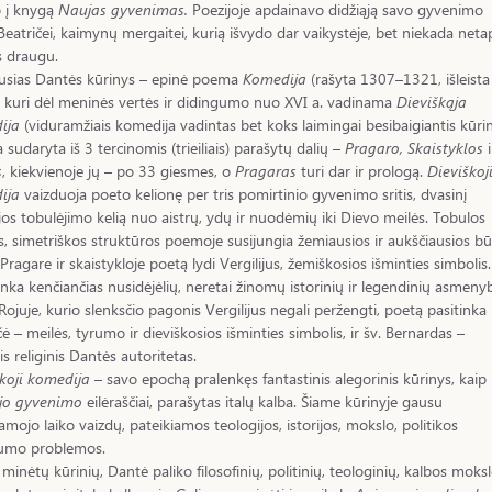
o į knygą
Naujas gyvenimas.
Poezijoje apdainavo didžiąją savo gyvenimo
Beatričei, kaimynų mergaitei, kurią išvydo dar vaikystėje, bet niekada neta
s draugu.
usias Dantės kūrinys – epinė poema
Komedija
(rašyta 1307–1321, išleista
 kuri dėl meninės vertės ir didingumo nuo XVI a. vadinama
Dieviškąja
ija
(viduramžiais komedija vadintas bet koks laimingai besibaigiantis kūrin
sudaryta iš 3 tercinomis (trieiliais) parašytų dalių –
Pragaro, Skaistyklos
i
s
, kiekvienoje jų – po 33 giesmes, o
Pragaras
turi dar ir prologą.
Dieviškoj
ija
vaizduoja poeto kelionę per tris pomirtinio gyvenimo sritis, dvasinį
os tobulėjimo kelią nuo aistrų, ydų ir nuodėmių iki Dievo meilės. Tobulos
, simetriškos struktūros poemoje susijungia žemiausios ir aukščiausios bū
. Pragare ir skaistykloje poetą lydi Vergilijus, žemiškosios išminties simbolis.
tinka kenčiančias nusidėjėlių, neretai žinomų istorinių ir legendinių asmenyb
 Rojuje, kurio slenksčio pagonis Vergilijus negali peržengti, poetą pasitinka
čė – meilės, tyrumo ir dieviškosios išminties simbolis, ir šv. Bernardas –
is religinis Dantės autoritetas.
koji komedija
– savo epochą pralenkęs fantastinis alegorinis kūrinys, kaip 
jo gyvenimo
eilėraščiai, parašytas italų kalba. Šiame kūrinyje gausu
mojo laiko vaizdų, pateikiamos teologijos, istorijos, mokslo, politikos
umo problemos.
 minėtų kūrinių, Dantė paliko filosofinių, politinių, teologinių, kalbos moks