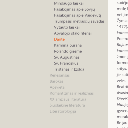
sudėj
Mindaugo laiškai
meilę 
Pasakojimas apie Sovijų
net jo
Pasakojimas apie Vaidevutį
Žymia
Trumpasis metraščių sąvadas
1472),
Vytauto laiškai
komed
Apvaliojo stalo riteriai
Poema 
Dantė
Rojau
Karmina burana
komed
Rolando giesmė
žmonij
Šv. Augustinas
formos
Šv. Pranciškus
sritys
Tristanas ir Izolda
jie su
Renesansas
vėles.
Barokas
Beatri
Apšvieta
dvasin
Romantizmas ir realizmas
Dieviš
XX amžiaus literatūra
Naujo
Šiuolaikinė literatūra
gyvena
Literatūrologija
moral
Be jau