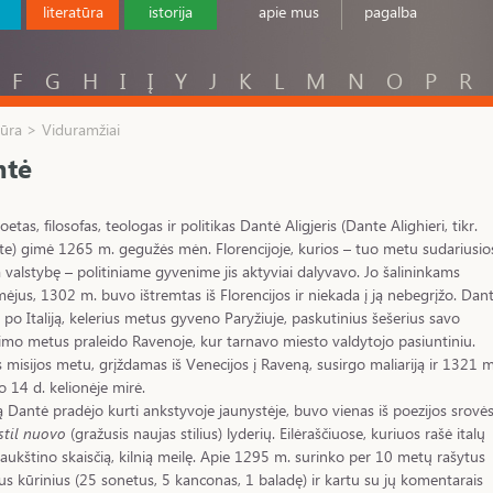
literatūra
istorija
apie mus
pagalba
F
G
H
I
Į
Y
J
K
L
M
N
O
P
R
tūra > Viduramžiai
ntė
oetas, filosofas, teologas ir politikas Dantė Aligjeris (Dante Alighieri, tikr.
e) gimė 1265 m. gegužės mėn. Florencijoje, kurios – tuo metu sudariusio
ą valstybę – politiniame gyvenime jis aktyviai dalyvavo. Jo šalininkams
mėjus, 1302 m. buvo ištremtas iš Florencijos ir niekada į ją nebegrįžo. Dan
o po Italiją, kelerius metus gyveno Paryžiuje, paskutinius šešerius savo
mo metus praleido Ravenoje, kur tarnavo miesto valdytojo pasiuntiniu.
 misijos metu, grįždamas iš Venecijos į Raveną, susirgo maliariją ir 1321 m
o 14 d. kelionėje mirė.
ą Dantė pradėjo kurti ankstyvoje jaunystėje, buvo vienas iš poezijos srovė
stil nuovo
(gražusis naujas stilius) lyderių. Eilėraščiuose, kuriuos rašė italų
 aukštino skaisčią, kilnią meilę. Apie 1295 m. surinko per 10 metų rašytus
tus kūrinius (25 sonetus, 5 kanconas, 1 baladę) ir kartu su jų komentarais