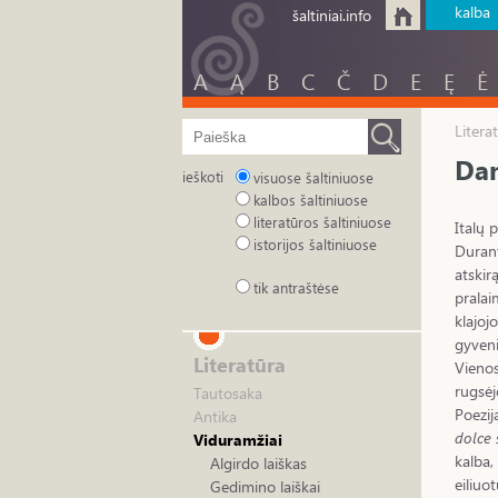
kalba
šaltiniai.info
A
Ą
B
C
Č
D
E
Ę
Ė
Litera
Da
ieškoti
visuose šaltiniuose
kalbos šaltiniuose
literatūros šaltiniuose
Italų p
istorijos šaltiniuose
Durant
atskir
tik antraštėse
pralai
klajoj
gyveni
Literatūra
Vienos
rugsėj
Tautosaka
Poezij
Antika
dolce 
Viduramžiai
kalba,
Algirdo laiškas
eiliuo
Gedimino laiškai