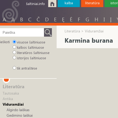
kalba
literatūra
istor
šaltiniai.info
A
Ą
B
C
Č
D
E
Ę
Ė
F
G
H
I
Į
Literatūra > Viduramžiai
Karmina burana
ieškoti
visuose šaltiniuose
kalbos šaltiniuose
literatūros šaltiniuose
istorijos šaltiniuose
tik antraštėse
Literatūra
Tautosaka
Antika
Viduramžiai
Algirdo laiškas
Gedimino laiškai