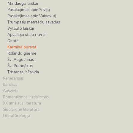
Mindaugo laiškai
Pasakojimas apie Sovijų
Pasakojimas apie Vaidevutį
Trumpasis metraščių sąvadas
Vytauto laiškai
Apvaliojo stalo riteriai
Dantė
Karmina burana
Rolando giesmė
Šv. Augustinas
Šv. Pranciškus
Tristanas ir Izolda
Renesansas
Barokas
Apšvieta
Romantizmas ir realizmas
XX amžiaus literatūra
Šiuolaikinė literatūra
Literatūrologija