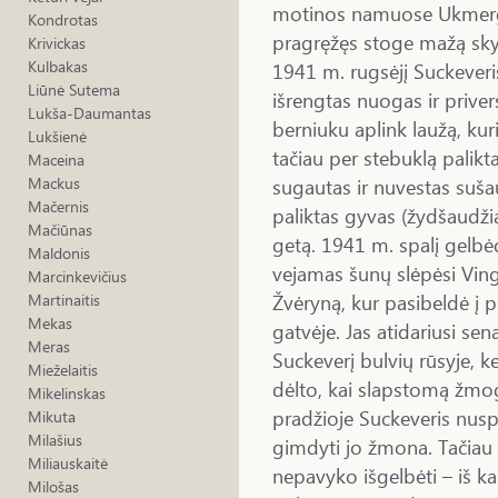
motinos namuose Ukmergė
Kondrotas
pragręžęs stoge mažą skylu
Krivickas
Kulbakas
1941 m. rugsėjį Suckeveri
Liūnė Sutema
išrengtas nuogas ir priver
Lukša-Daumantas
berniuku aplink laužą, ku
Lukšienė
tačiau per stebuklą palikt
Maceina
sugautas ir nuvestas sušau
Mackus
Mačernis
paliktas gyvas (žydšaudžiai
Mačiūnas
getą. 1941 m. spalį gelb
Maldonis
vejamas šunų slėpėsi Vingi
Marcinkevičius
Žvėryną, kur pasibeldė į p
Martinaitis
Mekas
gatvėje. Jas atidariusi se
Meras
Suckeverį bulvių rūsyje, k
Mieželaitis
dėlto, kai slapstomą žmo
Mikelinskas
pradžioje Suckeveris nuspr
Mikuta
Milašius
gimdyti jo žmona. Tačiau 
Miliauskaitė
nepavyko išgelbėti – iš 
Milošas