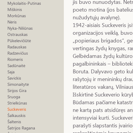
jis buvo nunuodytas. Net
Mykolaitis-Putinas
poeto motina (jos bateliu
Miškinis
Morkūnas
nužudytųjų avalynę).
Nėris
1942-aisiais Suckeveris įs
Nyka-Niliūnas
organizacijos veiklą, buv
Ostrauskas
„popieriaus brigados“, ge
Pūkelevičiūtė
Radauskas
vertingas žydų knygas, ran
Radzevičius
Gelbėdamas žydų kultūros
Riomeris
pagalbininkais – bibliotek
Sadūnaitė
Boruta. Dalyvavo geto kul
Saja
rašytojų ir menininkų drau
Savickis
Simonaitytė
literatūros vakarų, Vilnia
Sirijos Gira
Išskirtinė Suckeverio kūry
Sruoga
Būdamas pačiame katastrof
Strielkūnas
ne kartą pats atsidūręs an
Suckeveris
Šalkauskis
intensyviai kurti. Suckeveri
Šaltenis
parašyti slapstantis įvairi
Šatrijos Ragana
rankraštinėmis knygomis, 