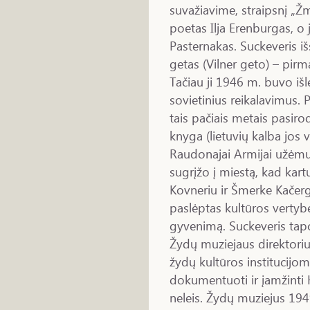
suvažiavime, straipsnį „Ž
poetas Ilja Erenburgas, o j
Pasternakas. Suckeveris i
getas (Vilner geto) – pirm
Tačiau ji 1946 m. buvo iš
sovietinius reikalavimus. 
tais pačiais metais pasir
knyga (lietuvių kalba jos v
Raudonajai Armijai užėmus
sugrįžo į miestą, kad kart
Kovneriu ir Šmerke Kačerg
paslėptas kultūros vertybes
gyvenimą. Suckeveris tapo
Žydų muziejaus direktorium
žydų kultūros institucijom
dokumentuoti ir įamžinti H
neleis. Žydų muziejus 194