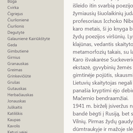
Būga
išleido itin svarbią poezi
Cvirka
žymiausių šiuolaikinių jud
Čigriejus
profesoriaus Icchoko Nibo
Čiurlionienė
Čiurlionis
karo metais, ši jo knyga b
Degutytė
žydų poezijos viršūnių. Ly
Galaunienė Kairiūkštytė
klajūnas, vedantis skaityt
Geda
metamorfozių takais, su l
Gimbutienė
Girnius
Karo išvakarėse Suckeverio
Granauskas
ekstazė, gyvybinių žemės
Greimas
gimtinėje pojūtis, skausm
Grinkevičiūtė
Lietuvių skaitytojas negal
Grušas
Gutauskas
panašia kryptimi ėjo debi
Herbačiauskas
Mačernio bendraamžiai.
Jonauskas
1941 m. birželį įsiveržus
Juškaitis
bandė bėgti į Rusiją, bet 
Katiliškis
Kaupas
Vilnių. Pirmas žydų gaudy
Kavolis
dūmtraukyje ir mažoje sl
Keturi vėjai