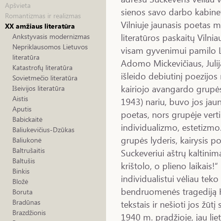
Apšvieta
sienos savo darbo kabinet
Romantizmas ir realizmas
Vilniuje jaunasis poetas m
XX amžiaus literatūra
literatūros paskaitų Vilni
Ankstyvasis modernizmas
Nepriklausomos Lietuvos
visam gyvenimui pamilo 
literatūra
Adomo Mickevičiaus, Julij
Katastrofų literatūra
išleido debiutinį poezijos 
Sovietmečio literatūra
kairiojo avangardo grupės
Išeivijos literatūra
Aistis
1943) nariu, buvo jos jaun
Aputis
poetas, nors grupėje vertin
Babickaitė
individualizmo, estetizm
Baliukevičius-Dzūkas
grupės lyderis, kairysis 
Baliukonė
Baltrušaitis
Suckeveriui aštrų kaltini
Baltušis
krištolo, o plieno laikais
Binkis
individualistui vėliau tek
Bložė
bendruomenės tragediją H
Boruta
Bradūnas
tekstais ir nešioti jos žūtį
Brazdžionis
1940 m. pradžioje, jau li