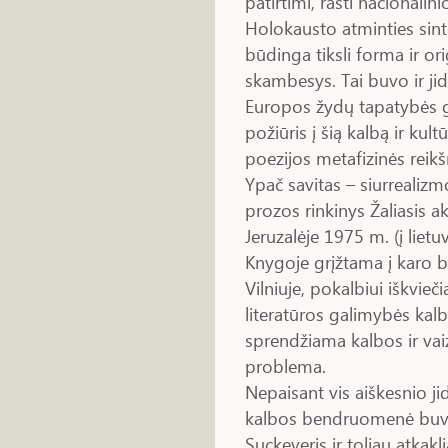
patirtimi, rasti nacionalin
Holokausto atminties sinte
būdinga tiksli forma ir o
skambesys. Tai buvo ir jid
Europos žydų tapatybės gy
požiūris į šią kalbą ir kul
poezijos metafizinės reik
Ypač savitas – siurrealiz
prozos rinkinys Žaliasis a
Jeruzalėje 1975 m. (į lietuv
Knygoje grįžtama į karo be
Vilniuje, pokalbiui iškvie
literatūros galimybės kalb
sprendžiama kalbos ir va
problema.
Nepaisant vis aiškesnio ji
kalbos bendruomenė buvo
Suckeveris ir toliau atkakli