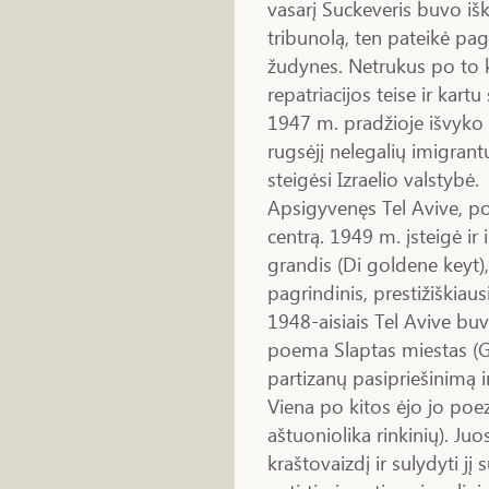
vasarį Suckeveris buvo išk
tribunolą, ten pateikė pag
žudynes. Netrukus po to k
repatriacijos teise ir kar
1947 m. pradžioje išvyko į
rugsėjį nelegalių imigrantų
steigėsi Izraelio valstybė.
Apsigyvenęs Tel Avive, poet
centrą. 1949 m. įsteigė i
grandis (Di goldene keyt)
pagrindinis, prestižiškiausi
1948-aisiais Tel Avive buv
poema Slaptas miestas (G
partizanų pasipriešinimą 
Viena po kitos ėjo jo poez
aštuoniolika rinkinių). Juo
kraštovaizdį ir sulydyti jį