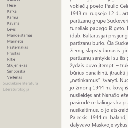
vokiečių poeto Paulio Ce
Hesė
Kafka
1943 m. rugsėjo 12 d., artė
Kamiu
partizanų grupe Suckeveri
Kavafis
tuneliais pabėgo iš geto.
Levis
(dab. Baltarusija) prisiju
Mandelštamas
Marinetis
partizanų būrio. Čia Sucke
Pasternakas
žiemą, slapstydamasis giri
Prustas
partizanų santykiai su išsi
Rilkė
žydais buvo įtempti – truk
Skujeniekas
Šimborska
būrius panaikinti, įtraukti 
Verlenas
„netinkamus“ išvaryti. Nu
Šiuolaikinė literatūra
jo žmoną 1944 m. kovą išg
Literatūrologija
nusileidęs ant Naručio eže
pasirodė reikalingas kaip 
nusikaltimus, o jo atskra
Paleckis. 1944 m. balandį
dalyvavo Maskvoje vykusi