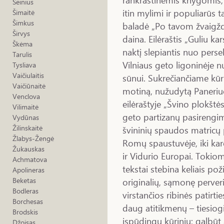
Šeinius
itin mylimi ir populiarūs 
Šimaitė
Šimkus
baladė „Po tavom žvaigž
Širvys
daina. Eilėraštis „Guliu k
Škėma
naktį slepiantis nuo persek
Tarulis
Vilniaus geto ligoninėje
Tysliava
Vaičiulaitis
sūnui. Sukrečiančiame kūr
Vaičiūnaitė
motiną, nužudytą Paneriu
Venclova
eilėraštyje „Švino plokšt
Vilimaitė
geto partizanų pasirengi
Vydūnas
Žilinskaitė
švininių spaudos matricų 
Žlabys-Žengė
Romų spaustuvėje, iki kar
Žukauskas
ir Vidurio Europai. Tokio
Achmatova
tekstai stebina keliais pož
Apolineras
originalių, sąmonę perver
Beketas
Bodleras
virstančios ribinės patirti
Borchesas
daug atitikmenų – tiesiog
Brodskis
įspūdingų kūrinių; galbūt
Džoisas