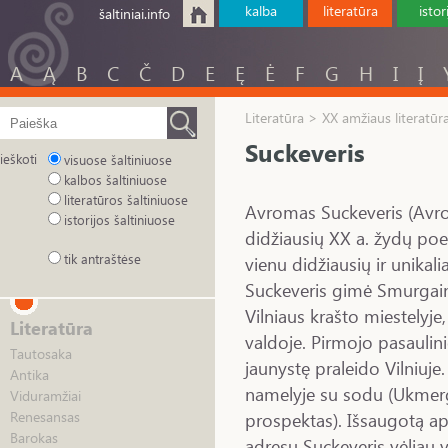
kalba
literatūra
istor
šaltiniai.info
A
Ą
B
C
Č
D
E
Ę
Ė
F
G
H
I
Į
Literatūra > XX amžiaus literatūr
Suckeveris
ieškoti
visuose šaltiniuose
kalbos šaltiniuose
literatūros šaltiniuose
Avromas Suckeveris (Avr
istorijos šaltiniuose
didžiausių XX a. žydų poet
tik antraštėse
vienu didžiausių ir unikal
Suckeveris gimė Smurgain
Vilniaus krašto miestelyje
Literatūra
valdoje. Pirmojo pasaulini
Tautosaka
jaunystę praleido Vilniuj
Antika
namelyje su sodu (Ukmergė
Viduramžiai
prospektas). Išsaugotą ap
Renesansas
Barokas
adresu Suckeveris vėliau 