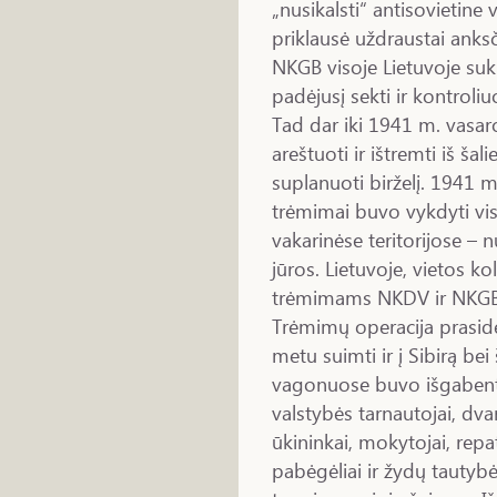
„nusikalsti“ antisovietine
priklausė uždraustai anksč
NKGB visoje Lietuvoje sukū
padėjusį sekti ir kontroli
Tad dar iki 1941 m. vasa
areštuoti ir ištremti iš šal
suplanuoti birželį. 1941 m
trėmimai buvo vykdyti v
vakarinėse teritorijose – 
jūros. Lietuvoje, vietos 
trėmimams NKDV ir NKGB pa
Trėmimų operacija prasidėj
metu suimti ir į Sibirą bei
vagonuose buvo išgabenti 
valstybės tarnautojai, dvar
ūkininkai, mokytojai, repat
pabėgėliai ir žydų tautyb