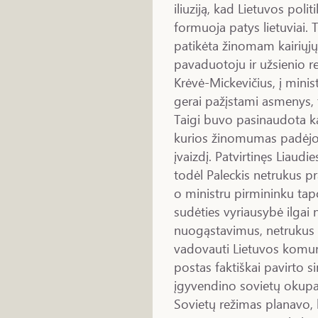
iliuziją, kad Lietuvos poli
formuoja patys lietuviai. 
patikėta žinomam kairiųjų 
pavaduotoju ir užsienio re
Krėvė-Mickevičius, į minis
gerai pažįstami asmenys,
Taigi buvo pasinaudota kair
kurios žinomumas padėjo 
įvaizdį. Patvirtinęs Liaud
todėl Paleckis netrukus pr
o ministru pirmininku tap
sudėties vyriausybė ilgai 
nuogąstavimus, netrukus 
vadovauti Lietuvos komunis
postas faktiškai pavirto s
įgyvendino sovietų okupac
Sovietų režimas planavo, 