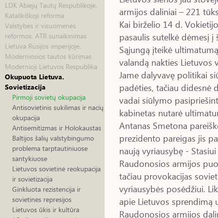
LDK Abiejų Tautų Respublikoje.
armijos daliniai – 221 tūkst
Katalikiškoji reforma
Kai birželio 14 d. Vokieti
Valstybės ir visuomenės
pasaulis sutelkė dėmesį į
reformos. ATR sunaikinimas
Lietuva Rusijos imperijoje.
Sąjungą įteikė ultimatumą
Moderniosios tautos kūrimas
valandą nakties Lietuvos v
Modernioji Lietuvos Respublika
Jame dalyvavę politikai siū
Okupuota Lietuva.
padėties, tačiau didesnė 
Sovietizacija
Pirmoji sovietų okupacija
vadai siūlymo pasipriešint
Antisovietinis sukilimas ir nacių
kabinetas nutarė ultimat
okupacija
Antanas Smetona pareiškė i
Antisemitizmas ir Holokaustas
prezidento pareigas jis p
Baltijos šalių valstybingumo
problema tarptautiniuose
naują vyriausybę - Stasiui 
santykiuose
Raudonosios armijos puol
Lietuvos sovietinė reokupacija
tačiau provokacijas sovie
ir sovietizacija
vyriausybės posėdžiui. Li
Ginkluota rezistencija ir
sovietinės represijos
apie Lietuvos sprendimą u
Lietuvos ūkis ir kultūra
Raudonosios armijos dalini