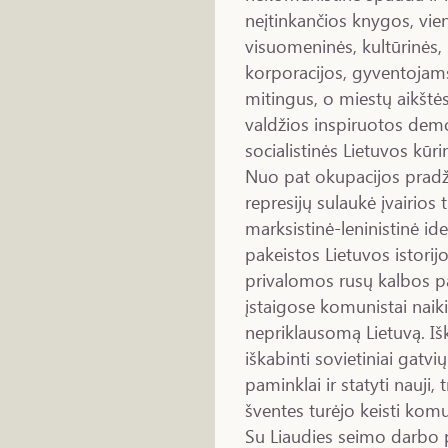
neįtinkančios knygos, vie
visuomeninės, kultūrinės, 
korporacijos, gyventojams s
mitingus, o miestų aikštė
valdžios inspiruotos dem
socialistinės Lietuvos kūri
Nuo pat okupacijos pradži
represijų sulaukė įvairios
marksistinė-leninistinė id
pakeistos Lietuvos istorij
privalomos rusų kalbos p
įstaigose komunistai naiki
nepriklausomą Lietuvą. Išk
iškabinti sovietiniai gatvių
paminklai ir statyti nauji, 
šventes turėjo keisti komu
Su Liaudies seimo darbo p