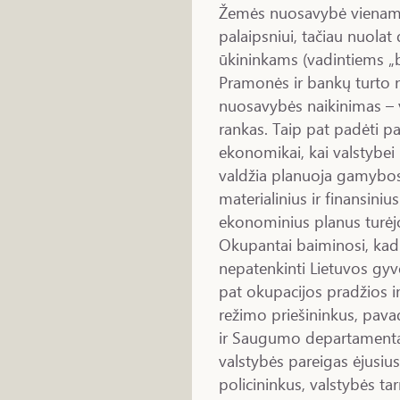
Žemės nuosavybė vienam ūk
palaipsniui, tačiau nuola
ūkininkams (vadintiems „bu
Pramonės ir bankų turto 
nuosavybės naikinimas – 
rankas. Taip pat padėti pa
ekonomikai, kai valstybe
valdžia planuoja gamybos 
materialinius ir finansinius
ekonominius planus turėj
Okupantai baiminosi, kad r
nepatenkinti Lietuvos gyve
pat okupacijos pradžios im
režimo priešininkus, pava
ir Saugumo departamentas
valstybės pareigas ėjusius
policininkus, valstybės ta