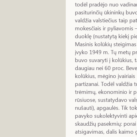
todėl pradėjo nuo vadina
pasiturinčių ūkininkų buv
valdžia valstiečius taip p
mokesčiais ir pyliavomis –
duoklę (nustatytą kiekį pi
Masinis kolūkių steigimas
įvyko 1949 m. Tų metų pra
buvo suvaryti į kolūkius,
daugiau nei 60 proc. Bevei
kolūkius, mėgino įvairiais
partizanai. Todėl valdžia tu
trėmimų, ekonominio ir 
rūsiuose, sustatydavo vals
nušauti), apgaulės. Tik to
pavyko sukolektyvinti apie
skaudžių pasekmių: porai
atsigavimas, dalis kaimo 