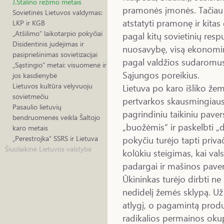
J.Stalino režimo metais
pramonės įmonės. Tačiau s
Sovietinės Lietuvos valdymas:
atstatyti pramonę ir kitas
LKP ir KGB
„Atšilimo“ laikotarpio pokyčiai
pagal kitų sovietinių resp
Disidentinis judėjimas ir
nuosavybę, visą ekonominę
pasipriešinimas sovietizacijai
pagal valdžios sudaromus 
„Sąstingio“ metai: visuomenė ir
Sąjungos poreikius.
jos kasdienybė
Lietuvos kultūra vėlyvuoju
Lietuva po karo išliko žem
sovietmečiu
pertvarkos skausmingiausi
Pasaulio lietuvių
pagrindiniu taikiniu pavers
bendruomenės veikla Šaltojo
„buožėmis“ ir paskelbti „d
karo metais
pokyčiu turėjo tapti priv
„Perestrojka“ SSRS ir Lietuva
Šiuolaikinė Lietuvos valstybė
kolūkiu steigimas, kai val
padargai ir mašinos pave
Ūkininkas turėjo dirbti ne
nedidelį žemės sklypą. U
atlygį, o pagamintą produ
radikalios permainos okupa