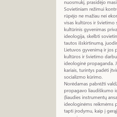
nuosmukį, prasidėjo masi
Sovietiniam režimui kont
rūpėjo ne mažiau nei ekon
visas kultūros ir švietimo 
kultūrinis gyvenimas priv
ideologija, skelbti soviet
tautos išskirtinumą, juod
Lietuvos gyvenimą ir jos 
kultūros ir švietimo darb
ideologinė propaganda. J
kariais, turintys padėti įtvi
socializmo kūrimo.
Norėdamas pabrėžti valdži
propagavo liaudiškumo idė
(liaudies instrumentų ansa
ideologinėms reikmėms pri
tapti įrodymu, kaip į ger