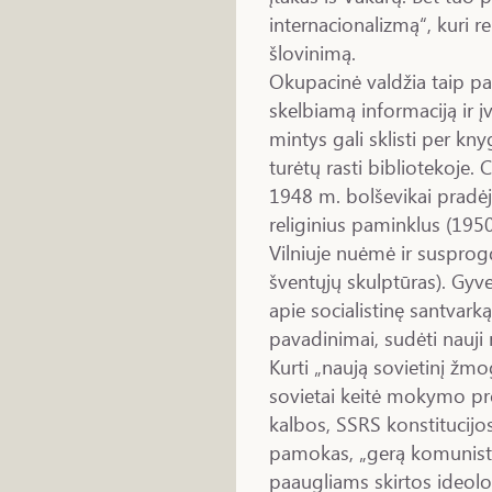
internacionalizmą“, kuri rei
šlovinimą.
Okupacinė valdžia taip pa
skelbiamą informaciją ir į
mintys gali sklisti per kny
turėtų rasti bibliotekoje.
1948 m. bolševikai pradėjo
religinius paminklus (195
Vilniuje nuėmė ir susprog
šventųjų skulptūras). Gyv
apie socialistinę santvark
pavadinimai, sudėti nauji
Kurti „naują sovietinį ž
sovietai keitė mokymo pr
kalbos, SSRS konstitucijos
pamokas, „gerą komunistą
paaugliams skirtos ideolog