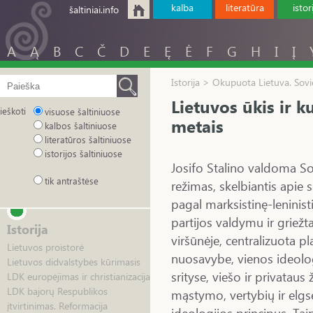
kalba
literatūra
istor
šaltiniai.info
A
Ą
B
C
Č
D
E
Ę
Ė
F
G
H
I
Į
Istorija > Okupuota Lietuva. Sovie
Lietuvos ūkis ir k
ieškoti
visuose šaltiniuose
metais
kalbos šaltiniuose
literatūros šaltiniuose
istorijos šaltiniuose
Josifo Stalino valdoma So
tik antraštėse
režimas, skelbiantis apie
pagal marksistinę-leninist
partijos valdymu ir griežta
Istorija
viršūnėje, centralizuota p
Lietuvos proistorė
nuosavybe, vienos ideol
Lietuvos didvalstybės kūrimasis
srityse, viešo ir privata
LDK europėjimas ir christianizacija
LDK bajorų Respublikos
mąstymo, vertybių ir elg
įtvirtinimas. Reformacija
ideologijos principus. Tai