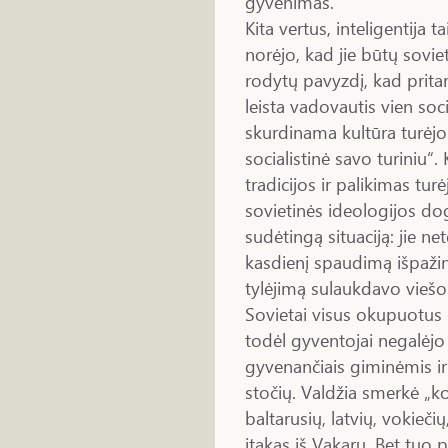
gyvenimas.
Kita vertus, inteligentija
norėjo, kad jie būtų soviet
rodytų pavyzdį, kad prita
leista vadovautis vien soci
skurdinama kultūra turėjo
socialistinė savo turiniu“. 
tradicijos ir palikimas tur
sovietinės ideologijos dog
sudėtingą situaciją: jie n
kasdienį spaudimą išpažint
tylėjimą sulaukdavo viešo
Sovietai visus okupuotus 
todėl gyventojai negalėjo 
gyvenančiais giminėmis ir 
stočių. Valdžia smerkė „k
baltarusių, latvių, vokieč
įtakas iš Vakarų. Bet tuo 