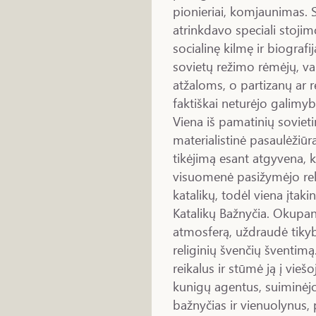
pionieriai, komjaunimas. 
atrinkdavo speciali stojim
socialinę kilmę ir biograf
sovietų režimo rėmėjų, va
atžaloms, o partizanų ar 
faktiškai neturėjo galimyb
Viena iš pamatinių soviet
materialistinė pasaulėžiūr
tikėjimą esant atgyvena, k
visuomenė pasižymėjo re
katalikų, todėl viena įtak
Katalikų Bažnyčia. Okupa
atmosferą, uždraudė tik
religinių švenčių šventimą
reikalus ir stūmė ją į vie
kunigų agentus, suiminėjo
bažnyčias ir vienuolynus,