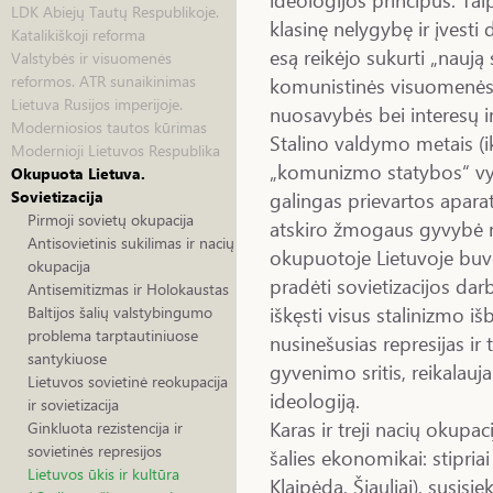
LDK Abiejų Tautų Respublikoje.
klasinę nelygybę ir įvesti 
Katalikiškoji reforma
esą reikėjo sukurti „naują 
Valstybės ir visuomenės
reformos. ATR sunaikinimas
komunistinės visuomenės p
Lietuva Rusijos imperijoje.
nuosavybės bei interesų ir
Moderniosios tautos kūrimas
Stalino valdymo metais (ik
Modernioji Lietuvos Respublika
„komunizmo statybos“ vy
Okupuota Lietuva.
galingas prievartos aparat
Sovietizacija
Pirmoji sovietų okupacija
atskiro žmogaus gyvybė ma
Antisovietinis sukilimas ir nacių
okupuotoje Lietuvoje buv
okupacija
pradėti sovietizacijos dar
Antisemitizmas ir Holokaustas
iškęsti visus stalinizmo i
Baltijos šalių valstybingumo
problema tarptautiniuose
nusinešusias represijas ir 
santykiuose
gyvenimo sritis, reikalauj
Lietuvos sovietinė reokupacija
ideologiją.
ir sovietizacija
Karas ir treji nacių okupa
Ginkluota rezistencija ir
sovietinės represijos
šalies ekonomikai: stipriai 
Lietuvos ūkis ir kultūra
Klaipėda, Šiauliai), susisieki