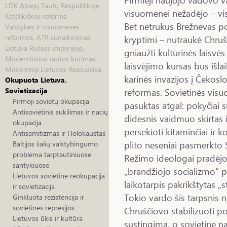
LDK Abiejų Tautų Respublikoje.
visuomenei nežadėjo – vi
Katalikiškoji reforma
Bet netrukus Brežnevas po
Valstybės ir visuomenės
reformos. ATR sunaikinimas
kryptimi – nutraukė Chruš
Lietuva Rusijos imperijoje.
gniaužti kultūrinės laisvės
Moderniosios tautos kūrimas
laisvėjimo kursas bus išla
Modernioji Lietuvos Respublika
karinės invazijos į Čekosl
Okupuota Lietuva.
reformas. Sovietinės vis
Sovietizacija
Pirmoji sovietų okupacija
pasuktas atgal: pokyčiai s
Antisovietinis sukilimas ir nacių
didesnis vaidmuo skirtas i
okupacija
persekioti kitaminčiai ir 
Antisemitizmas ir Holokaustas
plito neseniai pasmerkto 
Baltijos šalių valstybingumo
problema tarptautiniuose
Režimo ideologai pradėjo 
santykiuose
„brandžiojo socializmo“ p
Lietuvos sovietinė reokupacija
laikotarpis pakrikštytas „s
ir sovietizacija
Tokio vardo šis tarpsnis 
Ginkluota rezistencija ir
sovietinės represijos
Chruščiovo stabilizuoti p
Lietuvos ūkis ir kultūra
sustingimą, o sovietine n