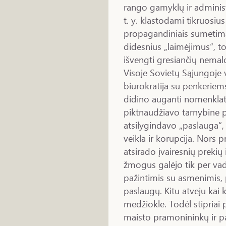
rango gamyklų ir administr
t. y. klastodami tikruosi
propagandiniais sumetimai
didesnius „laimėjimus“, t
išvengti gresiančių nema
Visoje Sovietų Sąjungoje 
biurokratija su penkeriem
didino auganti nomenklat
piktnaudžiavo tarnybine p
atsilygindavo „paslauga“,
veikla ir korupcija. Nors 
atsirado įvairesnių prekių 
žmogus galėjo tik per vad
pažintimis su asmenimis, p
paslaugų. Kitu atveju kai 
medžiokle. Todėl stipriai 
maisto pramonininkų ir pa