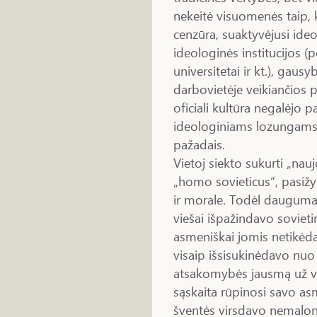
nekeitė visuomenės taip, k
cenzūra, suaktyvėjusi id
ideologinės institucijos (
universitetai ir kt.), gausy
darbovietėje veikiančios p
oficiali kultūra negalėjo 
ideologiniams lozungams i
pažadais.
Vietoj siekto sukurti „na
„homo sovieticus“, pasižy
ir morale. Todėl dauguma
viešai išpažindavo sovieti
asmeniškai jomis netikė
visaip išsisukinėdavo nuo
atsakomybės jausmą už vi
sąskaita rūpinosi savo as
šventės virsdavo nemaloni