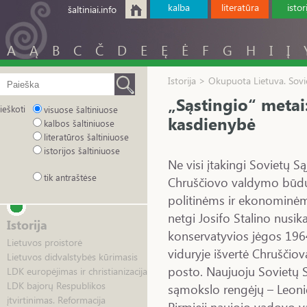
kalba
literatūra
istor
šaltiniai.info
A
Ą
B
C
Č
D
E
Ę
Ė
F
G
H
I
Į
Istorija > Okupuota Lietuva. Sovie
„Sąstingio“ metai
ieškoti
visuose šaltiniuose
kasdienybė
kalbos šaltiniuose
literatūros šaltiniuose
istorijos šaltiniuose
Ne visi įtakingi Sovietų Są
tik antraštėse
Chruščiovo valdymo būdui
politinėms ir ekonominėms
netgi Josifo Stalino nusi
Istorija
konservatyvios jėgos 1964
Lietuvos proistorė
viduryje išvertė Chruščio
Lietuvos didvalstybės kūrimasis
posto. Naujuoju Sovietų 
LDK europėjimas ir christianizacija
LDK bajorų Respublikos
sąmokslo rengėjų – Leoni
įtvirtinimas. Reformacija
Pirmieji naujojo vadovo 