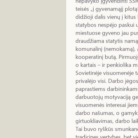
nepavyko įgyvendinti SSRS
teisės „į gyvenamąjį plot
didžioji dalis vienų į kitu
statybos nespėjo paskui u
miestuose gyveno jau pu
draudžiama statytis namą p
komunalinį (nemokamą), a
kooperatinį butą. Pirmuoju
o kartais – ir penkiolika m
Sovietinėje visuomenėje t
privalėjo visi. Darbo jėgo
paprastiems darbininkams
darbuotojų motyvaciją gera
visuomenės interesai jiems
darbo našumas, o gamyklo
girtuokliavimas, darbo lai
Tai buvo ryškūs smunkanč
tradicines vertybes, bet 