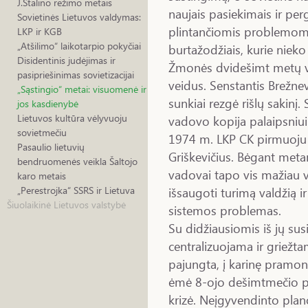
J.Stalino režimo metais
naujais pasiekimais ir perg
Sovietinės Lietuvos valdymas:
plintančiomis problemomis
LKP ir KGB
„Atšilimo“ laikotarpio pokyčiai
burtažodžiais, kurie niek
Disidentinis judėjimas ir
Žmonės dvidešimt metų va
pasipriešinimas sovietizacijai
veidus. Senstantis Brežne
„Sąstingio“ metai: visuomenė ir
sunkiai rezgė rišlų sakinį.
jos kasdienybė
Lietuvos kultūra vėlyvuoju
vadovo kopija palaipsniui
sovietmečiu
1974 m. LKP CK pirmuoju 
Pasaulio lietuvių
Griškevičius. Bėgant met
bendruomenės veikla Šaltojo
vadovai tapo vis mažiau ve
karo metais
išsaugoti turimą valdžią ir
„Perestrojka“ SSRS ir Lietuva
Šiuolaikinė Lietuvos valstybė
sistemos problemas.
Su didžiausiomis iš jų susi
centralizuojama ir grie
pajungta, į karinę pramo
ėmė 8-ojo dešimtmečio paba
krizė. Neįgyvendinto plano