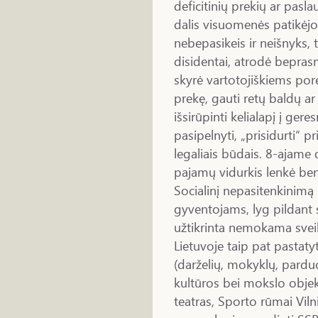
deficitinių prekių ar pasla
dalis visuomenės patikėjo
nebepasikeis ir neišnyks, t
disidentai, atrodė bepra
skyrė vartotojiškiems porei
prekę, gauti retų baldų ar
išsirūpinti kelialapį į gere
pasipelnyti, „prisidurti“ p
legaliais būdais. 8-ajame
pajamų vidurkis lenkė ben
Socialinį nepasitenkinimą
gyventojams, lyg pildant 
užtikrinta nemokama sveik
Lietuvoje taip pat pastaty
(darželių, mokyklų, parduot
kultūros bei mokslo objek
teatras, Sporto rūmai Vilniu