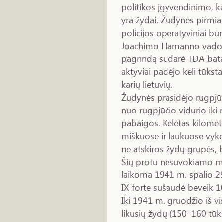
politikos įgyvendinimo, k
yra žydai. Žudynes pirmi
policijos operatyviniai būr
Joachimo Hamanno vadovau
pagrindą sudarė TDA bata
aktyviai padėjo keli tūkstan
karių lietuvių.
Žudynės prasidėjo rugpjūč
nuo rugpjūčio vidurio iki ru
pabaigos. Keletas kilometr
miškuose ir laukuose vyk
ne atskiros žydų grupės, 
Šių protu nesuvokiamo ma
laikoma 1941 m. spalio 29 
IX forte sušaudė beveik 1
Iki 1941 m. gruodžio iš v
likusių žydų (150–160 tūk