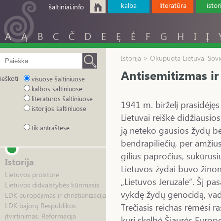
kalba
literatūra
istor
šaltiniai.info
A
Ą
B
C
Č
D
E
Ę
Ė
F
G
H
I
Į
Istorija > Okupuota Lietuva. Sovie
Antisemitizmas ir
ieškoti
visuose šaltiniuose
kalbos šaltiniuose
literatūros šaltiniuose
1941 m. birželį prasidėjęs
istorijos šaltiniuose
Lietuvai reiškė didžiausio
tik antraštėse
ją neteko gausios žydų b
bendrapiliečių, per amžiu
gilius papročius, sukūrusių 
Istorija
Lietuvos žydai buvo žinom
Lietuvos proistorė
„Lietuvos Jeruzale“. Šį pas
Lietuvos didvalstybės kūrimasis
vykdę žydų genocidą, va
LDK europėjimas ir christianizacija
Trečiasis reichas rėmėsi r
LDK bajorų Respublikos
įtvirtinimas. Reformacija
kuri skelbė Šiaurės Europo