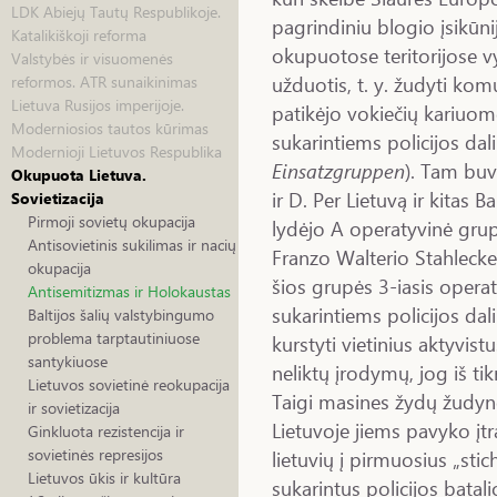
LDK Abiejų Tautų Respublikoje.
pagrindiniu blogio įsikūni
Katalikiškoji reforma
okupuotose teritorijose v
Valstybės ir visuomenės
užduotis, t. y. žudyti komu
reformos. ATR sunaikinimas
Lietuva Rusijos imperijoje.
patikėjo vokiečių kariuo
Moderniosios tautos kūrimas
sukarintiems policijos d
Modernioji Lietuvos Respublika
Einsatzgruppen
). Tam buv
Okupuota Lietuva.
ir D. Per Lietuvą ir kitas 
Sovietizacija
Pirmoji sovietų okupacija
lydėjo A operatyvinė gru
Antisovietinis sukilimas ir nacių
Franzo Walterio Stahlecker
okupacija
šios grupės 3-iasis operat
Antisemitizmas ir Holokaustas
sukarintiems policijos da
Baltijos šalių valstybingumo
problema tarptautiniuose
kurstyti vietinius aktyvis
santykiuose
neliktų įrodymų, jog iš tik
Lietuvos sovietinė reokupacija
Taigi masines žydų žudyne
ir sovietizacija
Lietuvoje jiems pavyko įt
Ginkluota rezistencija ir
sovietinės represijos
lietuvių į pirmuosius „sti
Lietuvos ūkis ir kultūra
sukarintus policijos batali