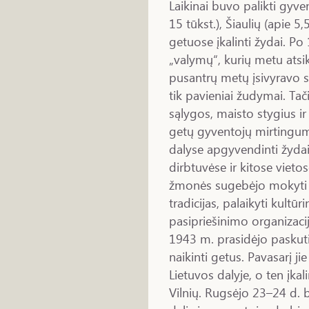
Laikinai buvo palikti gyven
15 tūkst.), Šiaulių (apie 5,
getuose įkalinti žydai. P
„valymų“, kurių metu ats
pusantrų metų įsivyravo s
tik pavieniai žudymai. Ta
sąlygos, maisto stygius ir
getų gyventojų mirtingum
dalyse apgyvendinti žydai
dirbtuvėse ir kitose viet
žmonės sugebėjo mokyti va
tradicijas, palaikyti kultū
pasipriešinimo organizaci
1943 m. prasidėjo paskut
naikinti getus. Pavasarį ji
Lietuvos dalyje, o ten įka
Vilnių. Rugsėjo 23–24 d. b