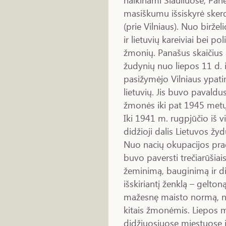
masiškumu išsiskyrė skerd
(prie Vilniaus). Nuo birželi
ir lietuvių kareiviai bei po
žmonių. Panašus skaičius 
žudynių nuo liepos 11 d. 
pasižymėjo Vilniaus ypati
lietuvių. Jis buvo pavaldu
žmonės iki pat 1945 metų
Iki 1941 m. rugpjūčio iš v
didžioji dalis Lietuvos 
Nuo nacių okupacijos prad
buvo paversti trečiarūšiai
žeminimą, bauginimą ir di
išskiriantį ženklą – gelt
mažesnę maisto normą, neg
kitais žmonėmis. Liepos 
didžiuosiuose miestuose ir