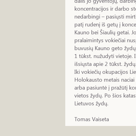
dalis jo gyventojų, darbing
koncentracijos ir darbo sto
nedarbingi – pasiųsti mirti
patį rudenį iš getų į konc
Kauno bei Šiaulių getai. Jo
pralaimintys vokiečiai nus
buvusių Kauno geto žydų i
1 tūkst. nužudyti vietoje. 
išsiųsta apie 2 tūkst. žydų
Iki vokiečių okupacijos Li
Holokausto metais naciai 
arba pasiuntė į pražūtį ko
vietos žydų. Po šios katas
Lietuvos žydų.
Tomas Vaiseta