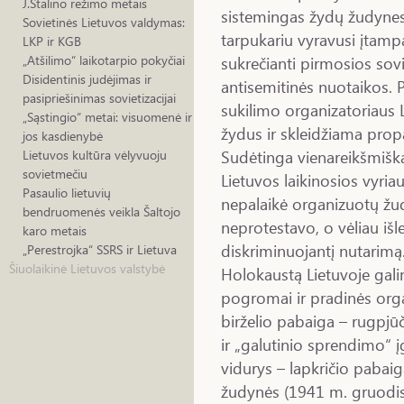
J.Stalino režimo metais
sistemingas žydų žudynes
Sovietinės Lietuvos valdymas:
tarpukariu vyravusi įtam
LKP ir KGB
sukrečianti pirmosios sovi
„Atšilimo“ laikotarpio pokyčiai
Disidentinis judėjimas ir
antisemitinės nuotaikos. P
pasipriešinimas sovietizacijai
sukilimo organizatoriaus L
„Sąstingio“ metai: visuomenė ir
žydus ir skleidžiama pro
jos kasdienybė
Sudėtinga vienareikšmiškai
Lietuvos kultūra vėlyvuoju
sovietmečiu
Lietuvos laikinosios vyria
Pasaulio lietuvių
nepalaikė organizuotų žudy
bendruomenės veikla Šaltojo
neprotestavo, o vėliau išl
karo metais
diskriminuojantį nutarimą
„Perestrojka“ SSRS ir Lietuva
Šiuolaikinė Lietuvos valstybė
Holokaustą Lietuvoje galime
pogromai ir pradinės org
birželio pabaiga – rugpjū
ir „galutinio sprendimo“
vidurys – lapkričio pabaig
žudynės (1941 m. gruodis 