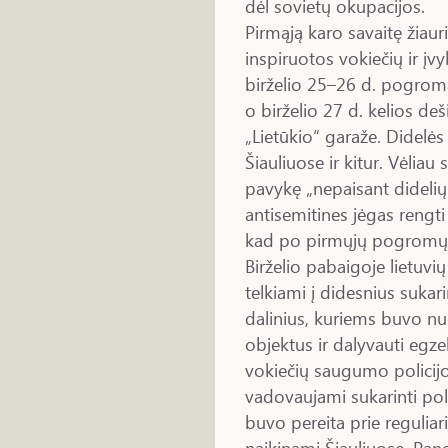
dėl sovietų okupacijos.
Pirmąją karo savaitę žiau
inspiruotos vokiečių ir įv
birželio 25–26 d. pogroma
o birželio 27 d. kelios deš
„Lietūkio“ garaže. Didelės
Šiauliuose ir kitur. Vėlia
pavykę „nepaisant didelių
antisemitines jėgas rengt
kad po pirmųjų pogromų vė
Birželio pabaigoje lietuvių 
telkiami į didesnius suka
dalinius, kuriems buvo num
objektus ir dalyvauti egz
vokiečių saugumo policijos
vadovaujami sukarinti pol
buvo pereita prie regulia
naikinami Šiauliuose, Pan