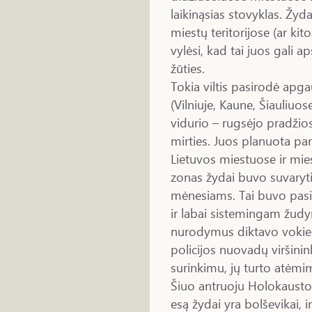
laikinąsias stovyklas. Žyd
miestų teritorijose (ar kito
vylėsi, kad tai juos gali 
žūties.
Tokia viltis pasirodė apg
(Vilniuje, Kaune, Šiauliuose
vidurio – rugsėjo pradžio
mirties. Juos planuota pa
Lietuvos miestuose ir mies
zonas žydai buvo suvaryti 
mėnesiams. Tai buvo pasi
ir labai sistemingam žud
nurodymus diktavo vokiečia
policijos nuovadų viršinin
surinkimu, jų turto atėmim
Šiuo antruoju Holokausto e
esą žydai yra bolševikai, 