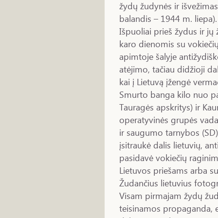
žydų žudynės ir išvežimas
balandis – 1944 m. liepa).
Išpuoliai prieš žydus ir 
karo dienomis su vokiečių 
apimtoje šalyje antižydišk
atėjimo, tačiau didžioji d
kai į Lietuvą įžengė verma
Smurto banga kilo nuo pas
Tauragės apskritys) ir Kau
operatyvinės grupės vada
ir saugumo tarnybos (SD)
įsitraukė dalis lietuvių, an
pasidavė vokiečių raginim
Lietuvos priešams arba su
Žudančius lietuvius fotog
Visam pirmajam žydų žudy
teisinamos propaganda, esą