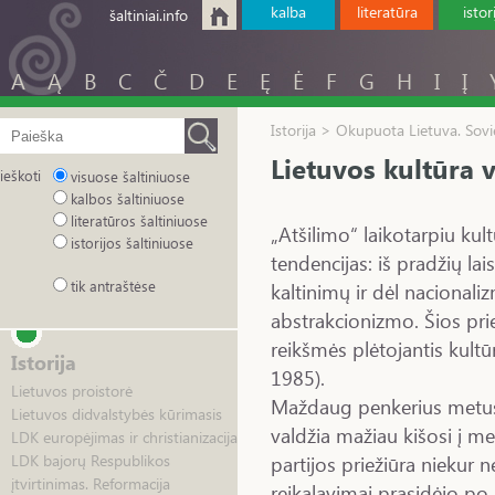
kalba
literatūra
istor
šaltiniai.info
A
Ą
B
C
Č
D
E
Ę
Ė
F
G
H
I
Į
Istorija > Okupuota Lietuva. Sovie
Lietuvos kultūra 
ieškoti
visuose šaltiniuose
kalbos šaltiniuose
literatūros šaltiniuose
„Atšilimo“ laikotarpiu ku
istorijos šaltiniuose
tendencijas: iš pradžių la
tik antraštėse
kaltinimų ir dėl nacionali
abstrakcionizmo. Šios pri
reikšmės plėtojantis kult
Istorija
1985).
Lietuvos proistorė
Maždaug penkerius metus
Lietuvos didvalstybės kūrimasis
valdžia mažiau kišosi į me
LDK europėjimas ir christianizacija
partijos priežiūra niekur 
LDK bajorų Respublikos
įtvirtinimas. Reformacija
reikalavimai prasidėjo po 