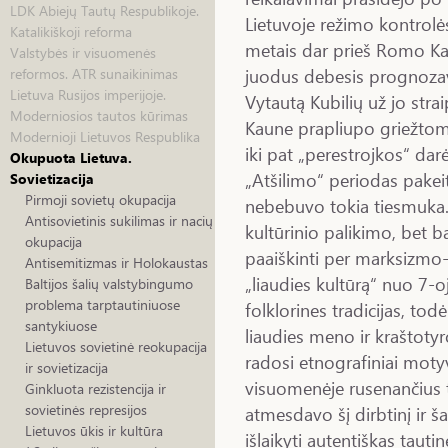
LDK Abiejų Tautų Respublikoje.
Lietuvoje režimo kontrolės
Katalikiškoji reforma
metais dar prieš Romo Ka
Valstybės ir visuomenės
juodus debesis prognozav
reformos. ATR sunaikinimas
Lietuva Rusijos imperijoje.
Vytautą Kubilių už jo stra
Moderniosios tautos kūrimas
Kaune prapliupo griežtom
Modernioji Lietuvos Respublika
iki pat „perestrojkos“ darė
Okupuota Lietuva.
„Atšilimo“ periodas pakeit
Sovietizacija
Pirmoji sovietų okupacija
nebebuvo tokia tiesmuka. 
Antisovietinis sukilimas ir nacių
kultūrinio palikimo, bet 
okupacija
paaiškinti per marksizmo
Antisemitizmas ir Holokaustas
„liaudies kultūrą“ nuo 7-
Baltijos šalių valstybingumo
problema tarptautiniuose
folklorines tradicijas, tod
santykiuose
liaudies meno ir kraštotyr
Lietuvos sovietinė reokupacija
radosi etnografiniai motyv
ir sovietizacija
visuomenėje rusenančius t
Ginkluota rezistencija ir
sovietinės represijos
atmesdavo šį dirbtinį ir š
Lietuvos ūkis ir kultūra
išlaikyti autentiškas tautin