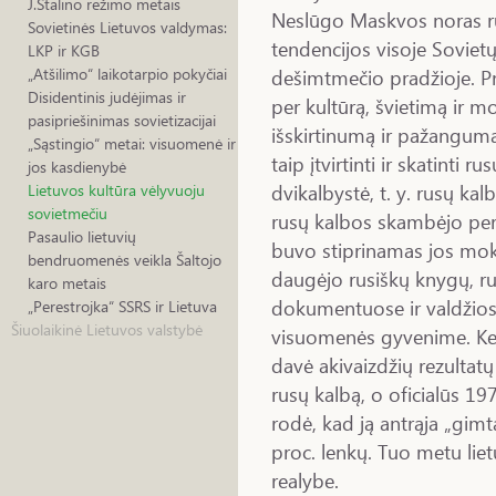
J.Stalino režimo metais
Neslūgo Maskvos noras ru
Sovietinės Lietuvos valdymas:
tendencijos visoje Soviet
LKP ir KGB
dešimtmečio pradžioje. Pr
„Atšilimo“ laikotarpio pokyčiai
Disidentinis judėjimas ir
per kultūrą, švietimą ir m
pasipriešinimas sovietizacijai
išskirtinumą ir pažangum
„Sąstingio“ metai: visuomenė ir
taip įtvirtinti ir skatinti 
jos kasdienybė
dvikalbystė, t. y. rusų ka
Lietuvos kultūra vėlyvuoju
sovietmečiu
rusų kalbos skambėjo per L
Pasaulio lietuvių
buvo stiprinamas jos mok
bendruomenės veikla Šaltojo
daugėjo rusiškų knygų, ru
karo metais
dokumentuose ir valdžios 
„Perestrojka“ SSRS ir Lietuva
Šiuolaikinė Lietuvos valstybė
visuomenės gyvenime. Kel
davė akivaizdžių rezultat
rusų kalbą, o oficialūs 
rodė, kad ją antrąja „gimtą
proc. lenkų. Tuo metu liet
realybe.