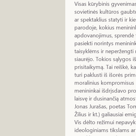
Visas kūrybinis gyvenimas 
sovietinės kultūros gaubtu
ar spektaklius statyti ir ki
parodoje, kokius menininku
apdovanojimus, sprendė tik
pasiekti norintys meninin
taisyklėms ir neperžengti n
siaurėjo. Tokios sąlygos i
prisitaikymą. Tai reiškė, k
turi paklusti iš išorės pr
moralinius kompromisus ir
menininkai išdrįsdavo pro
laisvę ir dusinančią atmosfe
Jonas Jurašas, poetas Tom
Žilius ir kt.) galiausiai e
Vis dėlto režimui nepavy
ideologiniams tikslams ar 