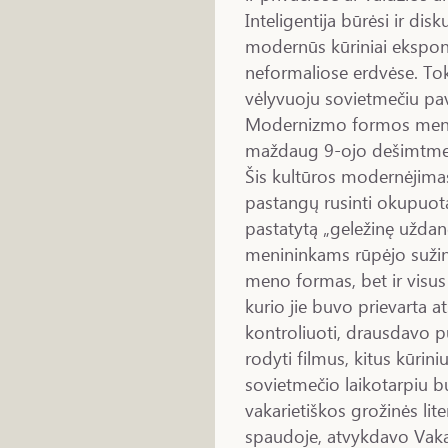
Inteligentija būrėsi ir di
modernūs kūriniai ekspon
neformaliose erdvėse. Tok
vėlyvuoju sovietmečiu pa
Modernizmo formos mene o
maždaug 9-ojo dešimtmeč
Šis kultūros modernėjimas
pastangų rusinti okupuotas
pastatytą „geležinę uždang
menininkams rūpėjo sužino
meno formas, bet ir visus
kurio jie buvo prievarta at
kontroliuoti, drausdavo pu
rodyti filmus, kitus kūrin
sovietmečio laikotarpiu b
vakarietiškos grožinės lit
spaudoje, atvykdavo Vakar