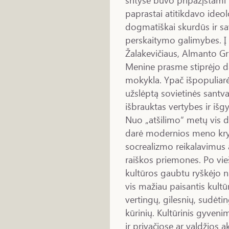
paprastai atitikdavo ide
dogmatiškai skurdūs ir sa
perskaitymo galimybes. Į k
Žalakevičiaus, Almanto Gr
Menine prasme stiprėjo dai
mokykla. Ypač išpopuliarė
užslėptą sovietinės santvar
išbrauktas vertybes ir iš
Nuo „atšilimo“ metų vis d
darė modernios meno kryp
socrealizmo reikalavimus ar
raiškos priemones. Po vie
kultūros gaubtu ryškėjo n
vis mažiau paisantis kul
vertingų, gilesnių, sudėt
kūrinių. Kultūrinis gyveni
ir privačiose ar valdžios 