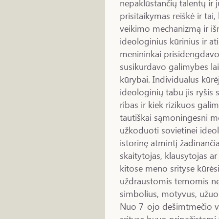
nepaklūstančių talentų ir 
prisitaikymas reiškė ir tai
veikimo mechanizmą ir išm
ideologinius kūrinius ir a
menininkai prisidengdavo t
susikurdavo galimybes lai
kūrybai. Individualus kūrė
ideologinių tabu jis ryšis 
ribas ir kiek rizikuos gali
tautiškai sąmoningesni m
užkoduoti sovietinei ideolo
istorinę atmintį žadinanči
skaitytojas, klausytojas ar 
kitose meno srityse kūrės
uždraustomis temomis ne 
simbolius, motyvus, užuom
Nuo 7-ojo dešimtmečio vis 
srityse buvo pripažįstami 