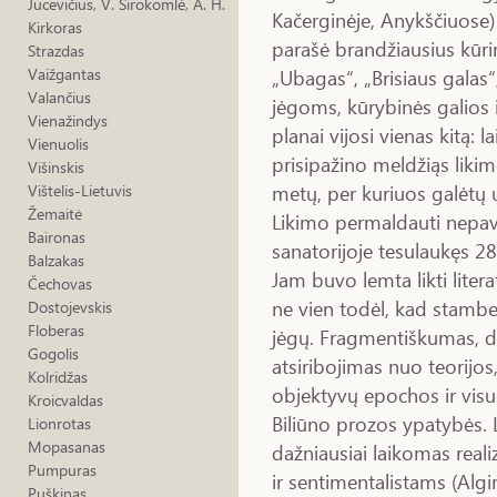
Jucevičius, V. Sirokomlė, A. H.
Kačerginėje, Anykščiuose) 
Kirkoras
parašė brandžiausius kūri
Strazdas
„Ubagas“, „Brisiaus galas
Vaižgantas
Valančius
jėgoms, kūrybinės galios i
Vienažindys
planai vijosi vienas kitą: l
Vienuolis
prisipažino meldžiąs liki
Višinskis
metų, per kuriuos galėtų u
Vištelis-Lietuvis
Žemaitė
Likimo permaldauti nepav
Baironas
sanatorijoje tesulaukęs 2
Balzakas
Jam buvo lemta likti litera
Čechovas
ne vien todėl, kad stambe
Dostojevskis
Floberas
jėgų. Fragmentiškumas, 
Gogolis
atsiribojimas nuo teorijos,
Kolridžas
objektyvų epochos ir vis
Kroicvaldas
Biliūno prozos ypatybės. Li
Lionrotas
Mopasanas
dažniausiai laikomas reali
Pumpuras
ir sentimentalistams (Algi
Puškinas