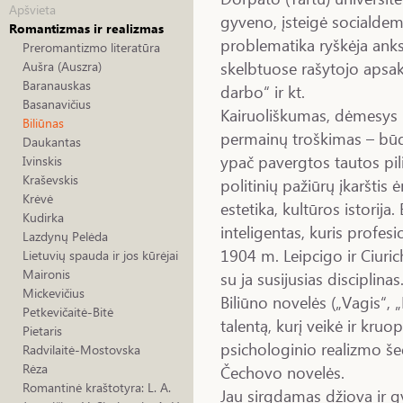
Apšvieta
gyveno, įsteigė socialdem
Romantizmas ir realizmas
problematika ryškėja ank
Preromantizmo literatūra
skelbtuose rašytojo apsak
Aušra (Auszra)
Baranauskas
darbo“ ir kt.
Basanavičius
Kairuoliškumas, dėmesys p
Biliūnas
permainų troškimas – būdi
Daukantas
ypač pavergtos tautos pilie
Ivinskis
Kraševskis
politinių pažiūrų įkarštis 
Krėvė
estetika, kultūros istorija.
Kudirka
inteligentas, kuris profes
Lazdynų Pelėda
1904 m. Leipcigo ir Ciurich
Lietuvių spauda ir jos kūrėjai
Maironis
su ja susijusias disciplina
Mickevičius
Biliūno novelės („Vagis“, „
Petkevičaitė-Bitė
talentą, kurį veikė ir kruo
Pietaris
psichologinio realizmo š
Radvilaitė-Mostovska
Rėza
Čechovo novelės.
Romantinė kraštotyra: L. A.
Jau sirgdamas džiova ir 