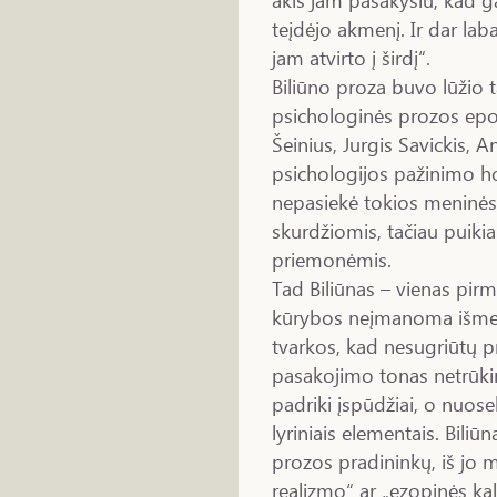
teįdėjo akmenį. Ir dar lab
jam atvirto į širdį“.
Biliūno proza buvo lūžio t
psichologinės prozos epoch
Šeinius, Jurgis Savickis, An
psichologijos pažinimo ho
nepasiekė tokios meninės 
skurdžiomis, tačiau puikia
priemonėmis.
Tad Biliūnas – vienas pirmųj
kūrybos neįmanoma išmesti
tvarkos, kad nesugriūtų pra
pasakojimo tonas netrūkinė
padriki įspūdžiai, o nuose
lyriniais elementais. Bili
prozos pradininkų, iš jo 
realizmo“ ar „ezopinės k