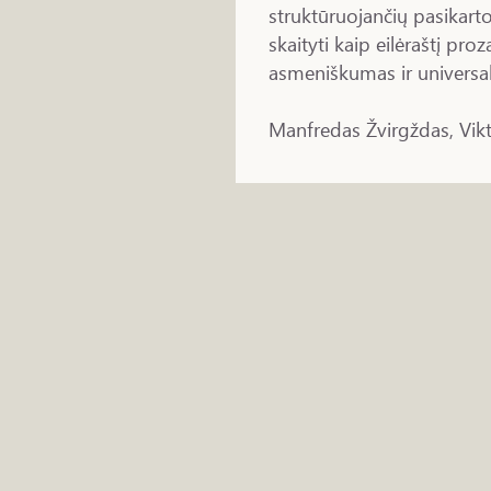
struktūruojančių pasikarto
skaityti kaip eilėraštį pro
asmeniškumas ir universal
Manfredas Žvirgždas, Vikt