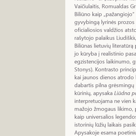
Vaičiulaitis, Romualdas G
Biliūno kaip „pažangiojo“ l
gyvybingą lyrinės prozos t
oficialiosios valdžios at
rašytojo palaikus Liudiškių
Biliūnas lietuvių literatū
jo kūryba į realistinio p
egzistencijos laikinumo,
Stonys). Kontrasto princi
kai jaunos dienos atrodo
dabartis pilna grėsmingų 
kūrinių, apysaka
Liūdna p
interpretuojama ne vien k
mažojo žmogaus likimo, ps
kaip universalios legendo
istorinių lūžių laikais pas
Apysakoje esama poetini