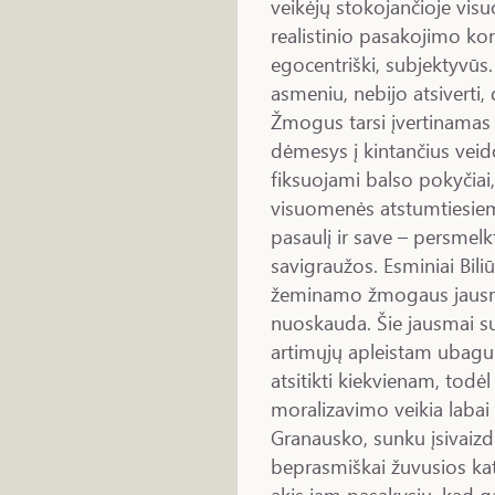
veikėjų stokojančioje vi
realistinio pasakojimo kon
egocentriški, subjektyvūs
asmeniu, nebijo atsiverti, 
Žmogus tarsi įvertinamas 
dėmesys į kintančius veido
fiksuojami balso pokyčiai,
visuomenės atstumtiesiem
pasaulį ir save – persmelk
savigraužos. Esminiai Bili
žeminamo žmogaus jausmin
nuoskauda. Šie jausmai su
artimųjų apleistam ubagui 
atsitikti kiekvienam, todė
moralizavimo veikia labai
Granausko, sunku įsivaizd
beprasmiškai žuvusios kat
akis jam pasakysiu, kad ga