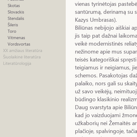
vienas tyrinėtojas pasteb
Skotas
santūrumą, derinamą su s
Slovackis
Stendalis
Kazys Umbrasas).
Šileris
Biliūnas nebijojo aiškiai ap
Toro
jis taip pat dažnai laikom
Vitmenas
veikė modernistinės reliat
Vordsvortas
nežinome apie mus supanči
XX amžiaus literatūra
Šiuolaikinė literatūra
teisės kategoriškai spręsti 
Literatūrologija
teigiamus ir neigiamus, j
schemos. Pasakotojas dažn
palaiko, nors gali su skai
už savo veikėjų, neimituo
būdingo klasikinio realiz
Daug svarstyta apie Biliū
kad jo vaizduojami žmonė
užkaborių nei Žemaitės ar
plačioje, spalvingoje, tač