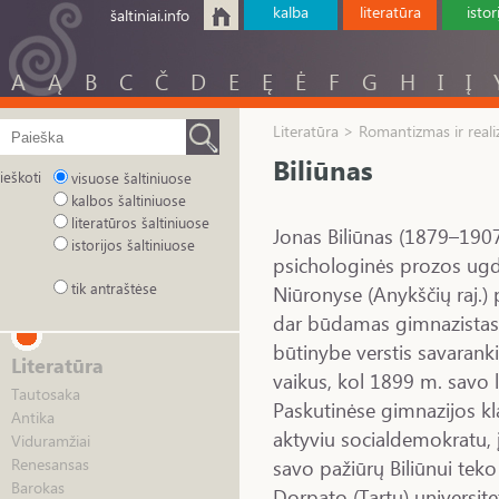
kalba
literatūra
istor
šaltiniai.info
A
Ą
B
C
Č
D
E
Ę
Ė
F
G
H
I
Į
Literatūra > Romantizmas ir real
Biliūnas
ieškoti
visuose šaltiniuose
kalbos šaltiniuose
literatūros šaltiniuose
Jonas Biliūnas (1879–1907)
istorijos šaltiniuose
psichologinės prozos ugd
tik antraštėse
Niūronyse (Anykščių raj.) 
dar būdamas gimnazistas li
būtinybe verstis savarank
Literatūra
vaikus, kol 1899 m. savo 
Tautosaka
Paskutinėse gimnazijos k
Antika
aktyviu socialdemokratu, į
Viduramžiai
savo pažiūrų Biliūnui teko
Renesansas
Barokas
Dorpato (Tartu) universit