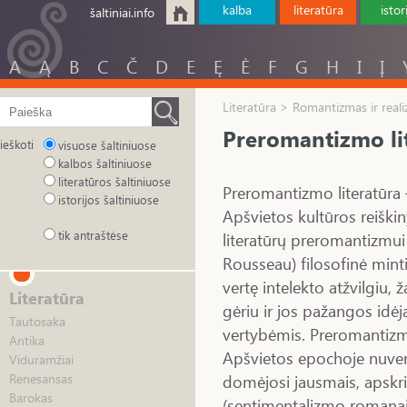
kalba
literatūra
istor
šaltiniai.info
A
Ą
B
C
Č
D
E
Ę
Ė
F
G
H
I
Į
Literatūra > Romantizmas ir real
Preromantizmo li
ieškoti
visuose šaltiniuose
kalbos šaltiniuose
literatūros šaltiniuose
Preromantizmo literatūra 
istorijos šaltiniuose
Apšvietos kultūros reišk
tik antraštėse
literatūrų preromantizmu
Rousseau) filosofinė mintis
vertę intelekto atžvilgiu, 
Literatūra
gėriu ir jos pažangos idė
Tautosaka
vertybėmis. Preromantizmo 
Antika
Apšvietos epochoje nuver
Viduramžiai
domėjosi jausmais, apskri
Renesansas
Barokas
(sentimentalizmo romanai i