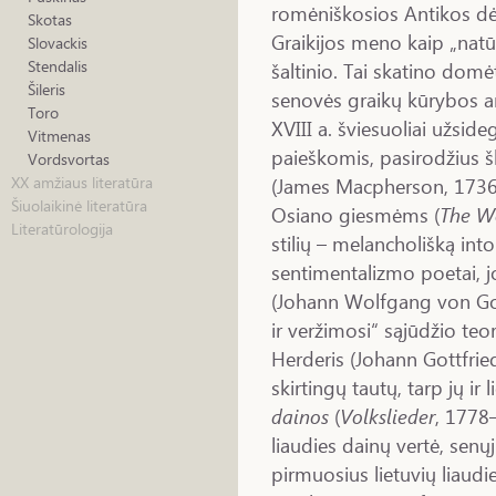
romėniškosios Antikos dė
Skotas
Graikijos meno kaip „natūr
Slovackis
Stendalis
šaltinio. Tai skatino domėt
Šileris
senovės graikų kūrybos an
Toro
XVIII a. šviesuoliai užside
Vitmenas
paieškomis, pasirodžius
Vordsvortas
(James Macpherson, 1736–
XX amžiaus literatūra
Šiuolaikinė literatūra
Osiano giesmėms (
The Wo
Literatūrologija
stilių – melancholišką into
sentimentalizmo poetai, 
(Johann Wolfgang von Go
ir veržimosi“ sąjūdžio teo
Herderis (Johann Gottfried
skirtingų tautų, tarp jų ir 
dainos
(
Volkslieder
, 1778
liaudies dainų vertė, senų
pirmuosius lietuvių liaudie