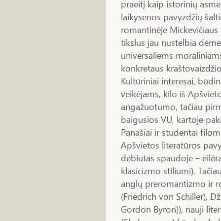
praeitį kaip istorinių asm
laikysenos pavyzdžių šalti
romantinėje Mickevičiau
tikslus jau nustelbia dėmes
universaliems moraliniams
konkretaus kraštovaizdžio
Kultūriniai interesai, būdi
veikėjams, kilo iš Apšviet
angažuotumo, tačiau pirmo
baigusios VU, kartoje pak
Panašiai ir studentai filo
Apšvietos literatūros pavyz
debiutas spaudoje – eilėr
klasicizmo stiliumi). Tačiau
anglų preromantizmo ir ro
(Friedrich von Schiller),
Gordon Byron)), nauji liter