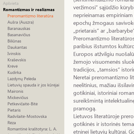
Apšvieta
veržimosi“ sąjūdžio kūryba
Romantizmas ir realizmas
neprieinamas empiriniam 
Preromantizmo literatūra
epochų žmogaus savivokos
Aušra (Auszra)
Baranauskas
„prietarais“ ar „barbarybe“ 
Basanavičius
Preromantizmo literatūros
Biliūnas
paribius išstumtos kultūros 
Daukantas
Europos atžvilgiu nuošalūs
Ivinskis
Kraševskis
žemojo visuomenės sluoksn
Krėvė
tradicijos, „tamsios“ isto
Kudirka
Neretai preromantizmo lite
Lazdynų Pelėda
neelitinius, mažiau išsilavi
Lietuvių spauda ir jos kūrėjai
Maironis
gotikiniai, istoriniai roma
Mickevičius
sureikšmintą intelektualinę
Petkevičaitė-Bitė
pramogą.
Pietaris
Lietuvos literatūroje prer
Radvilaitė-Mostovska
Rėza
gotikinės ir istorinės tem
Romantinė kraštotyra: L. A.
etninei lietuvių kultūrai. 