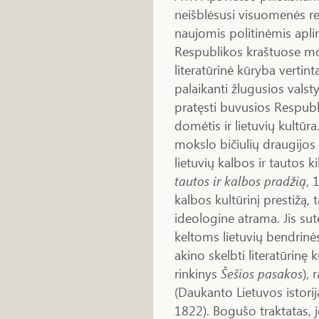
neišblėsusi visuomenės re
naujomis politinėmis apli
Respublikos kraštuose moks
literatūrinė kūryba vertin
palaikanti žlugusios vals
pratęsti buvusios Respubli
domėtis ir lietuvių kultūr
mokslo bičiulių draugijos
lietuvių kalbos ir tautos k
tautos ir kalbos pradžią
, 
kalbos kultūrinį prestižą,
ideologine atrama. Jis su
keltoms lietuvių bendrin
akino skelbti literatūrinę 
rinkinys
Šešios pasakos
), 
(Daukanto Lietuvos istori
1822). Bogušo traktatas, j