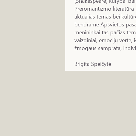
(Shakespeare) kūryba, bal
Preromantizmo literatūra 
aktualias temas bei kultū
bendrame Apšvietos pas
menininkai tas pačias tem
vaizdiniai, emocijų vertė, 
žmogaus samprata, indivi
Brigita Speičytė