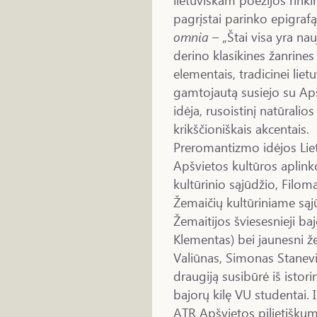
pagrįstai parinko epigraf
omnia –
„Štai visa yra nau
derino klasikines žanrines 
elementais, tradicinei liet
gamtojautą susiejo su Ap
idėja, rusoistinį natūrali
krikščioniškais akcentais.
Preromantizmo idėjos Liet
Apšvietos kultūros aplink
kultūrinio sąjūdžio, Filom
Žemaičių kultūriniame sąj
Žemaitijos šviesesnieji ba
Klementas) bei jaunesni že
Valiūnas, Simonas Stanevi
draugiją susibūrė iš istor
bajorų kilę VU studentai. Ir
ATR Apšvietos pilietiškum