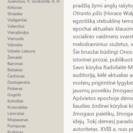
Jucevičius, V. Sirokomlė, A. H.
pradžią žymi anglų rašyt
Kirkoras
Otranto pilis
(Horace Wal
Strazdas
egzotišką stebuklinę tema
Vaižgantas
Valančius
epochai aktualiais klausi
Vienažindys
socialinio vaidmens svar
Vienuolis
melodraminius siužetus, v
Višinskis
Šie bruožai būdingi Onos 
Vištelis-Lietuvis
Žemaitė
istorinei prozai, publikuo
Baironas
Savo kūryba Radvilaitė-Mo
Balzakas
auditoriją, kėlė aktualias
Čechovas
moterų prigimtinė lygybė
Dostojevskis
Floberas
jausmų poveikiu žmogaus 
Gogolis
Apšvietos epochoje dėme
Kolridžas
liaudies žodinei kūrybai ki
Kroicvaldas
žmogaus paieškų, žmogau
Lionrotas
Mopasanas
idėjų. Tokį dėmesį paradok
Pumpuras
autoritetas. XVIII a. nuo
Puškinas