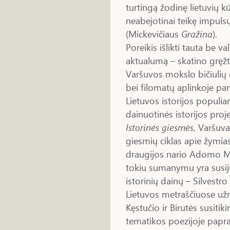
turtingą žodinę lietuvių 
neabejotinai teikę impuls
(Mickevičiaus
Gražina
).
Poreikis išlikti tauta be 
aktualumą – skatino gręžtis 
Varšuvos mokslo bičiulių 
bei filomatų aplinkoje pana
Lietuvos istorijos populia
dainuotinės istorijos proj
Istorinės giesmės
, Varšuva
giesmių ciklas apie žymias
draugijos nario Adomo 
tokiu sumanymu yra susijus
istorinių dainų – Silvestro
Lietuvos metraščiuose užr
Kęstučio ir Birutės susiti
tematikos poezijoje papras