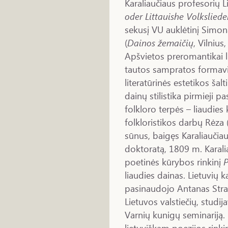
Karaliaučiaus profesorių L
oder Littauishe Volksliede
sekusį VU auklėtinį Simon
(
Dainos žemaičių
, Vilnius
Apšvietos preromantikai l
tautos sampratos formavi
literatūrinės estetikos šalt
dainų stilistika pirmieji p
folkloro terpės – liaudies
folkloristikos darbų Rėza
sūnus, baigęs Karaliaučiau
doktoratą, 1809 m. Karalia
poetinės kūrybos rinkinį
P
liaudies dainas. Lietuvių 
pasinaudojo Antanas Straz
Lietuvos valstiečių, studij
Varnių kunigų seminariją.
lietuviškam poezijos rinki