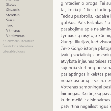
gimtadienio proga. Tai su
Skotas
tai, kokia ji iš tiesų turti
Slovackis
Stendalis
Tačiau pusbrolis, kadaise i
Šileris
gobšus. Pats Balzakas šio
Toro
pasakojimu apie nelaiming
Vitmenas
žymiausių rašytojo kūrini
Vordsvortas
žlunga iliuzijos, kad visu
XX amžiaus literatūra
Šiuolaikinė literatūra
Tėvo Gorijo
istorija plėto
Literatūrologija
įvairių socialinių sluoksnių
atvyksta ir jaunas teisės 
sujungia skirtingų personaž
paslaptingas ir keistas pe
nepaklusnumą ir valią, n
Votrenas sąmoningai pasire
laimingas. Rastinjaką paveik
kurio meilė ir atsidavimas
patvirtina negailestingu