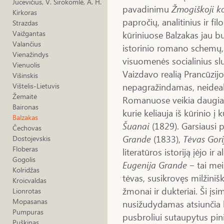
Jucevičius, V. Sirokomlė, A. H.
pavadinimu
Žmogiškoji k
Kirkoras
papročių, analitinius ir fi
Strazdas
kūriniuose Balzakas jau 
Vaižgantas
Valančius
istorinio romano schemų,
Vienažindys
visuomenės socialinius slu
Vienuolis
Vaizdavo realią Prancūzi
Višinskis
nepagražindamas, neidea
Vištelis-Lietuvis
Žemaitė
Romanuose veikia daugiau
Baironas
kurie keliauja iš kūrinio į
Balzakas
Šuanai
(1829). Garsiausi 
Čechovas
Grande
(1833),
Tėvas Gori
Dostojevskis
Floberas
literatūros istoriją įėjo i
Gogolis
Eugenija Grande
‒ tai meil
Kolridžas
tėvas, susikrovęs milžiniš
Kroicvaldas
žmonai ir dukteriai. Ši įsi
Lionrotas
Mopasanas
nusižudydamas atsiunčia 
Pumpuras
pusbroliui sutaupytus pi
Puškinas