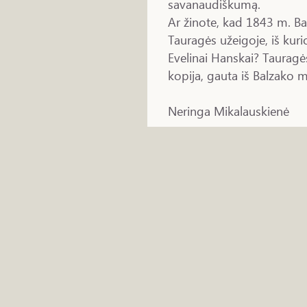
savanaudiškumą.
Ar žinote, kad 1843 m. Ba
Tauragės užeigoje, iš kuri
Evelinai Hanskai? Tauragė
kopija, gauta iš Balzako m
Neringa Mikalauskienė