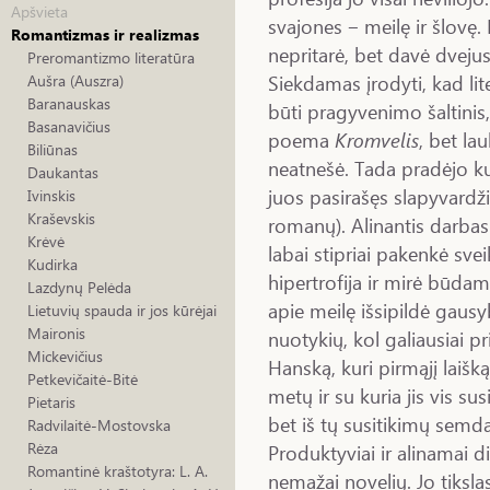
Apšvieta
svajones ‒ meilę ir šlovę. 
Romantizmas ir realizmas
nepritarė, bet davė dveju
Preromantizmo literatūra
Siekdamas įrodyti, kad lite
Aušra (Auszra)
Baranauskas
būti pragyvenimo šaltinis
Basanavičius
poema
Kromvelis
, bet la
Biliūnas
neatnešė. Tada pradėjo k
Daukantas
juos pasirašęs slapyvardž
Ivinskis
Kraševskis
romanų). Alinantis darbas
Krėvė
labai stipriai pakenkė svei
Kudirka
hipertrofija ir mirė būda
Lazdynų Pelėda
apie meilę išsipildė gaus
Lietuvių spauda ir jos kūrėjai
Maironis
nuotykių, kol galiausiai pr
Mickevičius
Hanską, kuri pirmąjį laišk
Petkevičaitė-Bitė
metų ir su kuria jis vis su
Pietaris
bet iš tų susitikimų semd
Radvilaitė-Mostovska
Rėza
Produktyviai ir alinamai 
Romantinė kraštotyra: L. A.
nemažai novelių. Jo tiksl