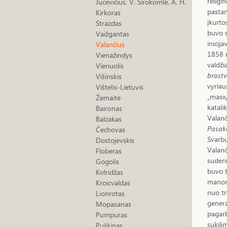
religi
Jucevičius, V. Sirokomlė, A. H.
pastan
Kirkoras
įkurto
Strazdas
buvo s
Vaižgantas
inicij
Valančius
1858 m
Vienažindys
valdži
Vienuolis
brostv
Višinskis
vyriau
Vištelis-Lietuvis
„masių
Žemaitė
katali
Baironas
Valanč
Balzakas
Pasak
Čechovas
Svarb
Dostojevskis
Valanč
Floberas
suderi
Gogolis
buvo t
Kolridžas
manoma
Kroicvaldas
nuo tr
Lionrotas
genera
Mopasanas
pagarb
Pumpuras
sukili
Puškinas