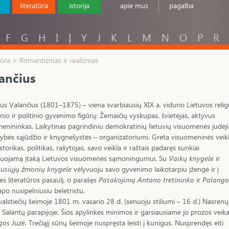
literatūra
istorija
apie mus
pagalba
F
G
H
I
Į
Y
J
K
L
M
N
O
P
R
tūra > Romantizmas ir realizmas
ančius
us Valančius (1801–1875) – viena svarbiausių XIX a. vidurio Lietuvos religi
inio ir politinio gyvenimo figūrų: Žemaičių vyskupas, švietėjas, aktyvus
enininkas. Laikytinas pagrindiniu demokratinių lietuvių visuomenės judė
vybės sąjūdžio ir knygnešystės – organizatoriumi. Greta visuomeninės veik
storikas, politikas, rašytojas, savo veikla ir raštais padaręs sunkiai
uojamą įtaką Lietuvos visuomenės sąmoningumui. Su
Vaikų knygele
ir
usiųjų žmonių knygele
vėlyvuoju savo gyvenimo laikotarpiu įžengė ir į
ės literatūros pasaulį, o parašęs
Pasakojimą Antano tretininko
ir
Palango
po nusipelniusiu beletristu.
alstiečių šeimoje 1801 m. vasario 28 d. (senuoju stiliumi – 16 d.) Nasrėnų
 Salantų parapijoje. Šios apylinkės minimos ir garsiausiame jo prozos veika
os Juzė.
Trečiąjį sūnų šeimoje nuspręsta leisti į kunigus. Nusprendęs eiti