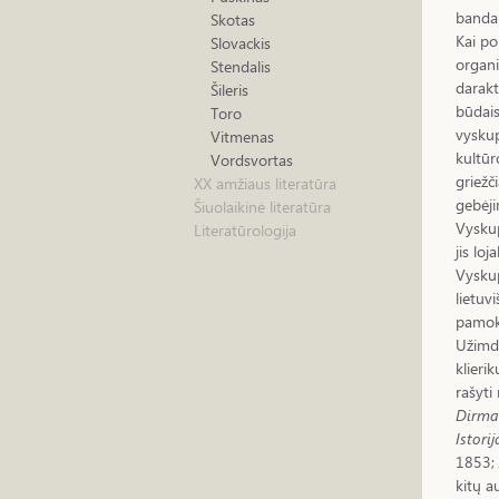
bandan
Skotas
Kai po
Slovackis
organi
Stendalis
darakt
Šileris
būdais
Toro
vyskup
Vitmenas
kultūr
Vordsvortas
griežč
XX amžiaus literatūra
gebėji
Šiuolaikinė literatūra
Vyskup
Literatūrologija
jis lo
Vyskup
lietuv
pamoks
Užimda
klieri
rašyti 
Dirma
Istori
1853;
kitų a