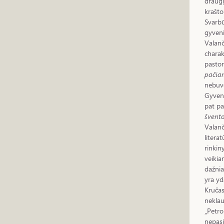
draugi
krašto
Svarbū
gyveni
Valanč
charak
pastor
pačia
nebuvo
Gyvend
pat pa
švent
Valanč
litera
rinkin
veikia
dažnia
yra yd
Kručas
neklau
„Petro
nepasi