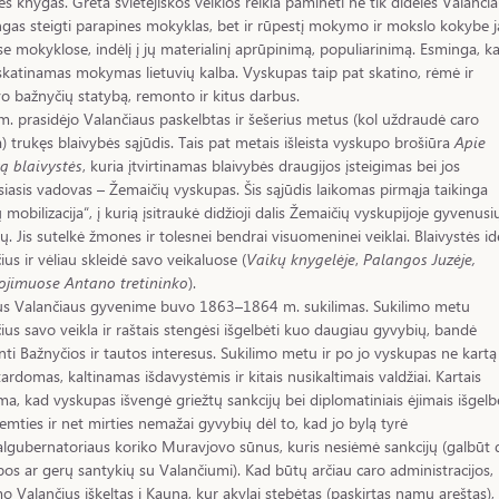
nes knygas. Greta švietėjiškos veiklos reikia paminėti ne tik dideles Valanči
gas steigti parapines mokyklas, bet ir rūpestį mokymo ir mokslo kokybe 
se mokyklose, indėlį į jų materialinį aprūpinimą, populiarinimą. Esminga, k
katinamas mokymas lietuvių kalba. Vyskupas taip pat skatino, rėmė ir
avo bažnyčių statybą, remonto ir kitus darbus.
. prasidėjo Valančiaus paskelbtas ir šešerius metus (kol uždraudė caro
a) trukęs blaivybės sąjūdis. Tais pat metais išleista vyskupo brošiūra
Apie
ą blaivystės
, kuria įtvirtinamas blaivybės draugijos įsteigimas bei jos
siasis vadovas – Žemaičių vyskupas. Šis sąjūdis laikomas pirmąja taikinga
 mobilizacija“, į kurią įsitraukė didžioji dalis Žemaičių vyskupijoje gyvenusi
kų. Jis sutelkė žmones ir tolesnei bendrai visuomeninei veiklai. Blaivystės id
ius ir vėliau skleidė savo veikaluose (
Vaikų knygelėje
,
Palangos Juzėje,
ojimuose Antano tretininko
).
us Valančiaus gyvenime buvo 1863–1864 m. sukilimas. Sukilimo metu
ius savo veikla ir raštais stengėsi išgelbėti kuo daugiau gyvybių, bandė
nti Bažnyčios ir tautos interesus. Sukilimo metu ir po jo vyskupas ne kartą
ardomas, kaltinamas išdavystėmis ir kitais nusikaltimais valdžiai. Kartais
, kad vyskupas išvengė griežtų sankcijų bei diplomatiniais ėjimais išgelb
emties ir net mirties nemažai gyvybių dėl to, kad jo bylą tyrė
lgubernatoriaus koriko Muravjovo sūnus, kuris nesiėmė sankcijų (galbūt 
os ar gerų santykių su Valančiumi). Kad būtų arčiau caro administracijos,
mo Valančius iškeltas į Kauną, kur akylai stebėtas (paskirtas namų areštas), 