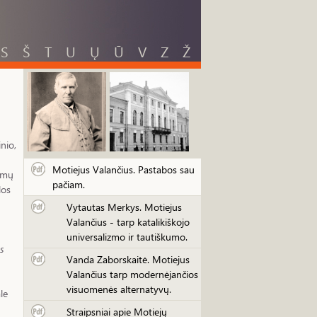
S
Š
T
U
Ų
Ū
V
Z
Ž
nio,
Motiejus Valančius. Pastabos sau
jimų
pačiam.
los
Vytautas Merkys. Motiejus
Valančius - tarp katalikiškojo
universalizmo ir tautiškumo.
s
Vanda Zaborskaitė. Motiejus
Valančius tarp modernėjančios
visuomenės alternatyvų.
le
Straipsniai apie Motiejų