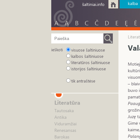
kalba
šaltiniai.info
A
Ą
B
C
Č
D
E
Ę
Ė
Litera
Val
ieškoti
visuose šaltiniuose
kalbos šaltiniuose
literatūros šaltiniuose
Motiej
istorijos šaltiniuose
kultūr
visuom
tik antraštėse
– blai
buvo i
pamat
Literatūra
Paaug
grožin
Tautosaka
Juzę
ta
Antika
Gimė v
Viduramžiai
kaime,
Renesansas
Palang
Barokas