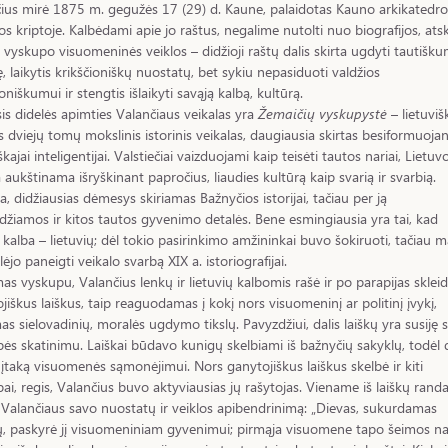
ius mirė 1875 m. gegužės 17 (29) d. Kaune, palaidotas Kauno arkikatedro
kos kriptoje. Kalbėdami apie jo raštus, negalime nutolti nuo biografijos, atsk
 vyskupo visuomeninės veiklos – didžioji raštų dalis skirta ugdyti tautišku
, laikytis krikščioniškų nuostatų, bet sykiu nepasiduoti valdžios
niškumui ir stengtis išlaikyti savąją kalbą, kultūrą.
is didelės apimties Valančiaus veikalas yra
Žemaičių vyskupystė
– lietuviš
s dviejų tomų mokslinis istorinis veikalas, daugiausia skirtas besiformuojan
škajai inteligentijai. Valstiečiai vaizduojami kaip teisėti tautos nariai, Lietuv
ja aukštinama išryškinant papročius, liaudies kultūrą kaip svarią ir svarbią.
, didžiausias dėmesys skiriamas Bažnyčios istorijai, tačiau per ją
idžiamos ir kitos tautos gyvenimo detalės. Bene esmingiausia yra tai, kad
 kalba – lietuvių; dėl tokio pasirinkimo amžininkai buvo šokiruoti, tačiau m
lėjo paneigti veikalo svarbą XIX a. istoriografijai.
s vyskupu, Valančius lenkų ir lietuvių kalbomis rašė ir po parapijas sklei
jiškus laiškus, taip reaguodamas į kokį nors visuomeninį ar politinį įvykį,
s sielovadinių, moralės ugdymo tikslų. Pavyzdžiui, dalis laiškų yra susiję 
bės skatinimu. Laiškai būdavo kunigų skelbiami iš bažnyčių sakyklų, todėl 
 įtaką visuomenės sąmonėjimui. Nors ganytojiškus laiškus skelbė ir kiti
ai, regis, Valančius buvo aktyviausias jų rašytojas. Viename iš laiškų ran
 Valančiaus savo nuostatų ir veiklos apibendrinimą: „Dievas, sukurdamas
, paskyrė jį visuomeniniam gyvenimui; pirmąja visuomene tapo šeimos 