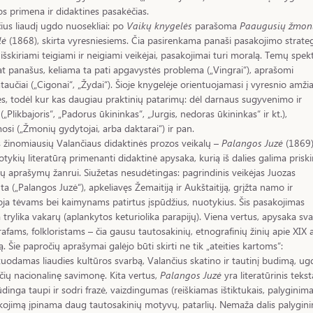
s primena ir didaktines pasakėčias.
ius liaudį ugdo nuosekliai: po
Vaikų knygelės
parašoma
Paaugusių žmon
lė
(1868), skirta vyresniesiems. Čia pasirenkama panaši pasakojimo strateg
i išskiriami teigiami ir neigiami veikėjai, pasakojimai turi moralą. Temų spek
at panašus, keliama ta pati apgavystės problema („Vingrai“), aprašomi
taučiai („Cigonai“, „Žydai“). Šioje knygelėje orientuojamasi į vyresnio amži
, todėl kur kas daugiau praktinių patarimų: dėl darnaus sugyvenimo ir
(„Plikbajoris“, „Padorus ūkininkas“, „Jurgis, nedoras ūkininkas“ ir kt.),
si („Žmonių gydytojai, arba daktarai“) ir pan.
 žinomiausių Valančiaus didaktinės prozos veikalų –
Palangos Juzė
(1869)
otykių literatūrą primenanti didaktinė apysaka, kurią iš dalies galima priskir
ių aprašymų žanrui. Siužetas nesudėtingas: pagrindinis veikėjas Juozas
ta („Palangos Juzė“), apkeliavęs Žemaitiją ir Aukštaitiją, grįžta namo ir
ja tėvams bei kaimynams patirtus įspūdžius, nuotykius. Šis pasakojimas
 trylika vakarų (aplankytos keturiolika parapijų). Viena vertus, apysaka sva
afams, folkloristams – čia gausu tautosakinių, etnografinių žinių apie XIX a
ą. Šie papročių aprašymai galėjo būti skirti ne tik „ateities kartoms“:
uodamas liaudies kultūros svarbą, Valančius skatino ir tautinį budimą, ug
ečių nacionalinę savimonę. Kita vertus,
Palangos Juzė
yra literatūrinis tekst
dinga taupi ir sodri frazė, vaizdingumas (reiškiamas ištiktukais, palyginimai
kojimą įpinama daug tautosakinių motyvų, patarlių. Nemaža dalis palygin