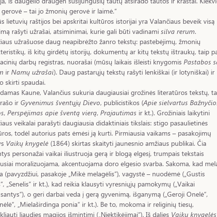
ja, iš daugelio draugėn susijungusių tautų atsirado tautos ir kraštai. Kiekv
 gerovė – tai jo žmonių gerovė ir laimė.“
s lietuvių raštijos bei apskritai kultūros istorijai yra Valančiaus beveik visą
mą rašyti užrašai, atsiminimai, kurie gali būti vadinami
silva rerum
.
iaus užrašuose daug neapibrėžto žanro tekstų: pastebėjimų, žmonių
teristikų, iš kitų girdėtų istorijų, dokumentų ar kitų tekstų ištraukų, taip p
acinių darbų registras, nuorašai (mūsų laikais išleisti knygomis
Pastabos 
m
ir
Namų užrašai
). Daug pastarųjų tekstų rašyti lenkiškai (ir lotyniškai) ir
 skirti spaudai.
amas Kaune, Valančius sukuria daugiausiai grožinės literatūros tekstų, ta
rašo ir
Gyvenimus šventųjų Dievo
, publicistikos (
Apie sielvartus Bažnyčio
os
,
Perspėjimas apie šventą vierą
,
Prajautimas
ir kt.). Grožiniais laikytini
iaus veikalai parašyti daugiausia didaktiniais tikslais: stigo pasaulietinės
tūros, todėl autorius pats ėmėsi ją kurti. Pirmiausia vaikams – pasakojimų
ys
Vaikų knygelė
(1864) skirtas skaityti jaunesnio amžiaus publikai. Čia
ntys personažai vaikai iliustruoja gerą ir blogą elgesį, trumpais tekstais
usiai moralizuojama, akcentuojama doro elgesio svarba. Sakoma, kad mel
a (pavyzdžiui, pasakoje „Mikė melagėlis“), vagystė – nuodėmė („Gustis
“, „Senelis“ ir kt.), kad reikia klausyti vyresniųjų pamokymų („Vaikai
santys“), o geri darbai veda į gerą gyvenimą, išganymą („Geroji Onelė“,
nėlė“, „Mielaširdinga ponia“ ir kt.). Be to, mokoma ir religinių tiesų,
kliauti liaudies magijos išmintimi („Niektikėjimai“). Iš dalies
Vaikų knygelės