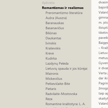
dvasin
Apšvieta
bajori
Romantizmas ir realizmas
Valanč
Preromantizmo literatūra
gimnaz
Aušra (Auszra)
m. įst
Baranauskas
išsiųs
Basanavičius
tikėti
Biliūnas
paveik
Daukantas
Baigęs
Ivinskis
– Kraž
Kraševskis
Lietuv
Krėvė
metus,
Kudirka
Gyveni
Lazdynų Pelėda
ir dva
Lietuvių spauda ir jos kūrėjai
Verta 
Maironis
dar ik
Mickevičius
Pagrin
Petkevičaitė-Bitė
žmogau
Pietaris
taip a
Radvilaitė-Mostovska
skaity
Rėza
Valanč
Romantinė kraštotyra: L. A.