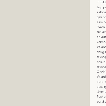
ir fol
taip p
kalbos
gali p
esminė
Svarbu
suskir
ar kul
kaimo 
Valanč
daug h
tekstų
nesupr
tekstu
Onelė“
Valanč
autori
apsaky
„švent
Paskut
parašy