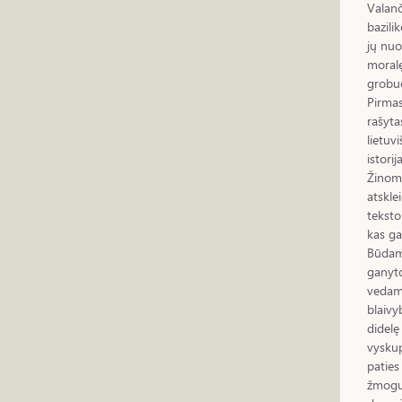
Valanč
bazili
jų nuo
moralę
grobuo
Pirmas
rašyta
lietuvi
istori
Žinoma
atskle
teksto
kas ga
Būdama
ganyto
vedama
blaivy
didelę
vyskup
paties
žmogų