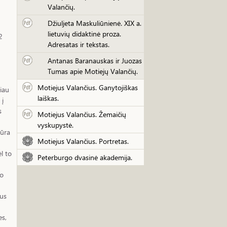
Valančių.
Džiuljeta Maskuliūnienė. XIX a.
lietuvių didaktinė proza.
2
Adresatas ir tekstas.
Antanas Baranauskas ir Juozas
Tumas apie Motiejų Valančių.
Motiejus Valančius. Ganytojiškas
iau
laiškas.
 į
s
Motiejus Valančius. Žemaičių
vyskupystė.
tūra
Motiejus Valančius. Portretas.
l to
Peterburgo dvasinė akademija.
go
ius
es,