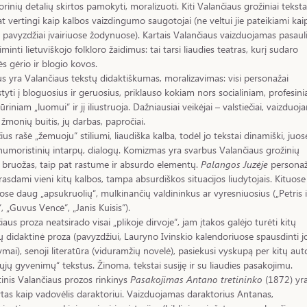
klorinių detalių skirtos pamokyti, moralizuoti. Kiti Valančiaus grožiniai teksta
at vertingi kaip kalbos vaizdingumo saugotojai (ne veltui jie pateikiami kai
 pavyzdžiai įvairiuose žodynuose). Kartais Valančiaus vaizduojamas pasaul
riminti lietuviškojo folkloro žaidimus: tai tarsi liaudies teatras, kurį sudaro
s gėrio ir blogio kovos.
s yra Valančiaus tekstų didaktiškumas, moralizavimas: visi personažai
styti į bloguosius ir geruosius, priklauso kokiam nors socialiniam, profesin
tūriniam „luomui“ ir jį iliustruoja. Dažniausiai veikėjai – valstiečiai, vaizduo
žmonių buitis, jų darbas, papročiai.
ius rašė „žemuoju“ stiliumi, liaudiška kalba, todėl jo tekstai dinamiški, juos
umoristinių intarpų, dialogų. Komizmas yra svarbus Valančiaus grožinių
 bruožas, taip pat rastume ir absurdo elementų.
Palangos Juzėje
personaž
asdami vieni kitų kalbos, tampa absurdiškos situacijos liudytojais. Kituose
ose daug „apsukruolių“, mulkinančių valdininkus ar vyresniuosius („Petris i
, „Guvus Vencė“, „Janis Kuisis“).
iaus proza neatsirado visai „plikoje dirvoje“, jam įtakos galėjo turėti kitų
ų didaktinė proza (pavyzdžiui, Lauryno Ivinskio kalendoriuose spausdinti j
mai), senoji literatūra (viduramžių novelė), pasiekusi vyskupą per kitų aut
ųjų gyvenimų“ tekstus. Žinoma, tekstai susiję ir su liaudies pasakojimu.
inis Valančiaus prozos rinkinys
Pasakojimas Antano tretininko
(1872) yr
tas kaip vadovėlis daraktoriui. Vaizduojamas daraktorius Antanas,