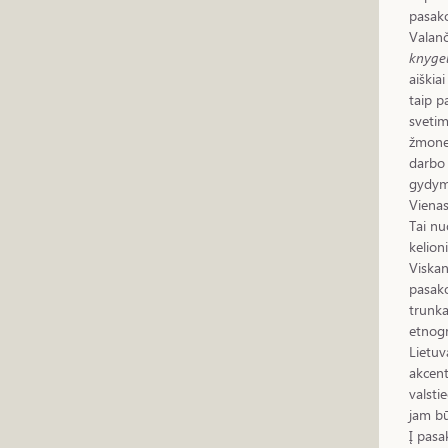
pasako
Valanč
knyge
aiškia
taip p
svetim
žmones
darbo 
gydymo
Vienas
Tai nu
kelion
Viskan
pasako
trunka
etnogr
Lietuv
akcent
valsti
jam bū
Į pasa