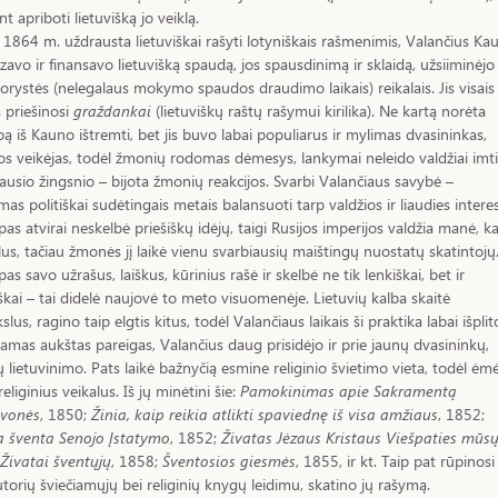
t apriboti lietuvišką jo veiklą.
 1864 m. uždrausta lietuviškai rašyti lotyniškais rašmenimis, Valančius Ka
zavo ir finansavo lietuvišką spaudą, jos spausdinimą ir sklaidą, užsiiminėjo
orystės (nelegalaus mokymo spaudos draudimo laikais) reikalais. Jis visais
 priešinosi
graždankai
(lietuviškų raštų rašymui kirilika). Ne kartą norėta
ą iš Kauno ištremti, bet jis buvo labai populiarus ir mylimas dvasininkas,
os veikėjas, todėl žmonių rodomas dėmesys, lankymai neleido valdžiai imti
iausio žingsnio – bijota žmonių reakcijos. Svarbi Valančiaus savybė –
mas politiškai sudėtingais metais balansuoti tarp valdžios ir liaudies intere
as atvirai neskelbė priešiškų idėjų, taigi Rusijos imperijos valdžia manė, k
jalus, tačiau žmonės jį laikė vienu svarbiausių maištingų nuostatų skatintojų
as savo užrašus, laiškus, kūrinius rašė ir skelbė ne tik lenkiškai, bet ir
iškai – tai didelė naujovė to meto visuomenėje. Lietuvių kalba skaitė
lus, ragino taip elgtis kitus, todėl Valančiaus laikais ši praktika labai išplit
mas aukštas pareigas, Valančius daug prisidėjo ir prie jaunų dvasininkų,
kų lietuvinimo. Pats laikė bažnyčią esmine religinio švietimo vieta, todėl ėmė
religinius veikalus. Iš jų minėtini šie:
Pamokinimas apie Sakramentą
vonės
, 1850;
Žinia, kaip reikia atlikti spaviednę iš visa amžiaus
, 1852;
ja šventa Senojo Įstatymo
, 1852;
Živatas Jėzaus Kristaus Viešpaties mūs
Živatai šventųjų
, 1858;
Šventosios giesmės
, 1855, ir kt. Taip pat rūpinosi 
utorių šviečiamųjų bei religinių knygų leidimu, skatino jų rašymą.