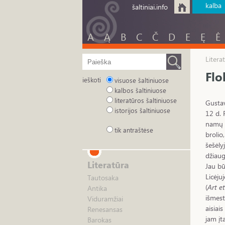
kalba
šaltiniai.info
A
Ą
B
C
Č
D
E
Ę
Ė
Litera
Flo
ieškoti
visuose šaltiniuose
kalbos šaltiniuose
literatūros šaltiniuose
Gustav
istorijos šaltiniuose
12 d. 
namų l
tik antraštėse
brolio
šešėly
džiaug
Literatūra
Jau bū
Licėju
Tautosaka
(
Art e
Antika
išmest
Viduramžiai
aisiai
Renesansas
jam įt
Barokas