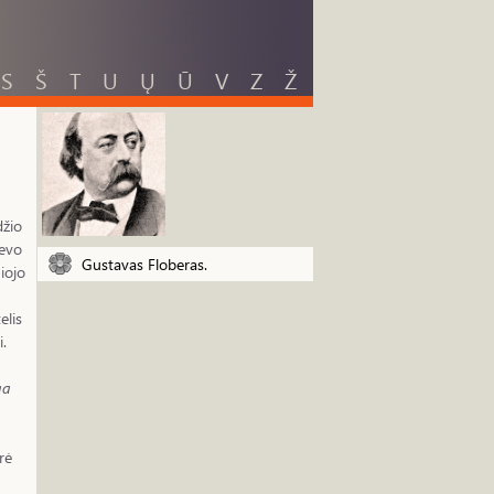
S
Š
T
U
Ų
Ū
V
Z
Ž
džio
ievo
Gustavas Floberas.
iojo
elis
i.
ga
rė