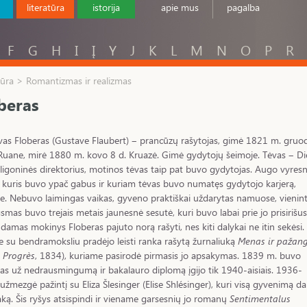
literatūra
istorija
apie mus
pagalba
F
G
H
I
Į
Y
J
K
L
M
N
O
P
R
tūra > Romantizmas ir realizmas
beras
as Floberas (Gustave Flaubert) ‒ prancūzų rašytojas, gimė 1821 m. gruo
Ruane, mirė 1880 m. kovo 8 d. Kruazė. Gimė gydytojų šeimoje. Tėvas ‒ D
igoninės direktorius, motinos tėvas taip pat buvo gydytojas. Augo vyresn
, kuris buvo ypač gabus ir kuriam tėvas buvo numatęs gydytojo karjerą,
je. Nebuvo laimingas vaikas, gyveno praktiškai uždarytas namuose, vienint
smas buvo trejais metais jaunesnė sesutė, kuri buvo labai prie jo prisirišus
damas mokinys Floberas pajuto norą rašyti, nes kiti dalykai ne itin sekėsi.
je su bendramoksliu pradėjo leisti ranka rašytą žurnaliuką
Menas ir pažan
t Progrès
, 1834), kuriame pasirodė pirmasis jo apsakymas. 1839 m. buvo
as už nedrausmingumą ir bakalauro diplomą įgijo tik 1940-aisiais. 1936-
s užmezgė pažintį su Eliza Šlesinger (Elise Shlésinger), kuri visą gyvenimą da
aką. Šis ryšys atsispindi ir viename garsesnių jo romanų
Sentimentalus