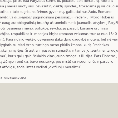
žiauja, jai trūksta Paryžiaus šurmulio, pokalbių apie literatūrą. Moteris
ria į meilės nuotykius, paviršutinį daiktų spindesį, trokšdama jų vis daugia
kolina ir taip sugriauna šeimos gyvenimą, galiausiai nusižudo. Romano
mentalus auklėjimas
pagrindiniam personažui Frederikui Moro Floberas
ė daug autobiografinių bruožų: aštuoniolikmetis jaunuolis, atvykęs į Paryž
uoti, pasineria į meno, politikos, revoliucijų pasaulį, kuriame grumiasi
hijos, respublikos ir imperijos idėjos (romano veiksmas trunka nuo 1840 
.). Pagrindinio veikėjo gyvenimui įtaką daro daugybė moterų, bet nė vie
 lygintis su Mari Arno, turtingo meno pirklio žmona, kurią Frederikas
iškai įsimylėjęs. Ši aistra ir pasaulio sumaištis ir tampa jo „sentimentaliuoj
imu“, kuris galų gale išsklaido visas jauno žmogaus iliuzijas. Pats Floberas į
ą žiūrėjo ironiškai, buvo nusiteikęs pesimistiškai visuomenės ir pasaulio
es atžvilgiu, todėl imtas vadinti „didžiuoju moralistu“.
ga Mikalauskienė