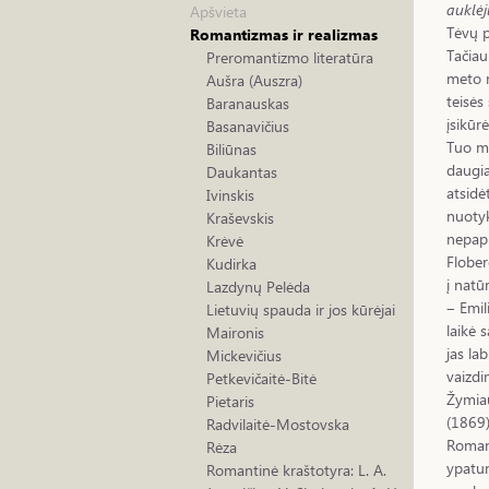
auklė
Apšvieta
Tėvų p
Romantizmas ir realizmas
Tačiau
Preromantizmo literatūra
meto m
Aušra (Auszra)
teisės
Baranauskas
įsikūr
Basanavičius
Tuo me
Biliūnas
daugia
Daukantas
atsidė
Ivinskis
nuotyk
Kraševskis
nepapr
Krėvė
Flober
Kudirka
į natū
Lazdynų Pelėda
‒ Emil
Lietuvių spauda ir jos kūrėjai
laikė 
Maironis
jas la
Mickevičius
vaizdi
Petkevičaitė-Bitė
Žymia
Pietaris
(1869
Radvilaitė-Mostovska
Roma
Rėza
ypatum
Romantinė kraštotyra: L. A.