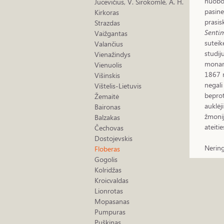
nuobod
Jucevičius, V. Sirokomlė, A. H.
pasine
Kirkoras
prasis
Strazdas
Senti
Vaižgantas
suteik
Valančius
studij
Vienažindys
monarc
Vienuolis
1867 m
Višinskis
negali
Vištelis-Lietuvis
beprot
Žemaitė
auklėj
Baironas
žmonij
Balzakas
ateiti
Čechovas
Dostojevskis
Nerin
Floberas
Gogolis
Kolridžas
Kroicvaldas
Lionrotas
Mopasanas
Pumpuras
Puškinas