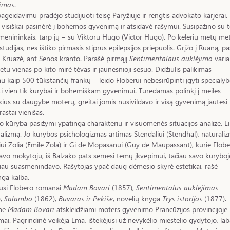
jimas
.
ageidavimu pradėjo studijuoti teisę Paryžiuje ir rengtis advokato karjerai.
 visiškai pasinėrė į bohemos gyvenimą ir atsidavė rašymui. Susipažino su 
enininkais, tarp jų ‒ su Viktoru Hugo (Victor Hugo). Po kelerių metų me
 studijas, nes ištiko pirmasis stiprus epilepsijos priepuolis. Grįžo į Ruaną, p
ė Kruazė, ant Senos kranto. Parašė pirmąjį
Sentimentalaus auklėjimo
varia
tu vienas po kito mirė tėvas ir jaunesnioji sesuo. Didžiulis palikimas –
u kaip 500 tūkstančių frankų ‒ leido Floberui nebesirūpinti įgyti specialyb
ti vien tik kūrybai ir bohemiškam gyvenimui. Turėdamas polinkį į meilės
ius su daugybe moterų, greitai jomis nusivildavo ir visą gyvenimą jautėsi
astai vienišas.
o kūryba pasižymi ypatinga charakterių ir visuomenės situacijos analize. L
ralizmą. Jo kūrybos psichologizmas artimas Stendaliui (Stendhal), natūrali
iui Zolia (Emile Zola) ir Gi de Mopasanui (Guy de Maupassant), kurie Flobe
savo mokytoju, iš Balzako pats sėmėsi temų įkvėpimui, tačiau savo kūryboj
biau suasmenindavo. Rašytojas ypač daug dėmesio skyrė estetikai, rašė
nga kalba.
usi Flobero romanai
Madam Bovari
(1857),
Sentimentalus auklėjimas
),
Salambo
(1862),
Buvaras ir Pekišė
, novelių knyga
Trys istorijos
(1877).
ne
Madam Bovari
atskleidžiami moters gyvenimo Prancūzijos provincijoje
ai. Pagrindinė veikėja Ema, ištekėjusi už nevykėlio miestelio gydytojo, lab