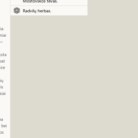
Mostovskos tėvas.
Radvilų herbas.
ia
niai
6–
ksta
pat
irė
ių
is
siai
ba
 bei
os