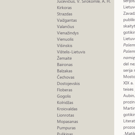
serijo
Jucevičius, V. Sirokomlė, A. H.
Lietuv
Kirkoras
Zavadz
Strazdas
publik
Vaižgantas
skaity
Valančius
gotiki
Vienažindys
Lietuv
Vienuolis
Palemo
Višinskis
Palemo
Vištelis-Lietuvis
namię
Žemaitė
dėl ne
Baironas
serija
Balzakas
Mostov
Čechovas
XIX a.
Dostojevskis
teisės
Floberas
Aubin,
Gogolis
prozin
Kolridžas
Martin
Kroicvaldas
gotiki
Lionrotas
Litera
Mopasanas
prozos
Pumpuras
„Matil
Puškinas