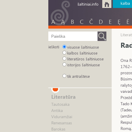
kalba
šaltiniai.info
A
Ą
B
C
Č
D
E
Ę
Ė
Litera
Rad
ieškoti
visuose šaltiniuose
kalbos šaltiniuose
literatūros šaltiniuose
Ona Ra
istorijos šaltiniuose
1762–p
prozos
tik antraštėse
Būsimo
rašyto
vaiva
Literatūra
Przeźd
Tado K
Tautosaka
(Tadeu
Antika
(amžin
Viduramžiai
Respub
Renesansas
Romą, 
Barokas