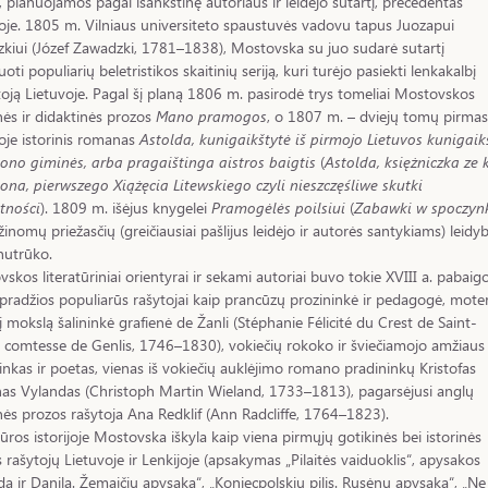
s, planuojamos pagal išankstinę autoriaus ir leidėjo sutartį, precedentas
oje. 1805 m. Vilniaus universiteto spaustuvės vadovu tapus Juozapui
kiui (Józef Zawadzki, 1781–1838), Mostovska su juo sudarė sutartį
uoti populiarių beletristikos skaitinių seriją, kuri turėjo pasiekti lenkakalbį
toją Lietuvoje. Pagal šį planą 1806 m. pasirodė trys tomeliai Mostovskos
nės ir didaktinės prozos
Mano pramogos
, o 1807 m. – dviejų tomų pirmas
oje istorinis romanas
Astolda, kunigaikštytė iš pirmojo Lietuvos kunigaik
no giminės, arba pragaištinga aistros baigtis
(
Astolda, księżniczka ze 
na, pierwszego Xiążęcia Litewskiego czyli nieszczęśliwe skutki
tności
). 1809 m. išėjus knygelei
Pramogėlės poilsiui
(
Zabawki w spoczynk
žinomų priežasčių (greičiausiai pašlijus leidėjo ir autorės santykiams) leidy
 nutrūko.
skos literatūriniai orientyrai ir sekami autoriai buvo tokie XVIII a. pabaig
 pradžios populiarūs rašytojai kaip prancūzų prozininkė ir pedagogė, mote
 į mokslą šalininkė grafienė de Žanli (Stéphanie Félicité du Crest de Saint-
 comtesse de Genlis, 1746–1830), vokiečių rokoko ir šviečiamojo amžiaus
inkas ir poetas, vienas iš vokiečių auklėjimo romano pradininkų Kristofas
as Vylandas (Christoph Martin Wieland, 1733–1813), pagarsėjusi anglų
nės prozos rašytoja Ana Redklif (Ann Radcliffe, 1764–1823).
tūros istorijoje Mostovska iškyla kaip viena pirmųjų gotikinės bei istorinės
 rašytojų Lietuvoje ir Lenkijoje (apsakymas „Pilaitės vaiduoklis“, apysakos
da ir Danila. Žemaičių apysaka“, „Koniecpolskių pilis. Rusėnų apysaka“, „Ne