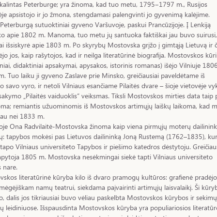
kalintas Peterburge; yra žinoma, kad tuo metu, 1795‒1797 m., Rusijos
ėje apsistojo ir jo žmona, stengdamasi palengvinti jo gyvenimą kalėjime.
 Peterburgą sutuoktiniai gyveno Varšuvoje, paskui Prancūzijoje. Į Lenkiją
o apie 1802 m. Manoma, tuo metu jų santuoka faktiškai jau buvo suirusi,
liai išsiskyrė apie 1803 m. Po skyrybų Mostovska grįžo į gimtąją Lietuvą ir č
ėjo jos, kaip rašytojos, kad ir neilga literatūrinė biografija. Mostovskos kūri
iniai, didaktiniai apsakymai, apysakos, istorinis romanas) išėjo Vilniuje 180
. Tuo laiku ji gyveno Zaslave prie Minsko, greičiausiai paveldėtame iš
o savo vyro, ir netoli Vilniaus esančiame Pilaitės dvare – šioje vietovėje vy
sakymo „Pilaitės vaiduoklis“ veiksmas. Tiksli Mostovskos mirties data taip 
ma; remiantis užuominomis iš Mostovskos artimųjų laiškų laikoma, kad m
iau nei 1833 m.
oje Ona Radvilaitė-Mostovska žinoma kaip viena pirmųjų moterų dailinink
: tapybos mokėsi pas Lietuvos dailininką Joną Rustemą (1762–1835), kur
 tapo Vilniaus universiteto Tapybos ir piešimo katedros dėstytoju. Greičiau
apytoja 1805 m. Mostovska nesėkmingai siekė tapti Vilniaus universiteto
 nare.
skos literatūrinė kūryba kilo iš dvaro pramogų kultūros: grafienė pradėjo
 mėgėjiškam namų teatrui, siekdama paįvairinti artimųjų laisvalaikį. Ši kūry
ko, dalis jos tikriausiai buvo vėliau paskelbta Mostovskos kūrybos ir sekimų
ų leidiniuose. Išspausdinta Mostovskos kūryba yra populiariosios literatūr