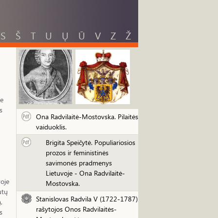
S
Š
T
U
Ų
Ū
V
Z
Ž
ie
s
Ona Radvilaitė-Mostovska. Pilaitės
vaiduoklis.
Brigita Speičytė. Populiariosios
prozos ir feministinės
savimonės pradmenys
Lietuvoje - Ona Radvilaitė-
oje
Mostovska.
utų
Stanislovas Radvila V (1722-1787)
,
rašytojos Onos Radvilaitės-
s