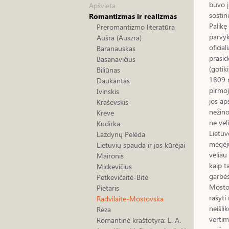
buvo į
Apšvieta
sostin
Romantizmas ir realizmas
Palikę
Preromantizmo literatūra
parvyk
Aušra (Auszra)
oficia
Baranauskas
prasid
Basanavičius
(gotik
Biliūnas
1809 m
Daukantas
pirmoj
Ivinskis
jos ap
Kraševskis
nežino
Krėvė
ne vėl
Kudirka
Lietuv
Lazdynų Pelėda
mėgėjų
Lietuvių spauda ir jos kūrėjai
vėliau
Maironis
kaip t
Mickevičius
garbės
Petkevičaitė-Bitė
Mostov
Pietaris
rašyti
Radvilaitė-Mostovska
neišli
Rėza
vertim
Romantinė kraštotyra: L. A.