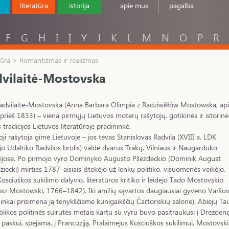
literatūra
istorija
apie mus
pagalba
F
G
H
I
Į
Y
J
K
L
M
N
O
P
R
tūra > Romantizmas ir realizmas
vilaitė-Mostovska
dvilaitė-Mostovska (Anna Barbara Olimpia z Radziwiłłów Mostowska, ap
rieš 1833) – viena pirmųjų Lietuvos moterų rašytojų, gotikinės ir istorinė
 tradicijos Lietuvos literatūroje pradininkė.
ji rašytoja gimė Lietuvoje – jos tėvas Stanislovas Radvila (XVIII a. LDK
jo Udalriko Radvilos brolis) valdė dvarus Trakų, Vilniaus ir Naugarduko
dijose. Po pirmojo vyro Dominyko Augusto Pšezdeckio (Dominik August
ziecki) mirties 1787-aisiais ištekėjo už lenkų politiko, visuomenės veikėjo,
osciuškos sukilimo dalyvio, literatūros kritiko ir leidėjo Tado Mostovskio
sz Mostowski, 1766–1842). Iki amžių sąvartos daugiausiai gyveno Varšuv
inkai prisimena ją tenykščiame kunigaikščių Čartoriskių salone). Abiejų Ta
likos politinės suirutės metais kartu su vyru buvo pasitraukusi į Drezdeną
paskui, spėjama, į Prancūziją. Pralaimėjus Kosciuškos sukilimui, Mostovski