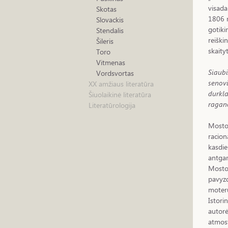
visada
Skotas
1806 m
Slovackis
gotiki
Stendalis
reiškin
Šileris
skaity
Toro
Vitmenas
Siaubi
Vordsvortas
senovi
XX amžiaus literatūra
durkla
Šiuolaikinė literatūra
ragano
Literatūrologija
Mostov
racion
kasdie
antgam
Mostov
pavyzd
moterų
Istor
autorė
atmosf