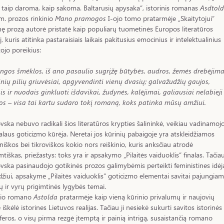
 taip daroma, kaip sakoma. Baltarusių apysaka“, istorinis romanas
Asdtol
. prozos rinkinio
Mano pramogos
I-ojo tomo pratarmėje „Skaitytojui“
nę prozą autorė pristatė kaip populiarų tuometinės Europos literatūros
į, kuris atitinka pastaraisiais laikais pakitusius emocinius ir intelektualinius
tojo poreikius:
ngos šmėklos, iš ano pasaulio sugrįžę būtybės, audros, žemės drebėjima
nių pilių griuvėsiai, apgyvendinti vienų dvasių; galvažudžių gaujos,
is ir nuodais ginkluoti išdavikai, žudynės, kalėjimai, galiausiai nelabieji 
s – visa tai kartu sudaro tokį romaną, koks patinka mūsų amžiui.
ska nebuvo radikali šios literatūros krypties šalininkė, veikiau vadinamoj
alaus goticizmo kūrėja. Neretai jos kūrinių pabaigoje yra atskleidžiamos
niškos bei tikroviškos kokio nors reiškinio, kuris anksčiau atrodė
tiškas, priežastys: toks yra ir apsakymo „Pilaitės vaiduoklis“ finalas. Tačia
ska pasinaudojo gotikinės prozos galimybėmis perteikti feministines idėj
žiui, apsakyme „Pilaitės vaiduoklis“ goticizmo elementai savitai pajungiam
 ir vyrų prigimtinės lygybės temai.
inio romano
Astolda
pratarmėje kaip vieną kūrinio privalumų ir naujovių
 iškėlė istorines Lietuvos realijas. Tačiau ji nesiekė sukurti savitos istorinės
eros, o visų pirma rezgė įtemptą ir painią intrigą, susaistančią romano