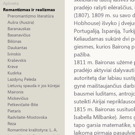
Apšvieta
pradėjo rašyti eilėraščius, 
Romantizmas ir realizmas
(1807). 1809 m. su sav
Preromantizmo literatūra
Hobhouse) išvyko į dvejus
Aušra (Auszra)
Baranauskas
Portugaliją, Ispaniją, Turki
Basanavičius
Keliaudamas sukūrė dvi
Biliūnas
giesmes, kurios Baironą p
Daukantas
pažiba.
Ivinskis
Kraševskis
1811 m. Baironas užėmė p
Krėvė
pradėjo aktyviai dalyvaut
Kudirka
autoritetą dar labiau susti
Lazdynų Pelėda
gynė maištaujančius darbin
Lietuvių spauda ir jos kūrėjai
Maironis
bausmei luditams, antrojoj
Mickevičius
suteikti Airijai nepriklau
Petkevičaitė-Bitė
1815 m. Baironas susituo
Pietaris
Isabella Milbanke). Jiems
Radvilaitė-Mostovska
Rėza
tapo garsia matematike, 
Romantinė kraštotyra: L. A.
laikoma pirmąja pasaulyj