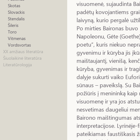
visuomenė, sujaudinta Bai
Skotas
padėtų kovojantiems graik
Slovackis
Stendalis
laivyną, kurio pergalė užt
Šileris
Po mirties Baironas buvo 
Toro
Napoleonu, Gėte (Goethe)
Vitmenas
poetu“, kuris niekuo nepr
Vordsvortas
gyvenimu ir kūryba jis įkū
XX amžiaus literatūra
Šiuolaikinė literatūra
maištaujantį, vienišą, kenč
Literatūrologija
kūryba, gyvenimas ir trag
dalyje sukurti vaiko Eufor
sūnaus – paveikslą. Su B
požiūris į menininką kaip
visuomenę ir yra jos atstu
nesvetimas daugeliui men
Bairono maištingumas ats
interpretacijose. Lyrinėje
pateikiamas faustiškasis ž