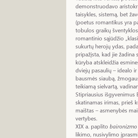
demonstruodavo aristokra
taisykles, sistemą, bet žav
(poetus romantikus yra pal
tobulos graikų šventyklos
romantinio sąjūdžio „klasi
sukurtų herojų ydas, pada
pripažįsta, kad jie žadina
kūryba atskleidžia esmi
dviejų pasaulių – idealo i
bausmės siaubą, žmogaus 
teikiamą sielvartą, vadina
Stipriausius išgyvenimus 
skatinamas irimas, prieš 
maištas – asmenybės maišt
vertybes.
XIX a. paplito
baironizmo
likimo, nusivylimo įpras