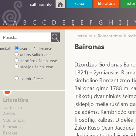
kalba
literatūra
istor
šaltiniai.info
A
Ą
B
C
Č
D
E
Ę
Ė
F
G
H
I
Į
Literatūra > Romantizmas ir real
Baironas
ieškoti
visuose šaltiniuose
kalbos šaltiniuose
literatūros šaltiniuose
Džordžas Gordonas Bairo
istorijos šaltiniuose
1824) – žymiausias Roma
tik antraštėse
simbolinė Romantizmo fi
Baironas gimė 1788 m. sa
ir škotų dvarininkės šeimo
Literatūra
įskiepijo meilę rūsčiam ga
Tautosaka
baladėms. Kembridžo unive
Antika
filosofiją, kalbas. Didelė
Viduramžiai
Žako Ruso (Jean-Jacques 
Renesansas
Barokas
skelbiama tautų laisvės i