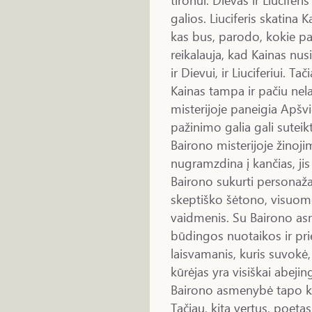
galios. Liuciferis skatina 
kas bus, parodo, kokie pa
reikalauja, kad Kainas nusi
ir Dievui, ir Liuciferiui. Ta
Kainas tampa ir pačiu ne
misterijoje paneigia Apšvi
pažinimo galia gali suteik
Bairono misterijoje žinoji
nugramzdina į kančias, j
Bairono sukurti personažai
skeptiško šėtono, visuom
vaidmenis. Su Bairono a
būdingos nuotaikos ir prie
laisvamanis, kuris suvokė,
kūrėjas yra visiškai abejin
Bairono asmenybė tapo ko
Tačiau, kita vertus, poeta