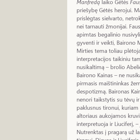
Manfredą
laiko Gėtės
Fau
priešybę Gėtės herojui. Ma
prislėgtas sielvarto, netrok
nei tarnauti žmonijai. Fa
apimtas begalinio nusivyl
gyventi ir veikti, Bairono
Mirties tema toliau plėto
interpretacijos taikiniu t
nusikaltimą – brolio Abe
Bairono Kainas – ne nusikal
pirmasis maištininkas žemė
despotizmą. Baironas Kain
nenori taikstytis su tėvų 
paklusnus tironui, kuria
altoriaus aukojamos kruvi
interpretuoja ir Liuciferį, –
Nutrenktas į pragarą už 
tironui. Dievas ir Liucifer