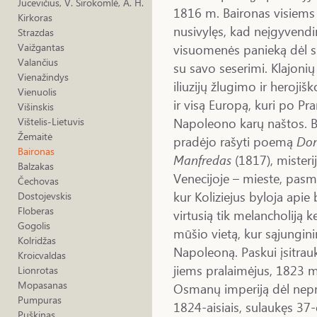
Jucevičius, V. Sirokomlė, A. H.
1816 m. Baironas visiems 
Kirkoras
nusivylęs, kad neįgyvendin
Strazdas
visuomenės panieką dėl s
Vaižgantas
Valančius
su savo seserimi. Klajon
Vienažindys
iliuzijų žlugimo ir heroji
Vienuolis
ir visą Europą, kuri po Pr
Višinskis
Napoleono karų naštos. 
Vištelis-Lietuvis
Žemaitė
pradėjo rašyti poemą
Don
Baironas
Manfredas
(1817), misteri
Balzakas
Venecijoje – mieste, pas
Čechovas
kur Koliziejus byloja apie
Dostojevskis
Floberas
virtusią tik melancholiją k
Gogolis
mūšio vietą, kur sąjungini
Kolridžas
Napoleoną. Paskui įsitrauk
Kroicvaldas
jiems pralaimėjus, 1823 m.
Lionrotas
Mopasanas
Osmanų imperiją dėl nep
Pumpuras
1824-aisiais, sulaukęs 37-
Puškinas