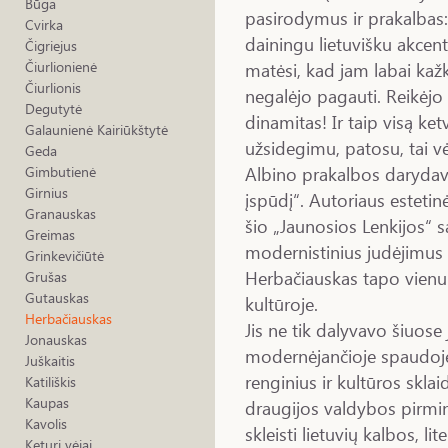
Būga
pasirodymus ir prakalbas:
Cvirka
dainingu lietuvišku akcent
Čigriejus
matėsi, kad jam labai kažk
Čiurlionienė
Čiurlionis
negalėjo pagauti. Reikėjo 
Degutytė
dinamitas! Ir taip visą ket
Galaunienė Kairiūkštytė
užsidegimu, patosu, tai v
Geda
Albino prakalbos daryda
Gimbutienė
Girnius
įspūdį“. Autoriaus esteti
Granauskas
šio „Jaunosios Lenkijos“ s
Greimas
modernistinius judėjimus 
Grinkevičiūtė
Herbačiauskas tapo vienu
Grušas
Gutauskas
kultūroje.
Herbačiauskas
Jis ne tik dalyvavo šiuose 
Jonauskas
modernėjančioje spaudoje,
Juškaitis
renginius ir kultūros skla
Katiliškis
Kaupas
draugijos valdybos pirmini
Kavolis
skleisti lietuvių kalbos, lit
Keturi vėjai