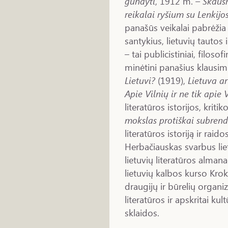
gundyti
, 1912 m.
– Skaus
reikalai ryšium su Lenkijos
panašūs veikalai pabrėžia 
santykius, lietuvių tautos
– tai publicistiniai, filosofi
minėtini panašius klausim
Lietuvi?
(1919),
Lietuva ar
Apie Vilnių ir ne tik apie 
literatūros istorijos, kriti
mokslas protiškai subren
literatūros istoriją ir raid
Herbačiauskas svarbus liet
lietuvių literatūros alma
lietuvių kalbos kurso Krok
draugijų ir būrelių organiz
literatūros ir apskritai k
sklaidos.