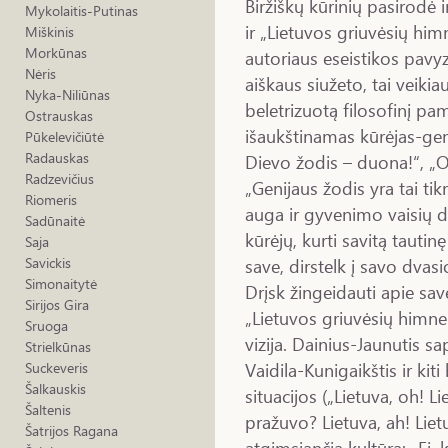
Biržiškų kūrinių pasirodė 
Mykolaitis-Putinas
ir „Lietuvos griuvėsių him
Miškinis
Morkūnas
autoriaus eseistikos pavyz
Nėris
aiškaus siužeto, tai veikia
Nyka-Niliūnas
beletrizuotą filosofinį pa
Ostrauskas
išaukštinamas kūrėjas-geni
Pūkelevičiūtė
Radauskas
Dievo žodis – duona!“, „O 
Radzevičius
„Genijaus žodis yra tai tik
Riomeris
auga ir gyvenimo vaisių d
Sadūnaitė
kūrėjų, kurti savitą tautinę
Saja
save, dirstelk į savo dvas
Savickis
Simonaitytė
Drįsk žingeidauti apie sav
Sirijos Gira
„Lietuvos griuvėsių himne
Sruoga
vizija. Dainius-Jaunutis sa
Strielkūnas
Vaidila-Kunigaikštis ir kiti
Suckeveris
Šalkauskis
situacijos („Lietuva, oh! L
Šaltenis
pražuvo? Lietuva, ah! Lietu
Šatrijos Ragana
atgimsiančią kultūrą: „Ei, 