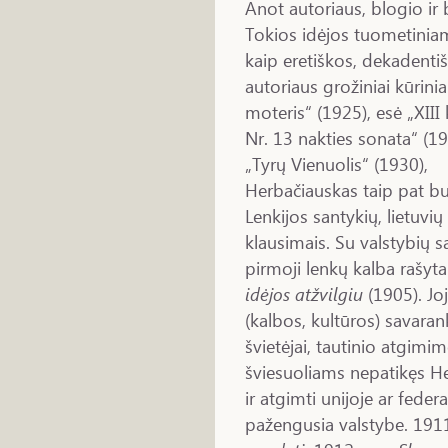
Anot autoriaus, blogio ir 
Tokios idėjos tuometinia
kaip eretiškos, dekadentiš
autoriaus grožiniai kūrinia
moteris“ (1925), esė „XIII
Nr. 13 nakties sonata“ (19
„Tyrų Vienuolis“ (1930),
Herbačiauskas taip pat bu
Lenkijos santykių, lietuvi
klausimais. Su valstybių s
pirmoji lenkų kalba rašy
idėjos atžvilgiu
(1905). Jo
(kalbos, kultūros) savaran
švietėjai, tautinio atgimim
šviesuoliams nepatikęs H
ir atgimti unijoje ar feder
pažengusia valstybe. 191