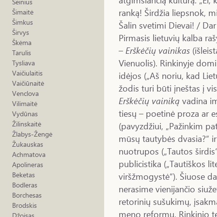
Šeinius
ranką! Širdžia liepsnok, m
Šimaitė
Šimkus
Šalin svetimi Dievai! / Da
Širvys
Pirmasis lietuvių kalba ra
Škėma
–
Erškėčių vainikas
(išleis
Tarulis
Vienuolis). Rinkinyje dom
Tysliava
Vaičiulaitis
idėjos („Aš noriu, kad Lie
Vaičiūnaitė
žodis turi būti įneštas į v
Venclova
Erškėčių vainiką
vadina imp
Vilimaitė
tiesų – poetinė proza ar e
Vydūnas
Žilinskaitė
(pavyzdžiui, „Pažinkim paty
Žlabys-Žengė
mūsų tautybės dvasia?“ ir 
Žukauskas
nuotrupos („Tautos širdis“
Achmatova
publicistika („Tautiškos l
Apolineras
viršžmogystė“). Šiuose da
Beketas
Bodleras
nerasime vienijančio siužet
Borchesas
retorinių sušukimų, įsakm
Brodskis
meno reformų. Rinkinio tek
Džoisas