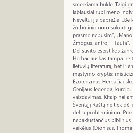
smerkiama būklė. Taigi g
labiausiai rūpi meno indiv
Neveltui jis pabrėžia: „Be
žūtbūtinio noro sukurti gr
prasme nebūsim“, „Mano g
Žmogus, antroj – Tauta“.
Dėl savito eseistikos žanro
Herbačiauskas tampa ne ti
lietuvių literatūrą, bet ir 
mąstymo kryptis: misticiz
Ezoterizmas Herbačiausko 
Genijaus legenda, kūrėjo, k
vaizdavimas. Kitaip nei am
Šventąjį Raštą ne tiek dėl 
dėl suprobleminimo. Prak
nepaklūstančius biblinius (
veikėjus (Dionisas, Promet