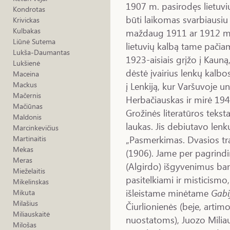
1907 m. pasirodęs lietuvi
Kondrotas
būti laikomas svarbiausiu 
Krivickas
Kulbakas
maždaug 1911 ar 1912 m.
Liūnė Sutema
lietuvių kalbą tame pačiam
Lukša-Daumantas
1923-aisiais grįžo į Kauną,
Lukšienė
dėstė įvairius lenkų kalbos
Maceina
į Lenkiją, kur Varšuvoje un
Mackus
Mačernis
Herbačiauskas ir mirė 194
Mačiūnas
Grožinės literatūros tekst
Maldonis
laukas. Jis debiutavo lenk
Marcinkevičius
„Pasmerkimas. Dvasios tr
Martinaitis
Mekas
(1906). Jame per pagrindi
Meras
(Algirdo) išgyvenimus ban
Mieželaitis
pasitelkiami ir misticism
Mikelinskas
išleistame minėtame
Gabi
Mikuta
Milašius
Čiurlionienės (beje, arti
Miliauskaitė
nuostatoms), Juozo Milia
Milošas