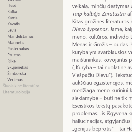
veikalą, minčių dėstymas 
Hesė
Kafka
Taip kalbėjo Zaratustra
af
Kamiu
Kitas grožinės literatūros
Kavafis
Dievo šypsenos
. Jame, ka
Levis
meno, kultūros, individo 
Mandelštamas
Marinetis
Menas ir Grožis – būdas iš
Pasternakas
kūryba yra svarbiausios 
Prustas
maištininkas, kovojantis p
Rilkė
(„Kūryba – tai nuolatinė a
Skujeniekas
Šimborska
Viešpačiu Dievu“). Tekst
Verlenas
aukščiau egzistencijos, m
Šiuolaikinė literatūra
medžiaga meno kūriniui k
Literatūrologija
siekiamybė – būti ne tik 
Eseistikos tekstų pasakoto
problemas. Jis išgyvena kr
haliucinacijas, atgyjančius
„genijus beprotis“ – tai 