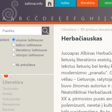
kalba
literatūra
istor
šaltiniai.info
A
Ą
B
C
Č
D
E
Ę
Ė
F
G
H
I
Į
Literatūra > XX amžiaus literatūr
Herbačiauskas
ieškoti
visuose šaltiniuose
kalbos šaltiniuose
literatūros šaltiniuose
Juozapas Albinas Herbači
istorijos šaltiniuose
lietuvių literatūros eseistų,
tik antraštėse
tekstus lietuvių bei lenkų
modernizmo „pranašu“. Gyv
vėliau – Lietuvoje, rašytoj
Literatūra
buvo žinomas autorius ir p
Tautosaka
Neatsitiktinai Herbačiaus
Antika
XX a. pirmosios pusės as
Viduramžiai
polemizuoti, neretai į kult
Renesansas
Barokas
kėlė susidomėjimą. Be to,