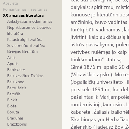
Apšvieta
dalykais: spiritizmu, misti
Romantizmas ir realizmas
kuriuose jo literatūriniuo
XX amžiaus literatūra
amžininkų buvo vadintas i
Ankstyvasis modernizmas
Nepriklausomos Lietuvos
turėtų būti vadinamas „la
literatūra
įtvirtinti kaip aukščiausią 
Katastrofų literatūra
aštrūs pasisakymai, polemi
Sovietmečio literatūra
vertybes nulėmęs jo kaip 
Išeivijos literatūra
Aistis
triukšmadario“ statusą.
Aputis
Gimė 1876 m. spalio 20 d.
Babickaitė
(Vilkaviškio apskr.). Mokė
Baliukevičius-Dzūkas
(Jogailaičių universiteto Fil
Baliukonė
Baltrušaitis
persikėlė 1894 m., kai d
Baltušis
pašalintas iš Marijampolės
Binkis
modernistinį „Jaunosios 
Bložė
kabarete „Žaliasis balionė
Boruta
Bradūnas
Iškalbingas yra Herbači
Brazdžionis
Želenskio (Tadeusz Boy-Że